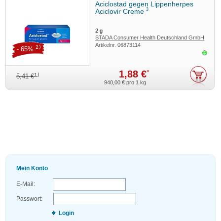
Aciclostad gegen Lippenherpes
3
Aciclovir Creme
2
g
STADA Consumer Health Deutschland GmbH
Artikelnr.
06873114
2)
- 65%
Sofor
1,88 €
*
1)
5,41 €
940,00 €
pro 1 kg
Mein Konto
E-Mail:
Passwort:
Login