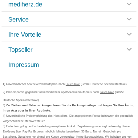
mediherz.de
Service
Glossar
Themenwelten
Ihre Vorteile
Rücksendemöglichkeit
Häufig gestellte Fragen
Reklamationsformular
Impressum
Topseller
Rezeptlieferung
Paketlieferstatus
Datenschutz
Bonusprogramm
Lieferung und Bezahlung
Widerrufsbelehrung
Impressum
Grippostad
Gutschein und Rabatte
Versandkosten
AGB
Bepanthen
Kundenbewertung
Passwort vergessen
Barrierefreiheitserklärung
Cetirizin
Bestellung Post & Fax
Bestellschein ausfüllen
1) Unverbindlicher Apothekenverkaufspreis nach
Cookie-Einstellungen
Lauer-Taxe
(Große Deutsche Spezialitätentaxe)
Orthomol
Deutscher Service Preis
Newsletteranmeldung
2) Preisersparnis gegenüber unverbindlichem Apothekenverkaufspreis nach
Vertrag widerrufen
Lauer-Taxe
(Große
Aspirin
Deutsche Spezialitätentaxe)
Formoline
3) Zu Risiken und Nebenwirkungen lesen Sie die Packungsbeilage und fragen Sie Ihre Ärztin,
Ihren Arzt oder in Ihrer Apotheke.
Wick
4) Unverbindliche Preisempfehlung des Herstellers. Die angegebenen Preise beinhalten die gesetzlich
Eucerin
vorgeschriebene Mehrwertsteuer.
5) Gutschein gültig bei Erstbestellung rezeptfreier Artikel. Registrierung unbedingt notwendig. Keine
Basica
Einlösung über Pay-Pal Express möglich. Mindestbestellwert 50 Euro. Nur ein Gutschein pro
Bestellung. Gutschein nur einmal pro Kunde verwendbar. Keine Barauszahlung. Wir behalten uns vor,