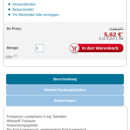
Versandkosten
Beipackzettel
Für Merkzettel bitte einloggen
1)
Ihr Preis:
7,54 €
5,62 €
*
0,11 €
pro 1 Stk
Menge:
2)
- 25%
Beschreibung
Weitere Packungsgrößen
Bewertungen
Folsaeure Lomapharm 5 mg Tabletten
Wirkstoff: Folsäure
Anwendungsgebite:
Bei Folsäuremangel, gesteigertem Folsäurebedarf