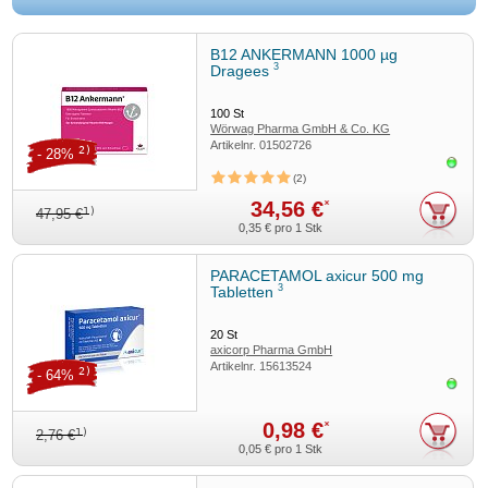
B12 ANKERMANN 1000 µg
3
Dragees
100
St
Wörwag Pharma GmbH & Co. KG
Artikelnr.
01502726
2)
- 28%
Sofor
2
34,56 €
*
1)
47,95 €
0,35 €
pro 1 Stk
PARACETAMOL axicur 500 mg
3
Tabletten
20
St
axicorp Pharma GmbH
Artikelnr.
15613524
2)
- 64%
Sofor
0,98 €
*
1)
2,76 €
0,05 €
pro 1 Stk