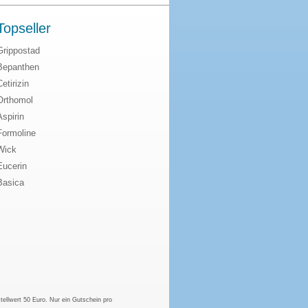
Topseller
Grippostad
Bepanthen
Cetirizin
Orthomol
Aspirin
Formoline
Wick
Eucerin
Basica
tellwert 50 Euro. Nur ein Gutschein pro