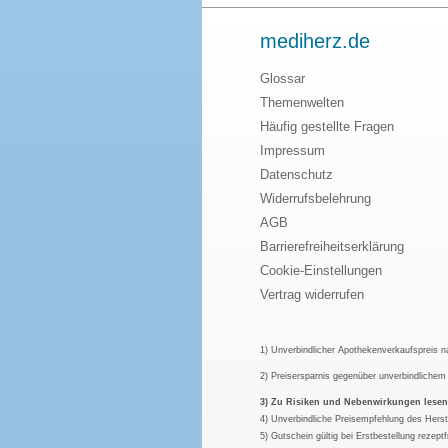
mediherz.de
Glossar
Themenwelten
Häufig gestellte Fragen
Impressum
Datenschutz
Widerrufsbelehrung
AGB
Barrierefreiheitserklärung
Cookie-Einstellungen
Vertrag widerrufen
1) Unverbindlicher Apothekenverkaufspreis 
2) Preisersparnis gegenüber unverbindliche
3) Zu Risiken und Nebenwirkungen lesen S
4) Unverbindliche Preisempfehlung des Herst
5) Gutschein gültig bei Erstbestellung rezep