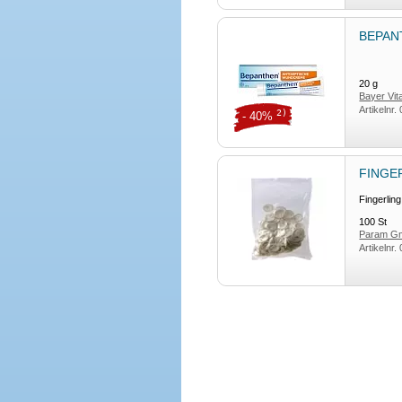
BEPANT
20
g
Bayer Vi
Artikelnr.
2)
- 40%
FINGER
Fingerling
100
St
Param G
Artikelnr.