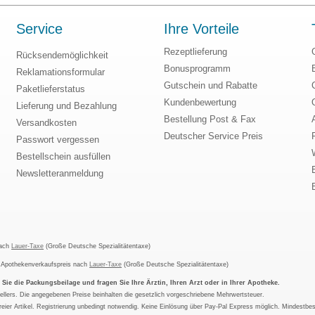
Service
Ihre Vorteile
Rezeptlieferung
Rücksendemöglichkeit
Bonusprogramm
Reklamationsformular
Gutschein und Rabatte
Paketlieferstatus
Kundenbewertung
Lieferung und Bezahlung
Bestellung Post & Fax
Versandkosten
Deutscher Service Preis
Passwort vergessen
Bestellschein ausfüllen
Newsletteranmeldung
nach
Lauer-Taxe
(Große Deutsche Spezialitätentaxe)
m Apothekenverkaufspreis nach
Lauer-Taxe
(Große Deutsche Spezialitätentaxe)
ie die Packungsbeilage und fragen Sie Ihre Ärztin, Ihren Arzt oder in Ihrer Apotheke.
ellers. Die angegebenen Preise beinhalten die gesetzlich vorgeschriebene Mehrwertsteuer.
tfreier Artikel. Registrierung unbedingt notwendig. Keine Einlösung über Pay-Pal Express möglich. Mindestbes