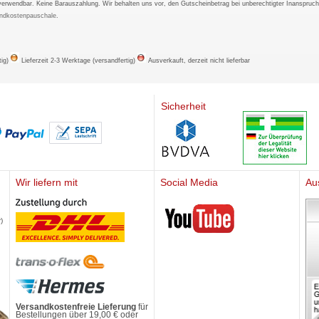
verwendbar. Keine Barauszahlung. Wir behalten uns vor, den Gutscheinbetrag bei unberechtigter Inanspruc
ndkostenpauschale
.
tig)
Lieferzeit 2-3 Werktage (versandfertig)
Ausverkauft, derzeit nicht lieferbar
Sicherheit
Wir liefern mit
Social Media
Au
Mediherz
)
Versandkostenfreie Lieferung
für
Bestellungen über 19,00 € oder