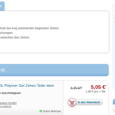
n
tz bei eng aneinander liegenden Zehen.
eizungen.
 zwischen den Zehen.
lt:
 Polymer Gel Zehen Teiler klein
5,05 €
*
4)
6,35 €
1,68 €
pro 1 Stk
m anschmiegsam
erlach GmbH
01445632
Sofort lieferbar