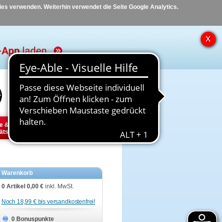
kies verwenden. Weiterhin verwendet die Seite Google Analytics.
Hilfe
Kontakt
e &
Diabetes
Tier
ätsbedarf
Warenkorb
0 Artikel
0,00 €
inkl. MwSt.
Noch 18,99 € bis versandkostenfrei!
0 Bonuspunkte