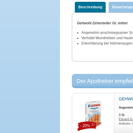
Beschreibung
Bewertunge
Gehwohl Zehenteiler Gr. mittel
Angenehm anschmiegsamer Schu
Verhütet Wundreiben und Hautr
Erleichterung bei Hühneraugen
Der Apotheker empfieh
GEHWOL
Angeneh
3
St
Eduard G
Artikelnr.
2)
- 20%