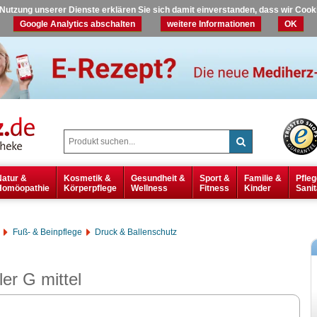
r Nutzung unserer Dienste erklären Sie sich damit einverstanden, dass wir Coo
Google Analytics abschalten
weitere Informationen
OK
Natur &
Kosmetik &
Gesundheit &
Sport &
Familie &
Pfleg
Homöopathie
Körperpflege
Wellness
Fitness
Kinder
Sanit
Fuß- & Beinpflege
Druck & Ballenschutz
r G mittel