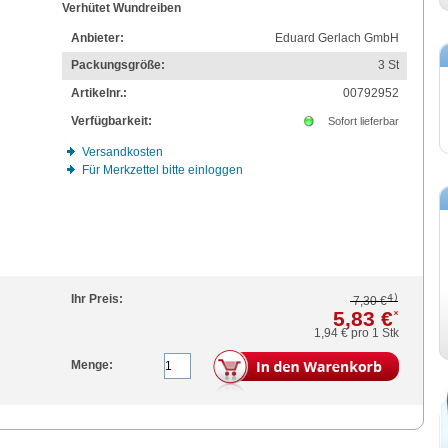
Verhütet Wundreiben
Anbieter:
Eduard Gerlach GmbH
Packungsgröße:
3
St
Artikelnr.:
00792952
Verfügbarkeit:
Sofort lieferbar
Versandkosten
Für Merkzettel bitte einloggen
4)
Ihr Preis:
7,30 €
5,83 €
*
1,94 €
pro 1 Stk
Menge: