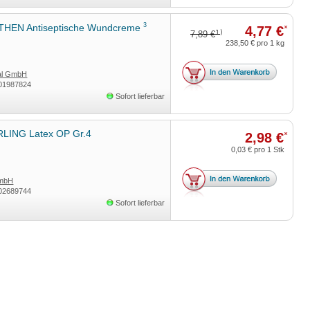
3
HEN Antiseptische Wundcreme
4,77 €
*
1)
7,89 €
238,50 €
pro 1 kg
tal GmbH
01987824
Sofort lieferbar
LING Latex OP Gr.4
2,98 €
*
0,03 €
pro 1 Stk
mbH
02689744
Sofort lieferbar