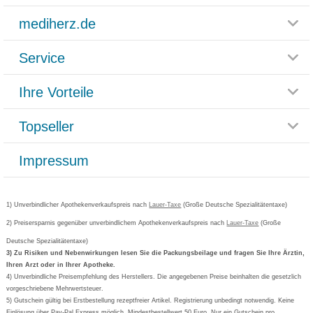
mediherz.de
Service
Glossar
Themenwelten
Ihre Vorteile
Rücksendemöglichkeit
Häufig gestellte Fragen
Reklamationsformular
Impressum
Topseller
Rezeptlieferung
Paketlieferstatus
Datenschutz
Bonusprogramm
Lieferung und Bezahlung
Widerrufsbelehrung
Impressum
Grippostad
Gutschein und Rabatte
Versandkosten
AGB
Bepanthen
Kundenbewertung
Passwort vergessen
Barrierefreiheitserklärung
Cetirizin
Bestellung Post & Fax
Bestellschein ausfüllen
1) Unverbindlicher Apothekenverkaufspreis nach
Cookie-Einstellungen
Lauer-Taxe
(Große Deutsche Spezialitätentaxe)
Orthomol
Deutscher Service Preis
Newsletteranmeldung
2) Preisersparnis gegenüber unverbindlichem Apothekenverkaufspreis nach
Vertrag widerrufen
Lauer-Taxe
(Große
Aspirin
Deutsche Spezialitätentaxe)
Formoline
3) Zu Risiken und Nebenwirkungen lesen Sie die Packungsbeilage und fragen Sie Ihre Ärztin,
Ihren Arzt oder in Ihrer Apotheke.
Wick
4) Unverbindliche Preisempfehlung des Herstellers. Die angegebenen Preise beinhalten die gesetzlich
Eucerin
vorgeschriebene Mehrwertsteuer.
5) Gutschein gültig bei Erstbestellung rezeptfreier Artikel. Registrierung unbedingt notwendig. Keine
Basica
Einlösung über Pay-Pal Express möglich. Mindestbestellwert 50 Euro. Nur ein Gutschein pro