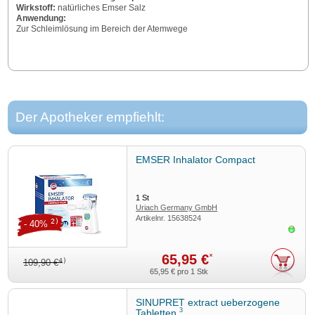
Wirkstoff:
natürliches Emser Salz
Anwendung:
Zur Schleimlösung im Bereich der Atemwege
Der Apotheker empfiehlt:
EMSER Inhalator Compact
1
St
Uriach Germany GmbH
Artikelnr.
15638524
2)
- 40%
Sofor
65,95 €
*
4)
109,90 €
65,95 €
pro 1 Stk
SINUPRET extract ueberzogene
3
Tabletten