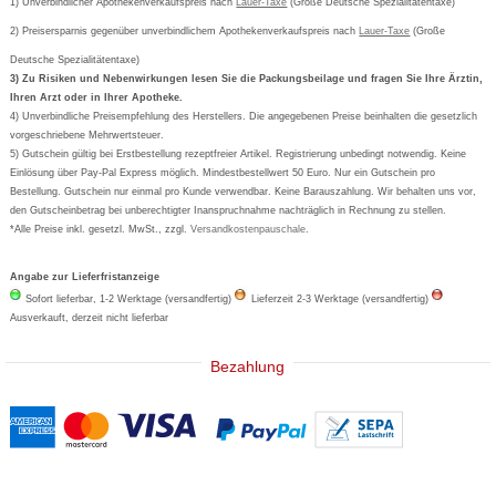
Bestellschein ausfüllen
1) Unverbindlicher Apothekenverkaufspreis nach
Cookie-Einstellungen
Lauer-Taxe
(Große Deutsche Spezialitätentaxe)
Orthomol
Deutscher Service Preis
Newsletteranmeldung
2) Preisersparnis gegenüber unverbindlichem Apothekenverkaufspreis nach
Vertrag widerrufen
Lauer-Taxe
(Große
Aspirin
Deutsche Spezialitätentaxe)
Formoline
3) Zu Risiken und Nebenwirkungen lesen Sie die Packungsbeilage und fragen Sie Ihre Ärztin,
Ihren Arzt oder in Ihrer Apotheke.
Wick
4) Unverbindliche Preisempfehlung des Herstellers. Die angegebenen Preise beinhalten die gesetzlich
Eucerin
vorgeschriebene Mehrwertsteuer.
5) Gutschein gültig bei Erstbestellung rezeptfreier Artikel. Registrierung unbedingt notwendig. Keine
Basica
Einlösung über Pay-Pal Express möglich. Mindestbestellwert 50 Euro. Nur ein Gutschein pro
Bestellung. Gutschein nur einmal pro Kunde verwendbar. Keine Barauszahlung. Wir behalten uns vor,
den Gutscheinbetrag bei unberechtigter Inanspruchnahme nachträglich in Rechnung zu stellen.
*Alle Preise inkl. gesetzl. MwSt., zzgl.
Versandkostenpauschale
.
Angabe zur Lieferfristanzeige
Sofort lieferbar, 1-2 Werktage (versandfertig)
Lieferzeit 2-3 Werktage (versandfertig)
Ausverkauft, derzeit nicht lieferbar
Bezahlung