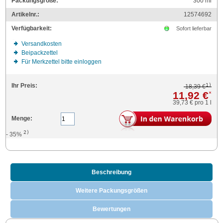
Packungsgröße:
300
ml
Artikelnr.:
12574692
Verfügbarkeit:
Sofort lieferbar
Versandkosten
Beipackzettel
Für Merkzettel bitte einloggen
1)
Ihr Preis:
18,39 €
11,92 €
*
39,73 €
pro 1 l
Menge:
2)
- 35%
Beschreibung
Weitere Packungsgrößen
Bewertungen