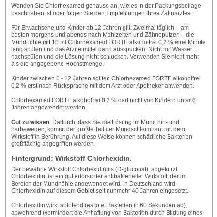
Wenden Sie Chlorhexamed genauso an, wie es in der Packungsbeilage
beschrieben ist oder folgen Sie den Empfehlungen Ihres Zahnarztes.
Für Erwachsene und Kinder ab 12 Jahren gilt: Zweimal täglich – am
besten morgens und abends nach Mahlzeiten und Zähneputzen – die
Mundhöhle mit 10 ml Chlorhexamed FORTE alkoholfrei 0,2 % eine Minute
lang spülen und das Arzneimittel dann ausspucken. Nicht mit Wasser
nachspülen und die Lösung nicht schlucken. Verwenden Sie nicht mehr
als die angegebene Höchstmenge.
Kinder zwischen 6 - 12 Jahren sollten Chlorhexamed FORTE alkoholfrei
0,2 % erst nach Rücksprache mit dem Arzt oder Apotheker anwenden.
Chlorhexamed FORTE alkoholfrei 0,2 % darf nicht von Kindern unter 6
Jahren angewendet werden.
Gut zu wissen
: Dadurch, dass Sie die Lösung im Mund hin- und
herbewegen, kommt der größte Teil der Mundschleimhaut mit dem
Wirkstoff in Berührung. Auf diese Weise können schädliche Bakterien
großflächig angegriffen werden.
Hintergrund: Wirkstoff Chlorhexidin.
Der bewährte Wirkstoff Chlorhexidinbis (D-gluconat), abgekürzt
Chlorhexidin, ist ein gut erforschter antibakterieller Wirkstoff, der im
Bereich der Mundhöhle angewendet wird. In Deutschland wird
Chlorhexidin auf diesem Gebiet seit nunmehr 40 Jahren eingesetzt.
Chlorhexidin wirkt abtötend (es tötet Bakterien in 60 Sekunden ab),
abwehrend (vermindert die Anhaftung von Bakterien durch Bildung eines