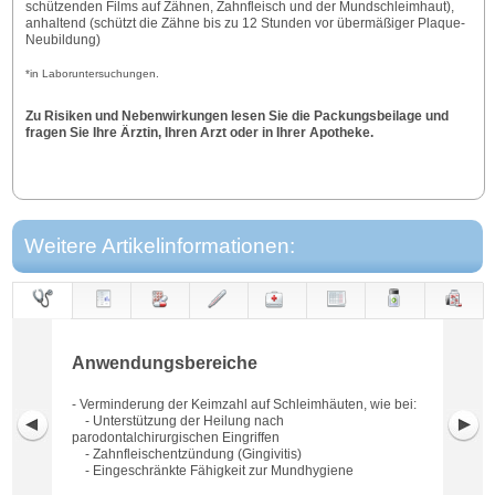
schützenden Films auf Zähnen, Zahnfleisch und der Mundschleimhaut),
anhaltend (schützt die Zähne bis zu 12 Stunden vor übermäßiger Plaque-
Neubildung)
*in Laboruntersuchungen.
Zu Risiken und Nebenwirkungen lesen Sie die Packungsbeilage und
fragen Sie Ihre Ärztin, Ihren Arzt oder in Ihrer Apotheke.
Weitere Artikelinformationen:
Anwendungs-
Anwendung
Dosierung
Gegen-
Neben-
Hinweise
Wirkung
Wirkstoff
bereiche
anzeigen
wirkungen
Anwendungsbereiche
- Verminderung der Keimzahl auf Schleimhäuten, wie bei:
- Unterstützung der Heilung nach
parodontalchirurgischen Eingriffen
- Zahnfleischentzündung (Gingivitis)
- Eingeschränkte Fähigkeit zur Mundhygiene