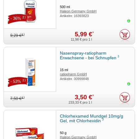
500
ml
Haleon Germany GmbH
Artikelnr.
16393823
2)
- 36%
Sofor
5,99 €
*
4)
9,29 €
11,98 €
pro 1 l
Nasenspray-ratiopharm
3
Erwachsene - bei Schnupfen
15
ml
ratiopharm GmbH
Artikelnr.
00999848
2)
- 53%
Sofor
3,50 €
*
4)
7,50 €
233,33 €
pro 1 l
Chlorhexamed Mundgel 10mg/g
3
Gel, mit Chlorhexidin
50
g
Haleon Germany GmbH