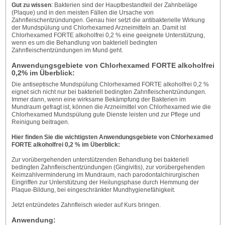
Gut zu wissen
: Bakterien sind der Hauptbestandteil der Zahnbeläge
(Plaque) und in den meisten Fällen die Ursache von
Zahnfleischentzündungen. Genau hier setzt die antibakterielle Wirkung
der Mundspülung und Chlorhexamed Arzneimitteln an. Damit ist
Chlorhexamed FORTE alkoholfrei 0,2 % eine geeignete Unterstützung,
wenn es um die Behandlung von bakteriell bedingten
Zahnfleischentzündungen im Mund geht.
Anwendungsgebiete von Chlorhexamed FORTE alkoholfrei
0,2% im Überblick:
Die antiseptische Mundspülung Chlorhexamed FORTE alkoholfrei 0,2 %
eignet sich nicht nur bei bakteriell bedingten Zahnfleischentzündungen.
Immer dann, wenn eine wirksame Bekämpfung der Bakterien im
Mundraum gefragt ist, können die Arzneimittel von Chlorhexamed wie die
Chlorhexamed Mundspülung gute Dienste leisten und zur Pflege und
Reinigung beitragen.
Hier finden Sie die wichtigsten Anwendungsgebiete von Chlorhexamed
FORTE alkoholfrei 0,2 % im Überblick:
Zur vorübergehenden unterstützenden Behandlung bei bakteriell
bedingten Zahnfleischentzündungen (Gingivitis), zur vorübergehenden
Keimzahlverminderung im Mundraum, nach parodontalchirurgischen
Eingriffen zur Unterstützung der Heilungsphase durch Hemmung der
Plaque-Bildung, bei eingeschränkter Mundhygienefähigkeit.
Jetzt entzündetes Zahnfleisch wieder auf Kurs bringen.
Anwendung: