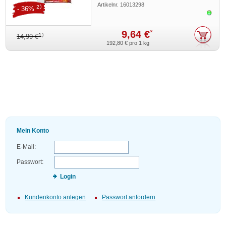
Artikelnr.
16013298
2)
- 36%
Sofor
9,64 €
*
1)
14,99 €
192,80 €
pro 1 kg
Mein Konto
E-Mail:
Passwort:
Login
Kundenkonto anlegen
Passwort anfordern