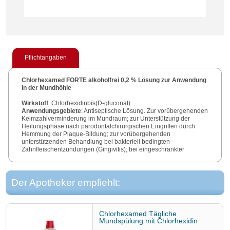
Pflichtangaben
Chlorhexamed FORTE alkoholfrei 0,2 % Lösung zur Anwendung
in der Mundhöhle
Wirkstoff
: Chlorhexidinbis(D-gluconat).
Anwendungsgebiete
: Antiseptische Lösung. Zur vorübergehenden
Keimzahlverminderung im Mundraum; zur Unterstützung der
Heilungsphase nach parodontalchirurgischen Eingriffen durch
Hemmung der Plaque-Bildung; zur vorübergehenden
unterstützenden Behandlung bei bakteriell bedingten
Zahnfleischentzündungen (Gingivitis); bei eingeschränkter
Mundhygienefähigkeit.
Warnhinweis
: Enthält Pfefferminzaroma und
Macrogolglycerolhydroxystearat (Ph. Eur.). Das Pfefferminzaroma
enthält Benzylalkohol, Citral, Citronellol, Eugenol, Geraniol,
Der Apotheker empfiehlt:
Limonene und Linalool.
Apothekenpflichtig
.
Zu Risiken und Nebenwirkungen lesen Sie die Packungsbeilage
und fragen Sie Ihre Ärztin, Ihren Arzt oder in Ihrer Apotheke.
Chlorhexamed Tägliche
Mundspülung mit Chlorhexidin
Stand
: 01/2024.
(0,06 %)