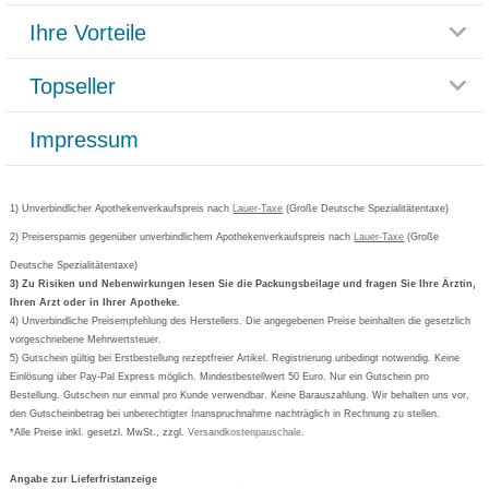
Themenwelten
Ihre Vorteile
Rücksendemöglichkeit
Häufig gestellte Fragen
Reklamationsformular
Impressum
Topseller
Rezeptlieferung
Paketlieferstatus
Datenschutz
Bonusprogramm
Lieferung und Bezahlung
Widerrufsbelehrung
Impressum
Grippostad
Gutschein und Rabatte
Versandkosten
AGB
Bepanthen
Kundenbewertung
Passwort vergessen
Barrierefreiheitserklärung
Cetirizin
Bestellung Post & Fax
Bestellschein ausfüllen
1) Unverbindlicher Apothekenverkaufspreis nach
Cookie-Einstellungen
Lauer-Taxe
(Große Deutsche Spezialitätentaxe)
Orthomol
Deutscher Service Preis
Newsletteranmeldung
2) Preisersparnis gegenüber unverbindlichem Apothekenverkaufspreis nach
Vertrag widerrufen
Lauer-Taxe
(Große
Aspirin
Deutsche Spezialitätentaxe)
Formoline
3) Zu Risiken und Nebenwirkungen lesen Sie die Packungsbeilage und fragen Sie Ihre Ärztin,
Ihren Arzt oder in Ihrer Apotheke.
Wick
4) Unverbindliche Preisempfehlung des Herstellers. Die angegebenen Preise beinhalten die gesetzlich
Eucerin
vorgeschriebene Mehrwertsteuer.
5) Gutschein gültig bei Erstbestellung rezeptfreier Artikel. Registrierung unbedingt notwendig. Keine
Basica
Einlösung über Pay-Pal Express möglich. Mindestbestellwert 50 Euro. Nur ein Gutschein pro
Bestellung. Gutschein nur einmal pro Kunde verwendbar. Keine Barauszahlung. Wir behalten uns vor,
den Gutscheinbetrag bei unberechtigter Inanspruchnahme nachträglich in Rechnung zu stellen.
*Alle Preise inkl. gesetzl. MwSt., zzgl.
Versandkostenpauschale
.
Angabe zur Lieferfristanzeige