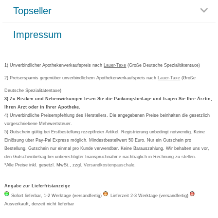
Reklamationsformular
Impressum
Topseller
Rezeptlieferung
Paketlieferstatus
Datenschutz
Bonusprogramm
Lieferung und Bezahlung
Widerrufsbelehrung
Impressum
Grippostad
Gutschein und Rabatte
Versandkosten
AGB
Bepanthen
Kundenbewertung
Passwort vergessen
Barrierefreiheitserklärung
Cetirizin
Bestellung Post & Fax
Bestellschein ausfüllen
1) Unverbindlicher Apothekenverkaufspreis nach
Cookie-Einstellungen
Lauer-Taxe
(Große Deutsche Spezialitätentaxe)
Orthomol
Deutscher Service Preis
Newsletteranmeldung
2) Preisersparnis gegenüber unverbindlichem Apothekenverkaufspreis nach
Vertrag widerrufen
Lauer-Taxe
(Große
Aspirin
Deutsche Spezialitätentaxe)
Formoline
3) Zu Risiken und Nebenwirkungen lesen Sie die Packungsbeilage und fragen Sie Ihre Ärztin,
Ihren Arzt oder in Ihrer Apotheke.
Wick
4) Unverbindliche Preisempfehlung des Herstellers. Die angegebenen Preise beinhalten die gesetzlich
Eucerin
vorgeschriebene Mehrwertsteuer.
5) Gutschein gültig bei Erstbestellung rezeptfreier Artikel. Registrierung unbedingt notwendig. Keine
Basica
Einlösung über Pay-Pal Express möglich. Mindestbestellwert 50 Euro. Nur ein Gutschein pro
Bestellung. Gutschein nur einmal pro Kunde verwendbar. Keine Barauszahlung. Wir behalten uns vor,
den Gutscheinbetrag bei unberechtigter Inanspruchnahme nachträglich in Rechnung zu stellen.
*Alle Preise inkl. gesetzl. MwSt., zzgl.
Versandkostenpauschale
.
Angabe zur Lieferfristanzeige
Sofort lieferbar, 1-2 Werktage (versandfertig)
Lieferzeit 2-3 Werktage (versandfertig)
Ausverkauft, derzeit nicht lieferbar