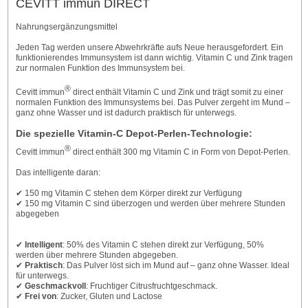
CEVITT immun DIRECT
Nahrungsergänzungsmittel
Jeden Tag werden unsere Abwehrkräfte aufs Neue herausgefordert. Ein
funktionierendes Immunsystem ist dann wichtig. Vitamin C und Zink tragen
zur normalen Funktion des Immunsystem bei.
®
Cevitt immun
direct enthält Vitamin C und Zink und trägt somit zu einer
normalen Funktion des Immunsystems bei. Das Pulver zergeht im Mund –
ganz ohne Wasser und ist dadurch praktisch für unterwegs.
Die spezielle Vitamin-C Depot-Perlen-Technologie:
®
Cevitt immun
direct enthält 300 mg Vitamin C in Form von Depot-Perlen.
Das intelligente daran:
✔ 150 mg Vitamin C stehen dem Körper direkt zur Verfügung
✔ 150 mg Vitamin C sind überzogen und werden über mehrere Stunden
abgegeben
✔
Intelligent
: 50% des Vitamin C stehen direkt zur Verfügung, 50%
werden über mehrere Stunden abgegeben.
✔
Praktisch
: Das Pulver löst sich im Mund auf – ganz ohne Wasser. Ideal
für unterwegs.
✔
Geschmackvoll
: Fruchtiger Citrusfruchtgeschmack.
✔
Frei von
: Zucker, Gluten und Lactose