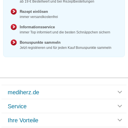
ab 19 € Bestellwert und bei Rezeptbestellungen
Rezept einlösen
immer versandkostenfrei
Informationsservice
immer Top informiert und die besten Schnäppchen sichern
Bonuspunkte sammeln
Jetzt registrieren und für jeden Kauf Bonuspunkte sammeln
mediherz.de
Service
Glossar
Themenwelten
Ihre Vorteile
Rücksendemöglichkeit
Häufig gestellte Fragen