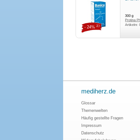
300
g
Protina 
Artikelnr.
2)
- 24%
mediherz.de
Glossar
Themenwelten
Häufig gestellte Fragen
Impressum
Datenschutz