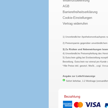
Widerrufsbelehrung
AGB
Barrierefreiheitserklärung
Cookie-Einstellungen
Vertrag widerrufen
1) Unverbindlicher Apothekenverkaufspreis 
2) Preisersparnis gegenüber unverbindliche
3) Zu Risiken und Nebenwirkungen lesen S
4) Unverbindliche Preisempfehlung des Herst
5) Gutschein gültig bei Erstbestellung rezep
Bestellung. Gutschein nur einmal pro Kunde 
*Alle Preise inkl. gesetzl. MwSt., zzgl.
Versa
Angabe zur Lieferfristanzeige
Sofort lieferbar, 1-2 Werktage (versandfer
Bezahlung