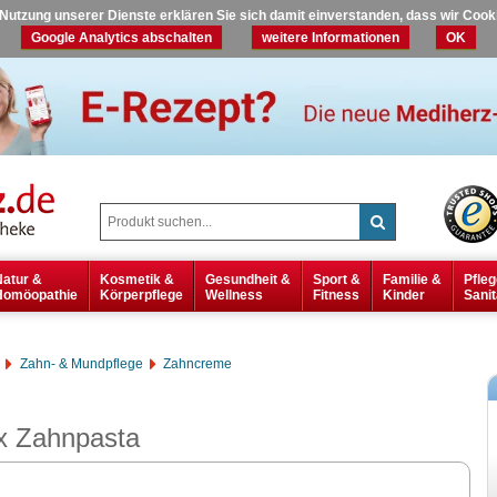
r Nutzung unserer Dienste erklären Sie sich damit einverstanden, dass wir Coo
Google Analytics abschalten
weitere Informationen
OK
Natur &
Kosmetik &
Gesundheit &
Sport &
Familie &
Pfleg
Homöopathie
Körperpflege
Wellness
Fitness
Kinder
Sanit
Zahn- & Mundpflege
Zahncreme
 Zahnpasta