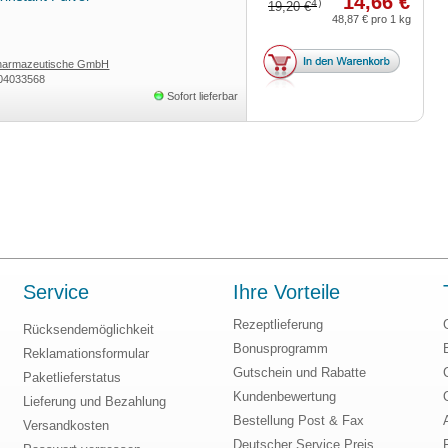
14,66 €
4)
19,20 €
48,87 €
pro 1 kg
Pharmazeutische GmbH
04033568
Sofort lieferbar
Service
Ihre Vorteile
Rezeptlieferung
Rücksendemöglichkeit
Bonusprogramm
Reklamationsformular
Gutschein und Rabatte
Paketlieferstatus
Kundenbewertung
Lieferung und Bezahlung
Bestellung Post & Fax
Versandkosten
Deutscher Service Preis