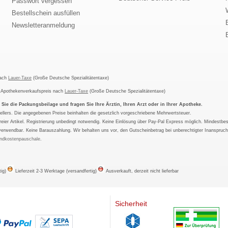
Passwort vergessen
Bestellschein ausfüllen
Newsletteranmeldung
nach
Lauer-Taxe
(Große Deutsche Spezialitätentaxe)
m Apothekenverkaufspreis nach
Lauer-Taxe
(Große Deutsche Spezialitätentaxe)
ie die Packungsbeilage und fragen Sie Ihre Ärztin, Ihren Arzt oder in Ihrer Apotheke.
ellers. Die angegebenen Preise beinhalten die gesetzlich vorgeschriebene Mehrwertsteuer.
tfreier Artikel. Registrierung unbedingt notwendig. Keine Einlösung über Pay-Pal Express möglich. Mindestbes
verwendbar. Keine Barauszahlung. Wir behalten uns vor, den Gutscheinbetrag bei unberechtigter Inanspruc
ndkostenpauschale
.
tig)
Lieferzeit 2-3 Werktage (versandfertig)
Ausverkauft, derzeit nicht lieferbar
Sicherheit