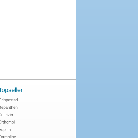
Topseller
Grippostad
Bepanthen
Cetirizin
Orthomol
Aspirin
Formoline