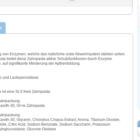
n
g von Enzymen, welche das natürliche orale Abwehrsystem stärken sollen.
asta bietet diese Zahnpasta aktive Schutzfunktionen durch Enzyme.
B. auf signifikante Minderung der Apthenbildung.
e und Lactoperoxidase.
ist eine SLS freie Zahnpasta.
 Verpackung:
eareth-30, Gl>ie Zahnpasta.
 Verpackung:
teareth-30, Glycerin, Chondrus Crispus Extract, Aroma, Titanium Dioxide,
ide, Citric Acid, Sodium Benzoate, Sodium Saccharin, Potassium
yloglucosidase, Glucose Oxidase