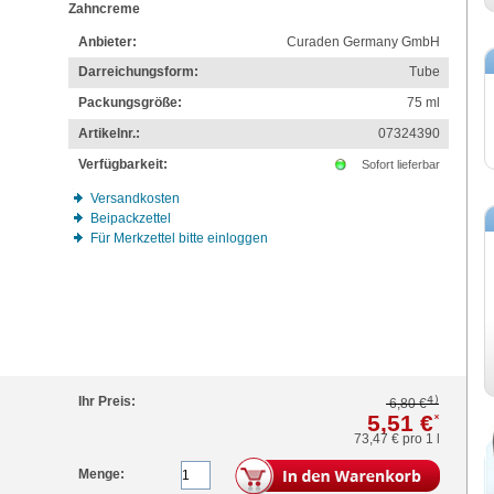
Zahncreme
Anbieter:
Curaden Germany GmbH
Darreichungsform:
Tube
Packungsgröße:
75
ml
Artikelnr.:
07324390
Verfügbarkeit:
Sofort lieferbar
Versandkosten
Beipackzettel
Für Merkzettel bitte einloggen
4)
Ihr Preis:
6,80 €
5,51 €
*
73,47 €
pro 1 l
Menge: