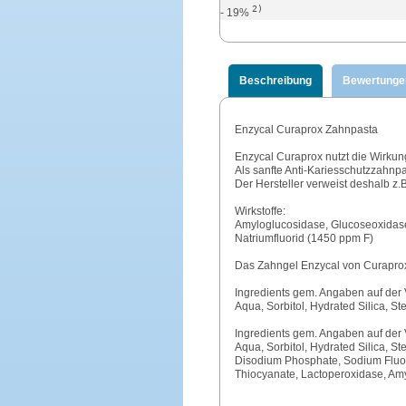
2)
- 19%
Beschreibung
Bewertunge
Enzycal Curaprox Zahnpasta
Enzycal Curaprox nutzt die Wirkun
Als sanfte Anti-Kariesschutzzahnp
Der Hersteller verweist deshalb z.
Wirkstoffe:
Amyloglucosidase, Glucoseoxidas
Natriumfluorid (1450 ppm F)
Das Zahngel Enzycal von Curaprox 
Ingredients gem. Angaben auf der
Aqua, Sorbitol, Hydrated Silica, St
Ingredients gem. Angaben auf der
Aqua, Sorbitol, Hydrated Silica, S
Disodium Phosphate, Sodium Fluor
Thiocyanate, Lactoperoxidase, Am