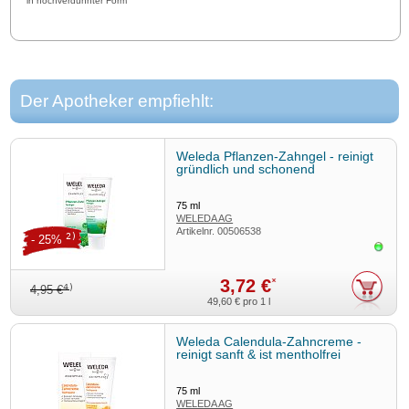
in hochverdünnter Form
Der Apotheker empfiehlt:
Weleda Pflanzen-Zahngel - reinigt
gründlich und schonend
75
ml
WELEDA AG
Artikelnr.
00506538
2)
- 25%
Sofor
3,72 €
*
4)
4,95 €
49,60 €
pro 1 l
Weleda Calendula-Zahncreme -
reinigt sanft & ist mentholfrei
75
ml
WELEDA AG