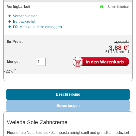
Verfügbarkeit:
Sofort lieferbar
Versandkosten
Beipackzettel
Für Merkzettel bitte einloggen
4)
Ihr Preis:
4,95 €
3,88 €
*
51,73 €
pro 1 l
Menge:
2)
- 22%
Beschreibung
Bewertungen
Weleda Sole-Zahncreme
Fluoridfreie Naturkosmetik Zahnpasta reinigt sanft und gründlich, reduziert