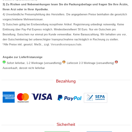
Formoline
3) Zu Risiken und Nebenwirkungen lesen Sie die Packungsbeilage und fragen Sie Ihre Ärztin,
Ihren Arzt oder in Ihrer Apotheke.
Wick
4) Unverbindliche Preisempfehlung des Herstellers. Die angegebenen Preise beinhalten die gesetzlich
Eucerin
vorgeschriebene Mehrwertsteuer.
5) Gutschein gültig bei Erstbestellung rezeptfreier Artikel. Registrierung unbedingt notwendig. Keine
Basica
Einlösung über Pay-Pal Express möglich. Mindestbestellwert 50 Euro. Nur ein Gutschein pro
Bestellung. Gutschein nur einmal pro Kunde verwendbar. Keine Barauszahlung. Wir behalten uns vor,
den Gutscheinbetrag bei unberechtigter Inanspruchnahme nachträglich in Rechnung zu stellen.
*Alle Preise inkl. gesetzl. MwSt., zzgl.
Versandkostenpauschale
.
Angabe zur Lieferfristanzeige
Sofort lieferbar, 1-2 Werktage (versandfertig)
Lieferzeit 2-3 Werktage (versandfertig)
Ausverkauft, derzeit nicht lieferbar
Bezahlung
Sicherheit