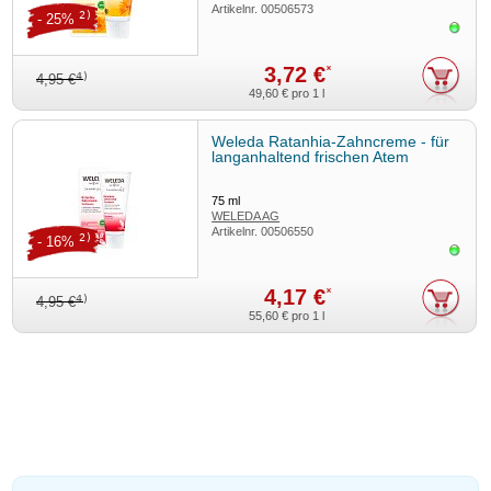
Artikelnr.
00506573
2)
- 25%
Sofor
3,72 €
*
4)
4,95 €
49,60 €
pro 1 l
Weleda Ratanhia-Zahncreme - für
langanhaltend frischen Atem
75
ml
WELEDA AG
Artikelnr.
00506550
2)
- 16%
Sofor
4,17 €
*
4)
4,95 €
55,60 €
pro 1 l