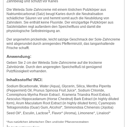
Zahnbelag und schützt vor Karies
Die Weleda Sole-Zahncreme mit einem löslichen Putzkörper aus
Natriumbicarbonat (Salz) beugt Karies durch die Neutralisation
schädlicher Säuren vor und hemmt somit auch die Neubildung von
Zahnstein. Sie enthält keine Fluoride. Der einzigartige Putzkörper aus
Salzkristallen regt außerdem den Speichelfluss und damit die
physiologische Selbstreinigung an.
Der angenehm prickelnde, leicht salzige Geschmack der Sole-Zahncreme
wird abgerundet durch anregendes Pfefferminzöl, das langanhaltende
Frische schafft.
Anwendung:
Geben Sie 2 cm der Weleda Sole-Zahncreme auf die trockene
Zahnbürste. Durch den angeregten Speichelfluß ist genügend
Putzflüssigkeit vorhanden.
Inhaltsstoffe/ INCI:
Sodium Bicarbonate, Water (Aqua), Glycerin, Silica, Mentha Piperita
(Peppermint) Oil, Prunus Spinosa Fruit Juice*, Sodium Chloride,
Commiphora Myrrha Resin Extract , Krameria Triandra Root Extract,
Aesculus Hippocastanum (Horse Chestnut) Bark Extract (in highly diluted
form), Arum Maculatum Root Extract (in highly diluted form), Cyamopsis
Tetragonoloba (Guar) Gum, Alcohol*, Simmondsia Chinensis (Jojoba)
1
Seed Oil*, Esculin, Lactose
, Flavor* (Aroma), Limonene*, Linalool*
*Aus natürlichen ätherischen Ölen und/oder Pflanzenextrakten
1