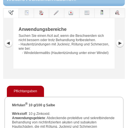
Anwendungs-
Anwendung
Dosierung
Gegen-
Neben-
Hinweise
Wirkung
Wirkstoff
bereiche
anzeigen
wirkungen
Anwendungsbereiche
Suchen Sie einen Arzt auf, wenn die Beschwerden sich
nicht bessern oder trotz Behandlung fortbestehen.
- Hautentzündungen mit Juckreiz, Rötung und Schmerzen,
wie bei:
- Windeldermatitis (Hautentzündung unter einer Windel)
Pflichtangaben
®
Mirfulan
10 g/100 g Salbe
Wirkstoff
: 10 g Zinkoxid.
Anwendungsgebiete
: Abdeckende-protektive und sekretbindende
Behandlung von nichtinfizierten akuten und subakuten
Hautschäden, die mit Rötung, Juckreiz und Schmerzen