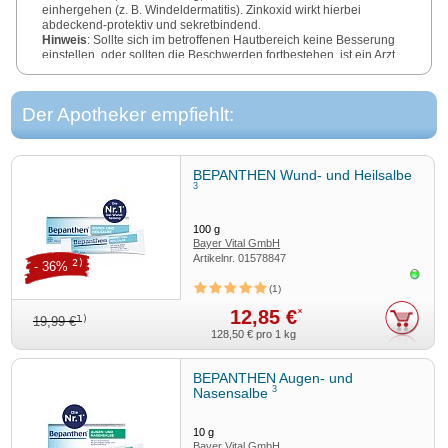
einhergehen (z. B. Windeldermatitis). Zinkoxid wirkt hierbei
abdeckend-protektiv und sekretbindend.
Hinweis
: Sollte sich im betroffenen Hautbereich keine Besserung
einstellen, oder sollten die Beschwerden fortbestehen, ist ein Arzt
aufzusuchen.
Warnhinweis
: Enthält bis zu 6.9 mg Ethanol pro g Salbe,
Butylhydroxyanisol, Butylhydroxytoluol, Cetylstearylalkohol und
Der Apotheker empfiehlt:
Wollwachs. Packungsbeilage beachten.
Apothekenpflichtig
.
Zu Risiken und Nebenwirkungen lesen Sie die Packungsbeilage
und fragen Sie Ihre Ärztin, Ihren Arzt oder in Ihrer Apotheke.
BEPANTHEN Wund- und Heilsalbe
3
Pharmazeutischer Unternehmer: Recordati Pharma GmbH, 89075
Ulm.
Stand
: August 2022.
100
g
Bayer Vital GmbH
Artikelnr.
01578847
2)
- 36%
Sofor
1
12,85 €
*
1)
19,99 €
128,50 €
pro 1 kg
BEPANTHEN Augen- und
3
Nasensalbe
10
g
Bayer Vital GmbH