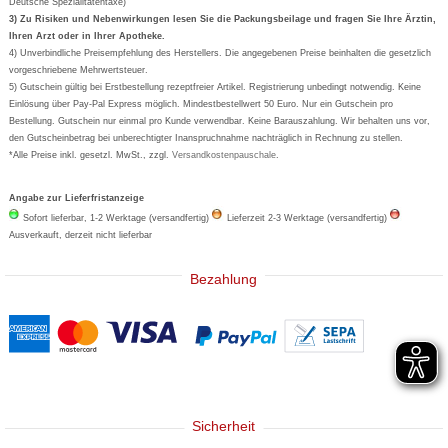
Deutsche Spezialitätentaxe)
Formoline
3) Zu Risiken und Nebenwirkungen lesen Sie die Packungsbeilage und fragen Sie Ihre Ärztin,
Ihren Arzt oder in Ihrer Apotheke.
Wick
4) Unverbindliche Preisempfehlung des Herstellers. Die angegebenen Preise beinhalten die gesetzlich
Eucerin
vorgeschriebene Mehrwertsteuer.
5) Gutschein gültig bei Erstbestellung rezeptfreier Artikel. Registrierung unbedingt notwendig. Keine
Basica
Einlösung über Pay-Pal Express möglich. Mindestbestellwert 50 Euro. Nur ein Gutschein pro
Bestellung. Gutschein nur einmal pro Kunde verwendbar. Keine Barauszahlung. Wir behalten uns vor,
den Gutscheinbetrag bei unberechtigter Inanspruchnahme nachträglich in Rechnung zu stellen.
*Alle Preise inkl. gesetzl. MwSt., zzgl.
Versandkostenpauschale
.
Angabe zur Lieferfristanzeige
Sofort lieferbar, 1-2 Werktage (versandfertig)
Lieferzeit 2-3 Werktage (versandfertig)
Ausverkauft, derzeit nicht lieferbar
Bezahlung
Sicherheit