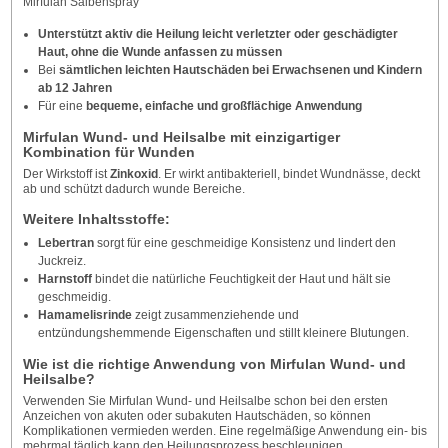
Mirfulan Salbenspray
Unterstützt aktiv die Heilung leicht verletzter oder geschädigter
Haut, ohne die Wunde anfassen zu müssen
Bei
sämtlichen leichten Hautschäden bei Erwachsenen und Kindern
ab 12 Jahren
Für eine
bequeme, einfache und großflächige Anwendung
Mirfulan Wund- und Heilsalbe mit einzigartiger
Kombination für Wunden
Der Wirkstoff ist
Zinkoxid
. Er wirkt antibakteriell, bindet Wundnässe, deckt
ab und schützt dadurch wunde Bereiche.
Weitere Inhaltsstoffe:
Lebertran
sorgt für eine geschmeidige Konsistenz und lindert den
Juckreiz.
Harnstoff
bindet die natürliche Feuchtigkeit der Haut und hält sie
geschmeidig.
Hamamelisrinde
zeigt zusammenziehende und
entzündungshemmende Eigenschaften und stillt kleinere Blutungen.
Wie ist die richtige Anwendung von Mirfulan Wund- und
Heilsalbe?
Verwenden Sie Mirfulan Wund- und Heilsalbe schon bei den ersten
Anzeichen von akuten oder subakuten Hautschäden, so können
Komplikationen vermieden werden. Eine regelmäßige Anwendung ein- bis
mehrmal täglich kann den Heilungsprozess beschleunigen.