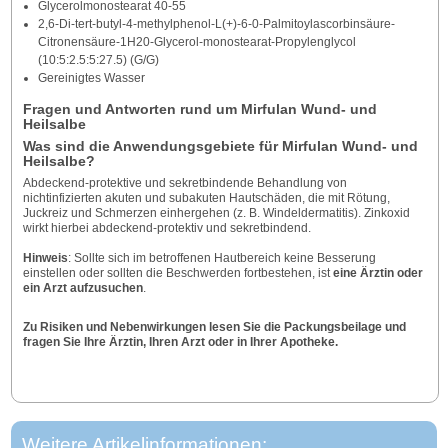
Glycerolmonostearat 40-55
2,6-Di-tert-butyl-4-methylphenol-L(+)-6-0-Palmitoylascorbinsäure-
Citronensäure-1H20-Glycerol-monostearat-Propylenglycol
(10:5:2.5:5:27.5) (G/G)
Gereinigtes Wasser
Fragen und Antworten rund um Mirfulan Wund- und
Heilsalbe
Was sind die Anwendungsgebiete für Mirfulan Wund- und
Heilsalbe?
Abdeckend-protektive und sekretbindende Behandlung von
nichtinfizierten akuten und subakuten Hautschäden, die mit Rötung,
Juckreiz und Schmerzen einhergehen (z. B. Windeldermatitis). Zinkoxid
wirkt hierbei abdeckend-protektiv und sekretbindend.
Hinweis
: Sollte sich im betroffenen Hautbereich keine Besserung
einstellen oder sollten die Beschwerden fortbestehen, ist
eine Ärztin oder
ein Arzt aufzusuchen
.
Zu Risiken und Nebenwirkungen lesen Sie die Packungsbeilage und
fragen Sie Ihre Ärztin, Ihren Arzt oder in Ihrer Apotheke.
Weitere Artikelinformationen: