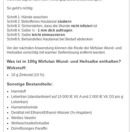
So geht’s richtig:
Schritt 1: Hände waschen
Schritt 2: Betroffenes Hautareal
säubern
Schritt 3: Sicherstellen, dass die Wunde
nicht infiziert
ist
Schritt 4: Salbe ½ -
1 mm dick auftragen
Schritt 5: Salbe
leicht einmassieren
Schritt 6: Behandeltes Hautareal bei Bedarf abdecken
Vor der nächsten Anwendung können die Reste der Mirfulan Wund- und
Heilsalbe vorsichtig mit warmer Seifenlösung entfernt werden.
Was ist in 100g Mirfulan Wund- und Heilsalbe enthalten?
Wirkstoff:
10 g Zinkoxid (10 %)
Sonstige Bestandteile:
Harnstoff
Lebertran (standardisiert auf 10 000 IE Vit. A und 2 000 IE Vit. D3 pro g
Lebertran)
Hamamelisrinde
Destillat mit Ethanol/Ethanol-Wasser (%-Angaben)
Weißes Vaselin
Wollwachsalkoholsalbe
Dünnflüssiges Paraffin