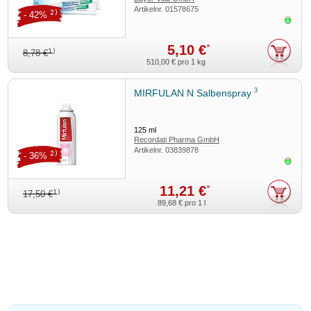
Artikelnr.
01578675
2)
- 42%
Sofor
5,10 €
*
1)
8,78 €
510,00 €
pro 1 kg
3
MIRFULAN N Salbenspray
125
ml
Recordati Pharma GmbH
Artikelnr.
03839878
2)
- 36%
Sofor
11,21 €
*
1)
17,50 €
89,68 €
pro 1 l