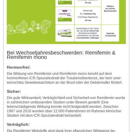
Bei Wechseljahresbeschwerden: Remifemin &
Remifemin mono
Hormonfrei:
Die Wirk­ung von Remi­femin und Remifemin mono be­ruht auf dem
hormon­freien iCR-Spezial­extrakt der Trauben­silber­kerze, der kein un­er­
wünschtes Gewebe­wachstum an der Brust oder der Gebär­mutter förd­ert.
Sicher:
Die gute Wirksamkeit, Verträglichkeit und Sicherheit von Remifemin wurde
in zahlreichen umfassenden Studien unter Beweis gestellt: Eine
leberschädigende Wirkung konnte nicht festgestellt werden. Zwischen
1987 und 2016 wurden über 12.000 Patientinnen im Rahmen klinischer
Studien mit dem iCR-Spezialextrakt behandelt.
Verträglich:
Die Remi­femin Wirk­stoffe sind dank ihrer pflanz­­lichen Wirk­weise be­