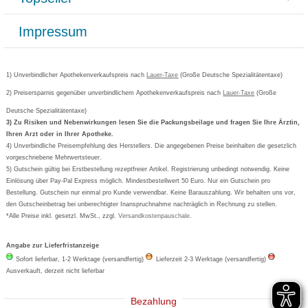
Paketlieferstatus
Datenschutz
Bonusprogramm
Lieferung und Bezahlung
Widerrufsbelehrung
Impressum
Grippostad
Gutschein und Rabatte
Versandkosten
AGB
Bepanthen
Kundenbewertung
Passwort vergessen
Barrierefreiheitserklärung
Cetirizin
Bestellung Post & Fax
Bestellschein ausfüllen
1) Unverbindlicher Apothekenverkaufspreis nach
Cookie-Einstellungen
Lauer-Taxe
(Große Deutsche Spezialitätentaxe)
Orthomol
Deutscher Service Preis
Newsletteranmeldung
2) Preisersparnis gegenüber unverbindlichem Apothekenverkaufspreis nach
Vertrag widerrufen
Lauer-Taxe
(Große
Aspirin
Deutsche Spezialitätentaxe)
Formoline
3) Zu Risiken und Nebenwirkungen lesen Sie die Packungsbeilage und fragen Sie Ihre Ärztin,
Ihren Arzt oder in Ihrer Apotheke.
Wick
4) Unverbindliche Preisempfehlung des Herstellers. Die angegebenen Preise beinhalten die gesetzlich
Eucerin
vorgeschriebene Mehrwertsteuer.
5) Gutschein gültig bei Erstbestellung rezeptfreier Artikel. Registrierung unbedingt notwendig. Keine
Basica
Einlösung über Pay-Pal Express möglich. Mindestbestellwert 50 Euro. Nur ein Gutschein pro
Bestellung. Gutschein nur einmal pro Kunde verwendbar. Keine Barauszahlung. Wir behalten uns vor,
den Gutscheinbetrag bei unberechtigter Inanspruchnahme nachträglich in Rechnung zu stellen.
*Alle Preise inkl. gesetzl. MwSt., zzgl.
Versandkostenpauschale
.
Angabe zur Lieferfristanzeige
Sofort lieferbar, 1-2 Werktage (versandfertig)
Lieferzeit 2-3 Werktage (versandfertig)
Ausverkauft, derzeit nicht lieferbar
Bezahlung