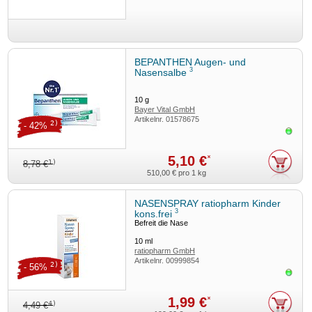
BEPANTHEN Augen- und
3
Nasensalbe
10
g
Bayer Vital GmbH
Artikelnr.
01578675
2)
- 42%
Sofor
5,10 €
*
1)
8,78 €
510,00 €
pro 1 kg
NASENSPRAY ratiopharm Kinder
3
kons.frei
Befreit die Nase
10
ml
ratiopharm GmbH
Artikelnr.
00999854
2)
- 56%
Sofor
1,99 €
*
4)
4,49 €