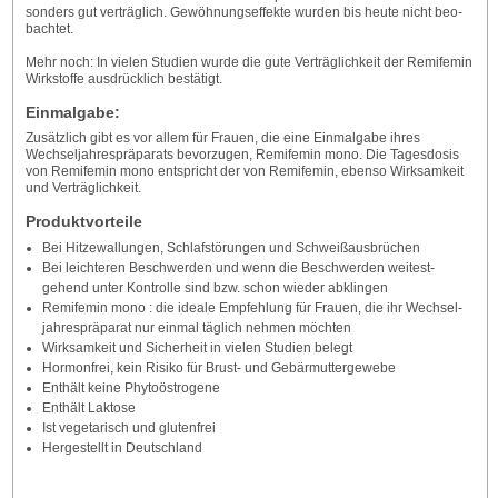
sonders gut ver­träglich. Gewöhn­ungs­effekte wurden bis heute nicht beo­
bachtet.
Mehr noch: In vielen Studien wurde die gute Verträg­lich­keit der Remi­femin
Wirk­stoffe aus­drück­lich be­stätigt.
Einmalgabe:
Zu­sätzlich gibt es vor allem für Frauen, die eine Einmal­gabe ihres
Wechsel­jahres­präparats be­vor­zugen, Remi­femin mono. Die Tages­dosis
von Remi­femin mono ent­spricht der von Remi­femin, eben­so Wirk­sam­keit
und Ver­träglich­keit.
Produktvorteile
Bei Hitze­wallungen, Schlaf­störungen und Schweiß­ausbrüchen
Bei leichter­en Besch­werden und wenn die Besc­hwerden weitest­
gehend unter Kon­trolle sind bzw. schon wieder ab­klingen
Remi­femin mono : die ideale Em­pfehlung für Frau­en, die ihr Wechsel­
jahres­präparat nur ein­mal täg­lich nehmen möch­ten
Wirksam­keit und Sicher­heit in vielen Studien be­legt
Hormonfrei, kein Risiko für Brust- und Gebär­mutter­gewebe
Ent­hält keine Phyto­östrogene
Ent­hält Laktose
Ist vegetarisch und gluten­frei
Hergestellt in Deutschland