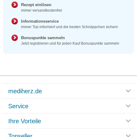
Rezept einlösen
immer versandkostenfrei
Informationsservice
immer Top informiert und die besten Schnäppchen sichern
Bonuspunkte sammeln
Jetzt registrieren und für jeden Kauf Bonuspunkte sammeln
mediherz.de
Service
Glossar
Themenwelten
Ihre Vorteile
Rücksendemöglichkeit
Häufig gestellte Fragen
Reklamationsformular
Impressum
Topseller
Rezeptlieferung