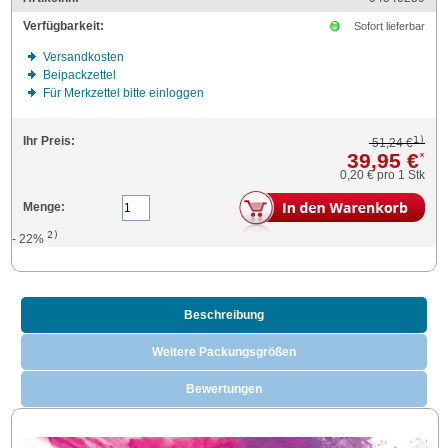
Verfügbarkeit:
Sofort lieferbar
Versandkosten
Beipackzettel
Für Merkzettel bitte einloggen
1)
Ihr Preis:
51,24 €
39,95 €
*
0,20 €
pro 1 Stk
Menge:
2)
- 22%
Beschreibung
Weitere Packungsgrößen
Bewertungen