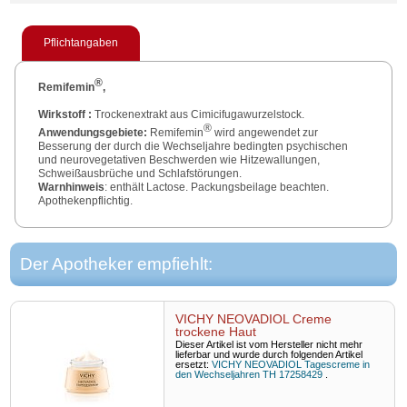
Pflichtangaben
®
Remifemin
,
Wirkstoff :
Trockenextrakt aus Cimicifugawurzelstock.
®
Anwendungsgebiete:
Remifemin
wird angewendet zur
Besserung der durch die Wechseljahre bedingten psychischen
und neurovegetativen Beschwerden wie Hitzewallungen,
Schweißausbrüche und Schlafstörungen.
Warnhinweis
: enthält Lactose. Packungsbeilage beachten.
Apothekenpflichtig.
Zu Risiken und Nebenwirkungen lesen Sie die Packungsbeilage
und fragen Sie Ihre Ärztin, Ihren Arzt oder in Ihrer Apotheke.
Der Apotheker empfiehlt:
Stand:
11/2023.
VICHY NEOVADIOL Creme
trockene Haut
Dieser Artikel ist vom Hersteller nicht mehr
lieferbar und wurde durch folgenden Artikel
ersetzt:
VICHY NEOVADIOL Tagescreme in
den Wechseljahren TH 17258429
.