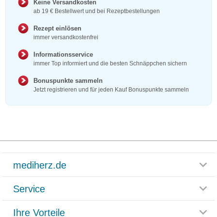
Keine Versandkosten
ab 19 € Bestellwert und bei Rezeptbestellungen
Rezept einlösen
immer versandkostenfrei
Informationsservice
immer Top informiert und die besten Schnäppchen sichern
Bonuspunkte sammeln
Jetzt registrieren und für jeden Kauf Bonuspunkte sammeln
mediherz.de
Service
Glossar
Themenwelten
Ihre Vorteile
Rücksendemöglichkeit
Häufig gestellte Fragen