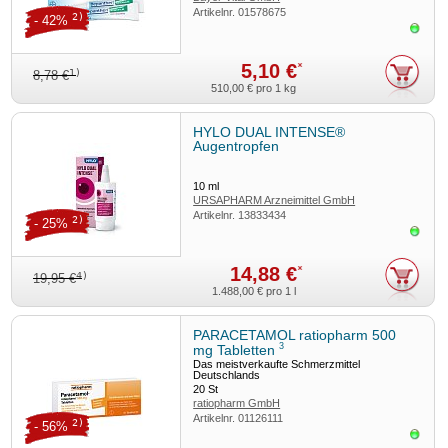
Artikelnr.
01578675
2)
- 42%
Sofor
5,10 €
*
1)
8,78 €
510,00 €
pro 1 kg
HYLO DUAL INTENSE®
Augentropfen
10
ml
URSAPHARM Arzneimittel GmbH
Artikelnr.
13833434
2)
- 25%
Sofor
14,88 €
*
4)
19,95 €
1.488,00 €
pro 1 l
PARACETAMOL ratiopharm 500
3
mg Tabletten
Das meistverkaufte Schmerzmittel
Deutschlands
20
St
ratiopharm GmbH
Artikelnr.
01126111
2)
- 56%
Sofor