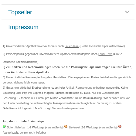
Reklamationsformular
Impressum
Topseller
Rezeptlieferung
Paketlieferstatus
Datenschutz
Bonusprogramm
Lieferung und Bezahlung
Widerrufsbelehrung
Impressum
Grippostad
Gutschein und Rabatte
Versandkosten
AGB
Bepanthen
Kundenbewertung
Passwort vergessen
Barrierefreiheitserklärung
Cetirizin
Bestellung Post & Fax
Bestellschein ausfüllen
1) Unverbindlicher Apothekenverkaufspreis nach
Cookie-Einstellungen
Lauer-Taxe
(Große Deutsche Spezialitätentaxe)
Orthomol
Deutscher Service Preis
Newsletteranmeldung
2) Preisersparnis gegenüber unverbindlichem Apothekenverkaufspreis nach
Vertrag widerrufen
Lauer-Taxe
(Große
Aspirin
Deutsche Spezialitätentaxe)
Formoline
3) Zu Risiken und Nebenwirkungen lesen Sie die Packungsbeilage und fragen Sie Ihre Ärztin,
Ihren Arzt oder in Ihrer Apotheke.
Wick
4) Unverbindliche Preisempfehlung des Herstellers. Die angegebenen Preise beinhalten die gesetzlich
Eucerin
vorgeschriebene Mehrwertsteuer.
5) Gutschein gültig bei Erstbestellung rezeptfreier Artikel. Registrierung unbedingt notwendig. Keine
Basica
Einlösung über Pay-Pal Express möglich. Mindestbestellwert 50 Euro. Nur ein Gutschein pro
Bestellung. Gutschein nur einmal pro Kunde verwendbar. Keine Barauszahlung. Wir behalten uns vor,
den Gutscheinbetrag bei unberechtigter Inanspruchnahme nachträglich in Rechnung zu stellen.
*Alle Preise inkl. gesetzl. MwSt., zzgl.
Versandkostenpauschale
.
Angabe zur Lieferfristanzeige
Sofort lieferbar, 1-2 Werktage (versandfertig)
Lieferzeit 2-3 Werktage (versandfertig)
Ausverkauft, derzeit nicht lieferbar