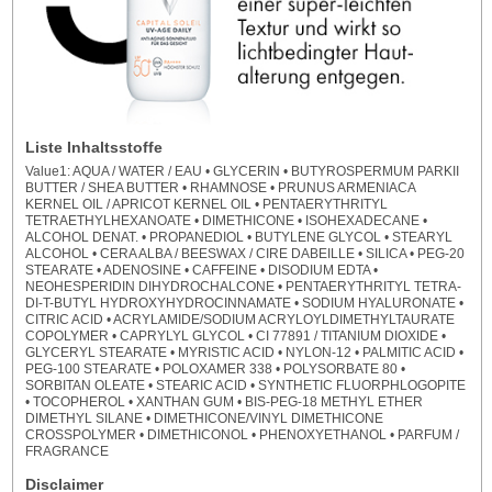
Liste Inhaltsstoffe
Value1: AQUA / WATER / EAU • GLYCERIN • BUTYROSPERMUM PARKII
BUTTER / SHEA BUTTER • RHAMNOSE • PRUNUS ARMENIACA
KERNEL OIL / APRICOT KERNEL OIL • PENTAERYTHRITYL
TETRAETHYLHEXANOATE • DIMETHICONE • ISOHEXADECANE •
ALCOHOL DENAT. • PROPANEDIOL • BUTYLENE GLYCOL • STEARYL
ALCOHOL • CERA ALBA / BEESWAX / CIRE DABEILLE • SILICA • PEG-20
STEARATE • ADENOSINE • CAFFEINE • DISODIUM EDTA •
NEOHESPERIDIN DIHYDROCHALCONE • PENTAERYTHRITYL TETRA-
DI-T-BUTYL HYDROXYHYDROCINNAMATE • SODIUM HYALURONATE •
CITRIC ACID • ACRYLAMIDE/SODIUM ACRYLOYLDIMETHYLTAURATE
COPOLYMER • CAPRYLYL GLYCOL • CI 77891 / TITANIUM DIOXIDE •
GLYCERYL STEARATE • MYRISTIC ACID • NYLON-12 • PALMITIC ACID •
PEG-100 STEARATE • POLOXAMER 338 • POLYSORBATE 80 •
SORBITAN OLEATE • STEARIC ACID • SYNTHETIC FLUORPHLOGOPITE
• TOCOPHEROL • XANTHAN GUM • BIS-PEG-18 METHYL ETHER
DIMETHYL SILANE • DIMETHICONE/VINYL DIMETHICONE
CROSSPOLYMER • DIMETHICONOL • PHENOXYETHANOL • PARFUM /
FRAGRANCE
Disclaimer