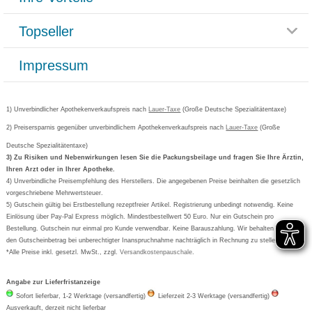
Rücksendemöglichkeit
Häufig gestellte Fragen
Reklamationsformular
Impressum
Topseller
Rezeptlieferung
Paketlieferstatus
Datenschutz
Bonusprogramm
Lieferung und Bezahlung
Widerrufsbelehrung
Impressum
Grippostad
Gutschein und Rabatte
Versandkosten
AGB
Bepanthen
Kundenbewertung
Passwort vergessen
Barrierefreiheitserklärung
Cetirizin
Bestellung Post & Fax
Bestellschein ausfüllen
1) Unverbindlicher Apothekenverkaufspreis nach
Cookie-Einstellungen
Lauer-Taxe
(Große Deutsche Spezialitätentaxe)
Orthomol
Deutscher Service Preis
Newsletteranmeldung
2) Preisersparnis gegenüber unverbindlichem Apothekenverkaufspreis nach
Vertrag widerrufen
Lauer-Taxe
(Große
Aspirin
Deutsche Spezialitätentaxe)
Formoline
3) Zu Risiken und Nebenwirkungen lesen Sie die Packungsbeilage und fragen Sie Ihre Ärztin,
Ihren Arzt oder in Ihrer Apotheke.
Wick
4) Unverbindliche Preisempfehlung des Herstellers. Die angegebenen Preise beinhalten die gesetzlich
Eucerin
vorgeschriebene Mehrwertsteuer.
5) Gutschein gültig bei Erstbestellung rezeptfreier Artikel. Registrierung unbedingt notwendig. Keine
Basica
Einlösung über Pay-Pal Express möglich. Mindestbestellwert 50 Euro. Nur ein Gutschein pro
Bestellung. Gutschein nur einmal pro Kunde verwendbar. Keine Barauszahlung. Wir behalten uns vor,
den Gutscheinbetrag bei unberechtigter Inanspruchnahme nachträglich in Rechnung zu stellen.
*Alle Preise inkl. gesetzl. MwSt., zzgl.
Versandkostenpauschale
.
Angabe zur Lieferfristanzeige
Sofort lieferbar, 1-2 Werktage (versandfertig)
Lieferzeit 2-3 Werktage (versandfertig)
Ausverkauft, derzeit nicht lieferbar