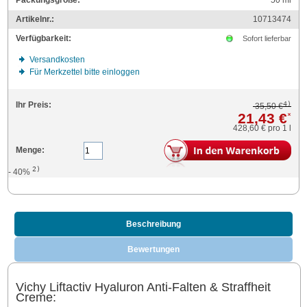
Packungsgröße:
50
ml
Artikelnr.:
10713474
Verfügbarkeit:
Sofort lieferbar
Versandkosten
Für Merkzettel bitte einloggen
4)
Ihr Preis:
35,50 €
21,43 €
*
428,60 €
pro 1 l
Menge:
2)
- 40%
Beschreibung
Bewertungen
Vichy Liftactiv Hyaluron Anti-Falten & Straffheit
Creme: