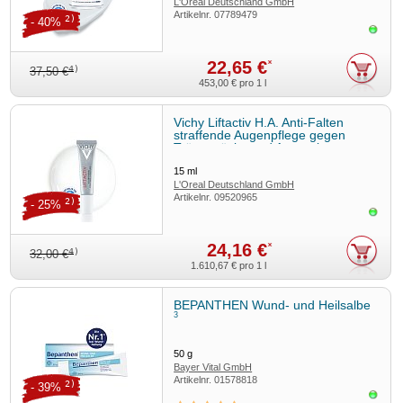
L'Oreal Deutschland GmbH
Artikelnr.
07789479
Geschäftsbereich VICHY
2)
- 40%
Sofor
22,65 €
*
4)
37,50 €
453,00 €
pro 1 l
Vichy Liftactiv H.A. Anti-Falten
straffende Augenpflege gegen
Tränensäcke und Augenringe
15
ml
L'Oreal Deutschland GmbH
Artikelnr.
09520965
Geschäftsbereich VICHY
2)
- 25%
Sofor
24,16 €
*
4)
32,00 €
1.610,67 €
pro 1 l
BEPANTHEN Wund- und Heilsalbe
3
50
g
Bayer Vital GmbH
Artikelnr.
01578818
2)
- 39%
Sofor