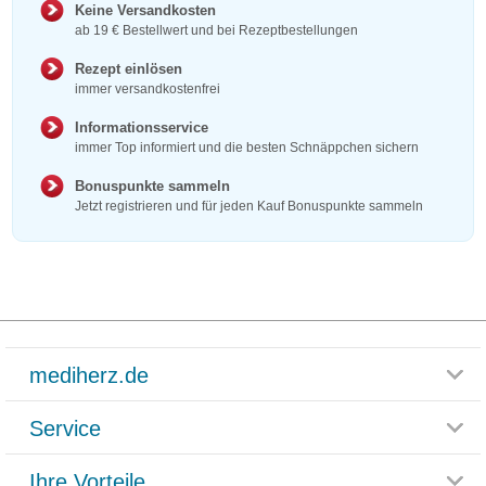
Keine Versandkosten
ab 19 € Bestellwert und bei Rezeptbestellungen
Rezept einlösen
immer versandkostenfrei
Informationsservice
immer Top informiert und die besten Schnäppchen sichern
Bonuspunkte sammeln
Jetzt registrieren und für jeden Kauf Bonuspunkte sammeln
mediherz.de
Service
Glossar
Themenwelten
Ihre Vorteile