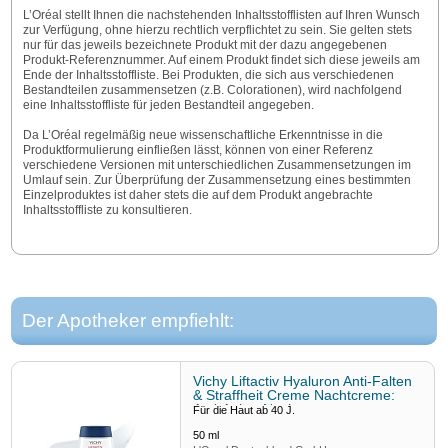
L’Oréal stellt Ihnen die nachstehenden Inhaltsstofflisten auf Ihren Wunsch
zur Verfügung, ohne hierzu rechtlich verpflichtet zu sein. Sie gelten stets
nur für das jeweils bezeichnete Produkt mit der dazu angegebenen
Produkt-Referenznummer. Auf einem Produkt findet sich diese jeweils am
Ende der Inhaltsstoffliste. Bei Produkten, die sich aus verschiedenen
Bestandteilen zusammensetzen (z.B. Colorationen), wird nachfolgend
eine Inhaltsstoffliste für jeden Bestandteil angegeben.
Da L’Oréal regelmäßig neue wissenschaftliche Erkenntnisse in die
Produktformulierung einfließen lässt, können von einer Referenz
verschiedene Versionen mit unterschiedlichen Zusammensetzungen im
Umlauf sein. Zur Überprüfung der Zusammensetzung eines bestimmten
Einzelproduktes ist daher stets die auf dem Produkt angebrachte
Inhaltsstoffliste zu konsultieren.
Der Apotheker empfiehlt:
Vichy Liftactiv Hyaluron Anti-Falten
& Straffheit Creme Nachtcreme:
Anti-Aging-Nachtcreme
Für die Haut ab 40 J.
50
ml