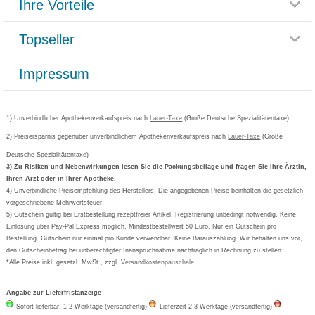
Ihre Vorteile
Rücksendemöglichkeit
Häufig gestellte Fragen
Reklamationsformular
Impressum
Topseller
Rezeptlieferung
Paketlieferstatus
Datenschutz
Bonusprogramm
Lieferung und Bezahlung
Widerrufsbelehrung
Impressum
Grippostad
Gutschein und Rabatte
Versandkosten
AGB
Bepanthen
Kundenbewertung
Passwort vergessen
Barrierefreiheitserklärung
Cetirizin
Bestellung Post & Fax
Bestellschein ausfüllen
1) Unverbindlicher Apothekenverkaufspreis nach
Cookie-Einstellungen
Lauer-Taxe
(Große Deutsche Spezialitätentaxe)
Orthomol
Deutscher Service Preis
Newsletteranmeldung
2) Preisersparnis gegenüber unverbindlichem Apothekenverkaufspreis nach
Vertrag widerrufen
Lauer-Taxe
(Große
Aspirin
Deutsche Spezialitätentaxe)
Formoline
3) Zu Risiken und Nebenwirkungen lesen Sie die Packungsbeilage und fragen Sie Ihre Ärztin,
Ihren Arzt oder in Ihrer Apotheke.
Wick
4) Unverbindliche Preisempfehlung des Herstellers. Die angegebenen Preise beinhalten die gesetzlich
Eucerin
vorgeschriebene Mehrwertsteuer.
5) Gutschein gültig bei Erstbestellung rezeptfreier Artikel. Registrierung unbedingt notwendig. Keine
Basica
Einlösung über Pay-Pal Express möglich. Mindestbestellwert 50 Euro. Nur ein Gutschein pro
Bestellung. Gutschein nur einmal pro Kunde verwendbar. Keine Barauszahlung. Wir behalten uns vor,
den Gutscheinbetrag bei unberechtigter Inanspruchnahme nachträglich in Rechnung zu stellen.
*Alle Preise inkl. gesetzl. MwSt., zzgl.
Versandkostenpauschale
.
Angabe zur Lieferfristanzeige
Sofort lieferbar, 1-2 Werktage (versandfertig)
Lieferzeit 2-3 Werktage (versandfertig)