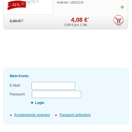
Artikelnr.
16011141
2)
- 41%
Sofor
4,08 €
*
1)
6,90 €
0,68 €
pro 1 Stk
Mein Konto
E-Mail:
Passwort:
Login
Kundenkonto anlegen
Passwort anfordern