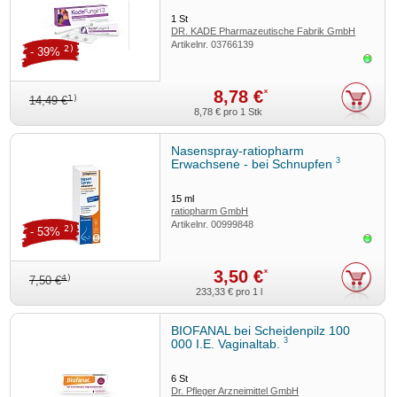
1
St
DR. KADE Pharmazeutische Fabrik GmbH
Artikelnr.
03766139
2)
- 39%
Sofor
8,78 €
*
1)
14,49 €
8,78 €
pro 1 Stk
Nasenspray-ratiopharm
3
Erwachsene - bei Schnupfen
15
ml
ratiopharm GmbH
Artikelnr.
00999848
2)
- 53%
Sofor
3,50 €
*
4)
7,50 €
233,33 €
pro 1 l
BIOFANAL bei Scheidenpilz 100
3
000 I.E. Vaginaltab.
6
St
Dr. Pfleger Arzneimittel GmbH