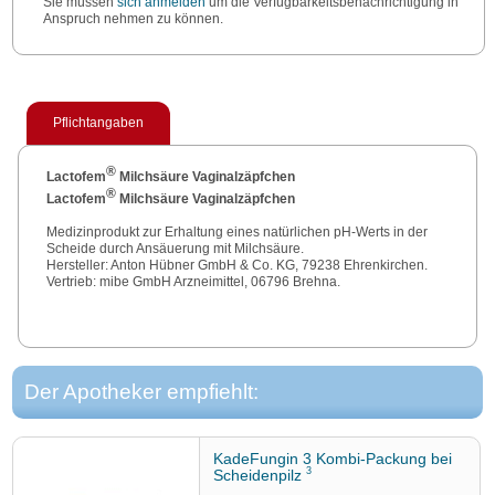
Sie müssen
sich anmelden
um die Verfügbarkeitsbenachrichtigung in
Anspruch nehmen zu können.
Pflichtangaben
®
Lactofem
Milchsäure Vaginalzäpfchen
®
Lactofem
Milchsäure Vaginalzäpfchen
Medizinprodukt zur Erhaltung eines natürlichen pH-Werts in der
Scheide durch Ansäuerung mit Milchsäure.
Hersteller: Anton Hübner GmbH & Co. KG, 79238 Ehrenkirchen.
Vertrieb: mibe GmbH Arzneimittel, 06796 Brehna.
Der Apotheker empfiehlt:
KadeFungin 3 Kombi-Packung bei
3
Scheidenpilz