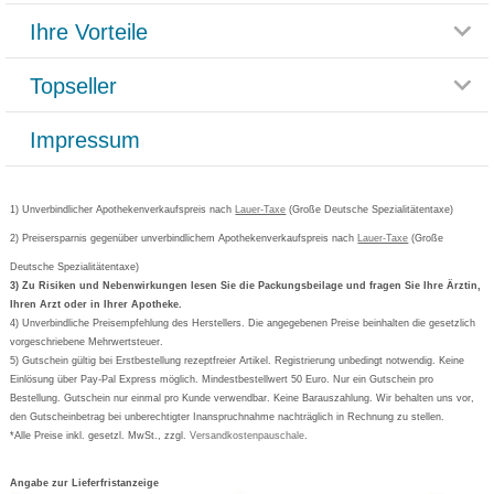
Themenwelten
Ihre Vorteile
Rücksendemöglichkeit
Häufig gestellte Fragen
Reklamationsformular
Impressum
Topseller
Rezeptlieferung
Paketlieferstatus
Datenschutz
Bonusprogramm
Lieferung und Bezahlung
Widerrufsbelehrung
Impressum
Grippostad
Gutschein und Rabatte
Versandkosten
AGB
Bepanthen
Kundenbewertung
Passwort vergessen
Barrierefreiheitserklärung
Cetirizin
Bestellung Post & Fax
Bestellschein ausfüllen
1) Unverbindlicher Apothekenverkaufspreis nach
Cookie-Einstellungen
Lauer-Taxe
(Große Deutsche Spezialitätentaxe)
Orthomol
Deutscher Service Preis
Newsletteranmeldung
2) Preisersparnis gegenüber unverbindlichem Apothekenverkaufspreis nach
Vertrag widerrufen
Lauer-Taxe
(Große
Aspirin
Deutsche Spezialitätentaxe)
Formoline
3) Zu Risiken und Nebenwirkungen lesen Sie die Packungsbeilage und fragen Sie Ihre Ärztin,
Ihren Arzt oder in Ihrer Apotheke.
Wick
4) Unverbindliche Preisempfehlung des Herstellers. Die angegebenen Preise beinhalten die gesetzlich
Eucerin
vorgeschriebene Mehrwertsteuer.
5) Gutschein gültig bei Erstbestellung rezeptfreier Artikel. Registrierung unbedingt notwendig. Keine
Basica
Einlösung über Pay-Pal Express möglich. Mindestbestellwert 50 Euro. Nur ein Gutschein pro
Bestellung. Gutschein nur einmal pro Kunde verwendbar. Keine Barauszahlung. Wir behalten uns vor,
den Gutscheinbetrag bei unberechtigter Inanspruchnahme nachträglich in Rechnung zu stellen.
*Alle Preise inkl. gesetzl. MwSt., zzgl.
Versandkostenpauschale
.
Angabe zur Lieferfristanzeige