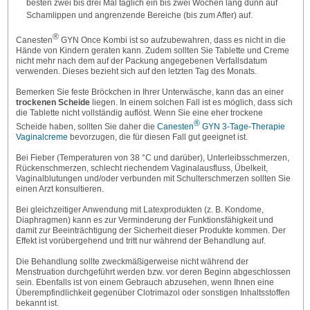
besten zwei bis drei Mal täglich ein bis zwei Wochen lang dünn auf
Schamlippen und angrenzende Bereiche (bis zum After) auf.
®
Canesten
GYN Once Kombi ist so aufzubewahren, dass es nicht in die
Hände von Kindern geraten kann. Zudem sollten Sie Tablette und Creme
nicht mehr nach dem auf der Packung angegebenen Verfallsdatum
verwenden. Dieses bezieht sich auf den letzten Tag des Monats.
Bemerken Sie feste Bröckchen in Ihrer Unterwäsche, kann das an einer
trockenen Scheide
liegen. In einem solchen Fall ist es möglich, dass sich
die Tablette nicht vollständig auflöst. Wenn Sie eine eher trockene
®
Scheide haben, sollten Sie daher die
Canesten
GYN 3-Tage-Therapie
Vaginalcreme
bevorzugen, die für diesen Fall gut geeignet ist.
Bei Fieber (Temperaturen von 38 °C und darüber), Unterleibsschmerzen,
Rückenschmerzen, schlecht riechendem Vaginalausfluss, Übelkeit,
Vaginalblutungen und/oder verbunden mit Schulterschmerzen sollten Sie
einen Arzt konsultieren.
Bei gleichzeitiger Anwendung mit Latexprodukten (z. B. Kondome,
Diaphragmen) kann es zur Verminderung der Funktionsfähigkeit und
damit zur Beeinträchtigung der Sicherheit dieser Produkte kommen. Der
Effekt ist vorübergehend und tritt nur während der Behandlung auf.
Die Behandlung sollte zweckmäßigerweise nicht während der
Menstruation durchgeführt werden bzw. vor deren Beginn abgeschlossen
sein. Ebenfalls ist von einem Gebrauch abzusehen, wenn Ihnen eine
Überempfindlichkeit gegenüber Clotrimazol oder sonstigen Inhaltsstoffen
bekannt ist.