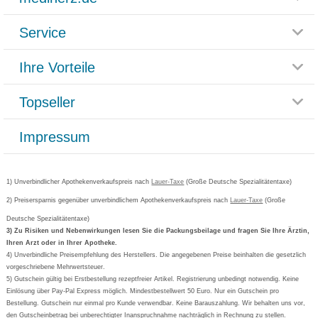
Service
Glossar
Themenwelten
Ihre Vorteile
Rücksendemöglichkeit
Häufig gestellte Fragen
Reklamationsformular
Impressum
Topseller
Rezeptlieferung
Paketlieferstatus
Datenschutz
Bonusprogramm
Lieferung und Bezahlung
Widerrufsbelehrung
Impressum
Grippostad
Gutschein und Rabatte
Versandkosten
AGB
Bepanthen
Kundenbewertung
Passwort vergessen
Barrierefreiheitserklärung
Cetirizin
Bestellung Post & Fax
Bestellschein ausfüllen
1) Unverbindlicher Apothekenverkaufspreis nach
Cookie-Einstellungen
Lauer-Taxe
(Große Deutsche Spezialitätentaxe)
Orthomol
Deutscher Service Preis
Newsletteranmeldung
2) Preisersparnis gegenüber unverbindlichem Apothekenverkaufspreis nach
Vertrag widerrufen
Lauer-Taxe
(Große
Aspirin
Deutsche Spezialitätentaxe)
Formoline
3) Zu Risiken und Nebenwirkungen lesen Sie die Packungsbeilage und fragen Sie Ihre Ärztin,
Ihren Arzt oder in Ihrer Apotheke.
Wick
4) Unverbindliche Preisempfehlung des Herstellers. Die angegebenen Preise beinhalten die gesetzlich
Eucerin
vorgeschriebene Mehrwertsteuer.
5) Gutschein gültig bei Erstbestellung rezeptfreier Artikel. Registrierung unbedingt notwendig. Keine
Basica
Einlösung über Pay-Pal Express möglich. Mindestbestellwert 50 Euro. Nur ein Gutschein pro
Bestellung. Gutschein nur einmal pro Kunde verwendbar. Keine Barauszahlung. Wir behalten uns vor,
den Gutscheinbetrag bei unberechtigter Inanspruchnahme nachträglich in Rechnung zu stellen.