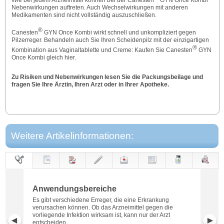
Wie bei jedem Arzneimittel können bei der Canesten
GYN Once Kombi
Nebenwirkungen auftreten. Auch Wechselwirkungen mit anderen
Medikamenten sind nicht vollständig auszuschließen.
®
Canesten
GYN Once Kombi wirkt schnell und unkompliziert gegen
Pilzerreger. Behandeln auch Sie Ihren Scheidenpilz mit der einzigartigen
®
Kombination aus Vaginaltablette und Creme: Kaufen Sie Canesten
GYN
Once Kombi gleich hier.
Zu Risiken und Nebenwirkungen lesen Sie die Packungsbeilage und
fragen Sie Ihre Ärztin, Ihren Arzt oder in Ihrer Apotheke.
Weitere Artikelinformationen:
Anwendungs-
Anwendung
Dosierung
Gegen-
Neben-
Hinweise
Wirkung
Wirkstoff
bereiche
anzeigen
wirkungen
Anwendungsbereiche
Es gibt verschiedene Erreger, die eine Erkrankung
verursachen können. Ob das Arzneimittel gegen die
vorliegende Infektion wirksam ist, kann nur der Arzt
entscheiden.