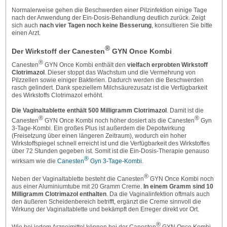
Normalerweise gehen die Beschwerden einer Pilzinfektion einige Tage
nach der Anwendung der Ein-Dosis-Behandlung deutlich zurück. Zeigt
sich auch
nach vier Tagen noch keine Besserung
, konsultieren Sie bitte
einen Arzt.
®
Der Wirkstoff der Canesten
GYN Once Kombi
®
Canesten
GYN Once Kombi enthält den
vielfach erprobten Wirkstoff
Clotrimazol
. Dieser stoppt das Wachstum und die Vermehrung von
Pilzzellen sowie einiger Bakterien. Dadurch werden die Beschwerden
rasch gelindert. Dank speziellem Milchsäurezusatz ist die Verfügbarkeit
des Wirkstoffs Clotrimazol erhöht.
Die Vaginaltablette enthält 500 Milligramm Clotrimazol
. Damit ist die
®
®
Canesten
GYN Once Kombi noch höher dosiert als die Canesten
Gyn
3-Tage-Kombi. Ein großes Plus ist außerdem die Depotwirkung
(Freisetzung über einen längeren Zeitraum), wodurch ein hoher
Wirkstoffspiegel schnell erreicht ist und die Verfügbarkeit des Wirkstoffes
über 72 Stunden gegeben ist. Somit ist die Ein-Dosis-Therapie genauso
®
wirksam wie die
Canesten
Gyn 3-Tage-Kombi.
®
Neben der Vaginaltablette besteht die Canesten
GYN Once Kombi noch
aus einer Aluminiumtube mit 20 Gramm Creme.
In einem Gramm sind 10
Milligramm Clotrimazol enthalten
. Da die Vaginalinfektion oftmals auch
den äußeren Scheidenbereich betrifft, ergänzt die Creme sinnvoll die
Wirkung der Vaginaltablette und bekämpft den Erreger direkt vor Ort.
®