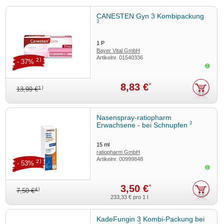
Stand
: 09/2020
CANESTEN Gyn 3 Kombipackung
3
1
P
Bayer Vital GmbH
Artikelnr.
01540336
2)
- 37%
Sofor
8,83 €
*
1)
13,99 €
Nasenspray-ratiopharm
3
Erwachsene - bei Schnupfen
15
ml
ratiopharm GmbH
Artikelnr.
00999848
2)
- 53%
Sofor
3,50 €
*
4)
7,50 €
233,33 €
pro 1 l
KadeFungin 3 Kombi-Packung bei