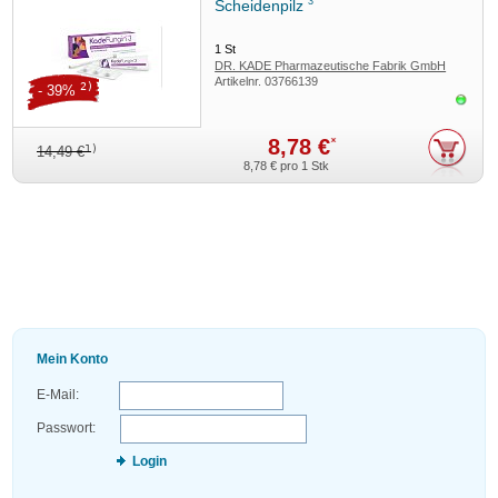
3
Scheidenpilz
1
St
DR. KADE Pharmazeutische Fabrik GmbH
Artikelnr.
03766139
2)
- 39%
Sofor
8,78 €
*
1)
14,49 €
8,78 €
pro 1 Stk
Mein Konto
E-Mail:
Passwort:
Login