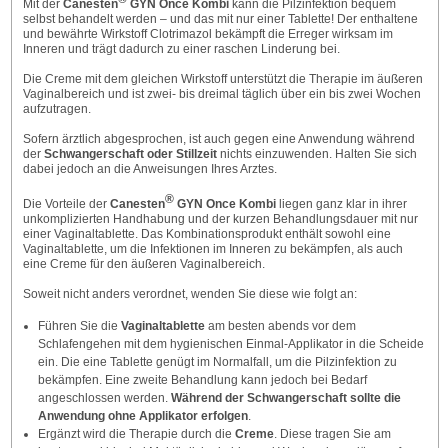
Mit der
Canesten
GYN Once Kombi
kann die Pilzinfektion bequem
selbst behandelt werden – und das mit nur einer Tablette! Der enthaltene
und bewährte Wirkstoff Clotrimazol bekämpft die Erreger wirksam im
Inneren und trägt dadurch zu einer raschen Linderung bei.
Die Creme mit dem gleichen Wirkstoff unterstützt die Therapie im äußeren
Vaginalbereich und ist zwei- bis dreimal täglich über ein bis zwei Wochen
aufzutragen.
Sofern ärztlich abgesprochen, ist auch gegen eine Anwendung während
der
Schwangerschaft oder Stillzeit
nichts einzuwenden. Halten Sie sich
dabei jedoch an die Anweisungen Ihres Arztes.
®
Die Vorteile der
Canesten
GYN Once Kombi
liegen ganz klar in ihrer
unkomplizierten Handhabung und der kurzen Behandlungsdauer mit nur
einer Vaginaltablette. Das Kombinationsprodukt enthält sowohl eine
Vaginaltablette, um die Infektionen im Inneren zu bekämpfen, als auch
eine Creme für den äußeren Vaginalbereich.
Soweit nicht anders verordnet, wenden Sie diese wie folgt an:
Führen Sie die
Vaginaltablette
am besten abends vor dem
Schlafengehen mit dem hygienischen Einmal-Applikator in die Scheide
ein. Die eine Tablette genügt im Normalfall, um die Pilzinfektion zu
bekämpfen. Eine zweite Behandlung kann jedoch bei Bedarf
angeschlossen werden.
Während der Schwangerschaft sollte die
Anwendung ohne Applikator erfolgen
.
Ergänzt wird die Therapie durch die
Creme
. Diese tragen Sie am