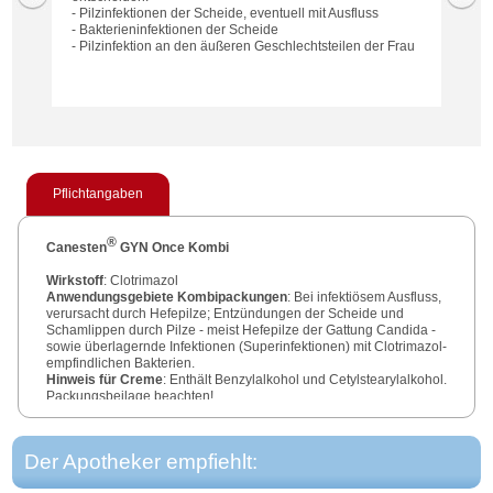
- Pilzinfektionen der Scheide, eventuell mit Ausfluss
- Bakterieninfektionen der Scheide
- Pilzinfektion an den äußeren Geschlechtsteilen der Frau
Pflichtangaben
®
Canesten
GYN Once Kombi
Wirkstoff
: Clotrimazol
Anwendungsgebiete Kombipackungen
: Bei infektiösem Ausfluss,
verursacht durch Hefepilze; Entzündungen der Scheide und
Schamlippen durch Pilze - meist Hefepilze der Gattung Candida -
sowie überlagernde Infektionen (Superinfektionen) mit Clotrimazol-
empfindlichen Bakterien.
Hinweis für Creme
: Enthält Benzylalkohol und Cetylstearylalkohol.
Packungsbeilage beachten!
Zu Risiken und Nebenwirkungen lesen Sie die Packungsbeilage
und fragen Sie Ihre Ärztin, Ihren Arzt oder in Ihrer Apotheke.
Der Apotheker empfiehlt:
Bayer Vital GmbH, 51368 Leverkusen, Deutschland.