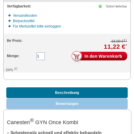
Verfügbarkeit:
Sofort lieferbar
Versandkosten
Beipackzettel
Für Merkzettel bitte einloggen
1)
Ihr Preis:
16,99 €
11,22 €
*
Menge:
2)
- 34%
Beschreibung
Bewertungen
®
Canesten
GYN Once Kombi
– Scheidenpilz schnell und effektiv behandeln