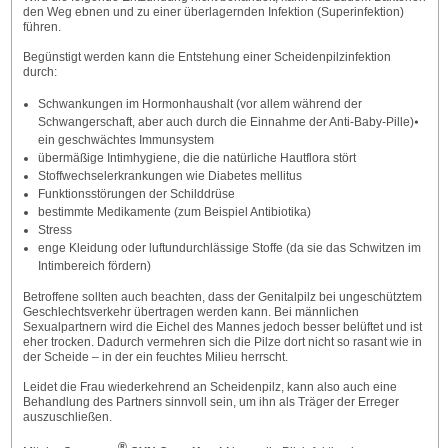
den Weg ebnen und zu einer überlagernden Infektion (Superinfektion)
führen.
Begünstigt werden kann die Entstehung einer Scheidenpilzinfektion
durch:
Schwankungen im Hormonhaushalt (vor allem während der
Schwangerschaft, aber auch durch die Einnahme der Anti-Baby-Pille)⦁
ein geschwächtes Immunsystem
übermäßige Intimhygiene, die die natürliche Hautflora stört
Stoffwechselerkrankungen wie Diabetes mellitus
Funktionsstörungen der Schilddrüse
bestimmte Medikamente (zum Beispiel Antibiotika)
Stress
enge Kleidung oder luftundurchlässige Stoffe (da sie das Schwitzen im
Intimbereich fördern)
Betroffene sollten auch beachten, dass der Genitalpilz bei ungeschütztem
Geschlechtsverkehr übertragen werden kann. Bei männlichen
Sexualpartnern wird die Eichel des Mannes jedoch besser belüftet und ist
eher trocken. Dadurch vermehren sich die Pilze dort nicht so rasant wie in
der Scheide – in der ein feuchtes Milieu herrscht.
Leidet die Frau wiederkehrend an Scheidenpilz, kann also auch eine
Behandlung des Partners sinnvoll sein, um ihn als Träger der Erreger
auszuschließen.
®