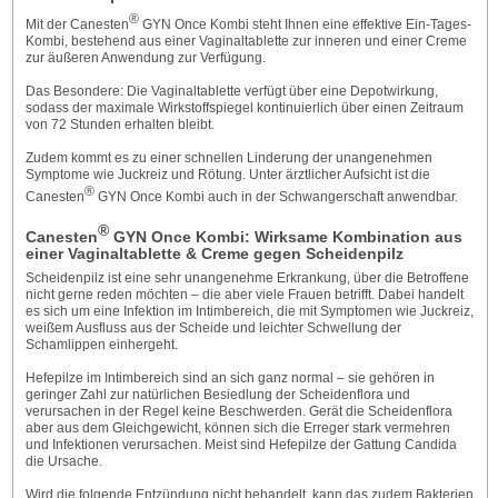
®
Mit der Canesten
GYN Once Kombi steht Ihnen eine effektive Ein-Tages-
Kombi, bestehend aus einer Vaginaltablette zur inneren und einer Creme
zur äußeren Anwendung zur Verfügung.
Das Besondere: Die Vaginaltablette verfügt über eine Depotwirkung,
sodass der maximale Wirkstoffspiegel kontinuierlich über einen Zeitraum
von 72 Stunden erhalten bleibt.
Zudem kommt es zu einer schnellen Linderung der unangenehmen
Symptome wie Juckreiz und Rötung. Unter ärztlicher Aufsicht ist die
®
Canesten
GYN Once Kombi auch in der Schwangerschaft anwendbar.
®
Canesten
GYN Once Kombi: Wirksame Kombination aus
einer Vaginaltablette & Creme gegen Scheidenpilz
Scheidenpilz ist eine sehr unangenehme Erkrankung, über die Betroffene
nicht gerne reden möchten – die aber viele Frauen betrifft. Dabei handelt
es sich um eine Infektion im Intimbereich, die mit Symptomen wie Juckreiz,
weißem Ausfluss aus der Scheide und leichter Schwellung der
Schamlippen einhergeht.
Hefepilze im Intimbereich sind an sich ganz normal – sie gehören in
geringer Zahl zur natürlichen Besiedlung der Scheidenflora und
verursachen in der Regel keine Beschwerden. Gerät die Scheidenflora
aber aus dem Gleichgewicht, können sich die Erreger stark vermehren
und Infektionen verursachen. Meist sind Hefepilze der Gattung Candida
die Ursache.
Wird die folgende Entzündung nicht behandelt, kann das zudem Bakterien