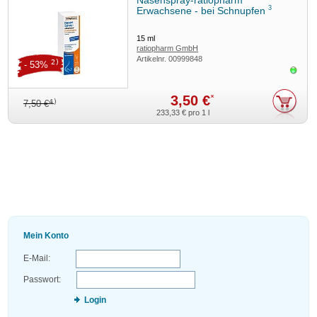
Nasenspray-ratiopharm
3
Erwachsene - bei Schnupfen
15
ml
ratiopharm GmbH
Artikelnr.
00999848
2)
- 53%
Sofor
3,50 €
*
4)
7,50 €
233,33 €
pro 1 l
Mein Konto
E-Mail:
Passwort:
Login