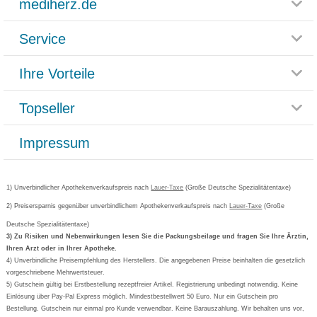
mediherz.de
Service
Glossar
Themenwelten
Ihre Vorteile
Rücksendemöglichkeit
Häufig gestellte Fragen
Reklamationsformular
Impressum
Topseller
Rezeptlieferung
Paketlieferstatus
Datenschutz
Bonusprogramm
Lieferung und Bezahlung
Widerrufsbelehrung
Impressum
Grippostad
Gutschein und Rabatte
Versandkosten
AGB
Bepanthen
Kundenbewertung
Passwort vergessen
Barrierefreiheitserklärung
Cetirizin
Bestellung Post & Fax
Bestellschein ausfüllen
1) Unverbindlicher Apothekenverkaufspreis nach
Cookie-Einstellungen
Lauer-Taxe
(Große Deutsche Spezialitätentaxe)
Orthomol
Deutscher Service Preis
Newsletteranmeldung
2) Preisersparnis gegenüber unverbindlichem Apothekenverkaufspreis nach
Vertrag widerrufen
Lauer-Taxe
(Große
Aspirin
Deutsche Spezialitätentaxe)
Formoline
3) Zu Risiken und Nebenwirkungen lesen Sie die Packungsbeilage und fragen Sie Ihre Ärztin,
Ihren Arzt oder in Ihrer Apotheke.
Wick
4) Unverbindliche Preisempfehlung des Herstellers. Die angegebenen Preise beinhalten die gesetzlich
Eucerin
vorgeschriebene Mehrwertsteuer.
5) Gutschein gültig bei Erstbestellung rezeptfreier Artikel. Registrierung unbedingt notwendig. Keine
Basica
Einlösung über Pay-Pal Express möglich. Mindestbestellwert 50 Euro. Nur ein Gutschein pro
Bestellung. Gutschein nur einmal pro Kunde verwendbar. Keine Barauszahlung. Wir behalten uns vor,