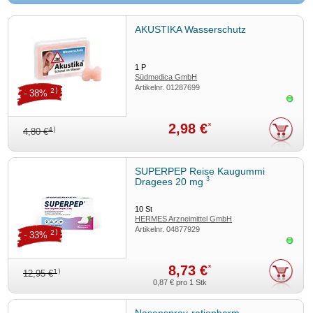
AKUSTIKA Wasserschutz
1
P
Südmedica GmbH
Artikelnr.
01287699
2)
- 38%
Sofor
2,98 €
*
4)
4,80 €
SUPERPEP Reise Kaugummi
3
Dragees 20 mg
10
St
HERMES Arzneimittel GmbH
Artikelnr.
04877929
2)
- 33%
Sofor
8,73 €
*
1)
12,95 €
0,87 €
pro 1 Stk