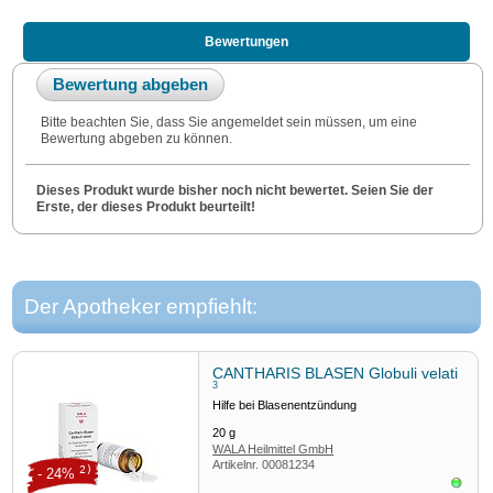
Bewertungen
Bewertung abgeben
Bitte beachten Sie, dass Sie angemeldet sein müssen, um eine
Bewertung abgeben zu können.
Dieses Produkt wurde bisher noch nicht bewertet. Seien Sie der
Erste, der dieses Produkt beurteilt!
Der Apotheker empfiehlt:
CANTHARIS BLASEN Globuli velati
3
Hilfe bei Blasenentzündung
20
g
WALA Heilmittel GmbH
Artikelnr.
00081234
2)
- 24%
Sofor