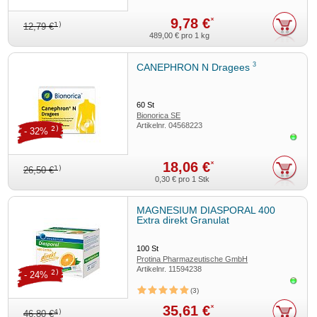
9,78 €
*
1)
12,79 €
489,00 €
pro 1 kg
3
CANEPHRON N Dragees
60
St
Bionorica SE
Artikelnr.
04568223
2)
- 32%
Sofor
18,06 €
*
1)
26,50 €
0,30 €
pro 1 Stk
MAGNESIUM DIASPORAL 400
Extra direkt Granulat
100
St
Protina Pharmazeutische GmbH
Artikelnr.
11594238
2)
- 24%
Sofor
3
35,61 €
*
4)
46,80 €