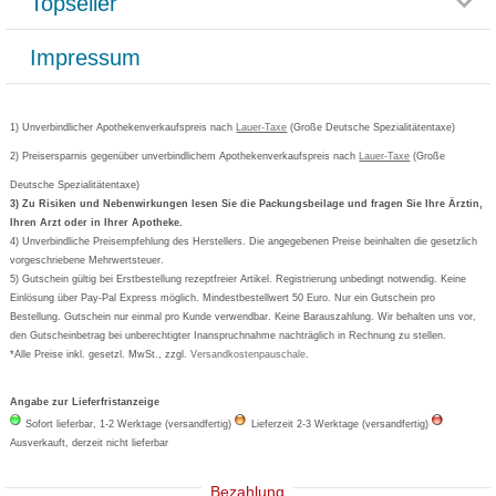
Topseller
Rezeptlieferung
Paketlieferstatus
Datenschutz
Bonusprogramm
Lieferung und Bezahlung
Widerrufsbelehrung
Impressum
Grippostad
Gutschein und Rabatte
Versandkosten
AGB
Bepanthen
Kundenbewertung
Passwort vergessen
Barrierefreiheitserklärung
Cetirizin
Bestellung Post & Fax
Bestellschein ausfüllen
1) Unverbindlicher Apothekenverkaufspreis nach
Cookie-Einstellungen
Lauer-Taxe
(Große Deutsche Spezialitätentaxe)
Orthomol
Deutscher Service Preis
Newsletteranmeldung
2) Preisersparnis gegenüber unverbindlichem Apothekenverkaufspreis nach
Vertrag widerrufen
Lauer-Taxe
(Große
Aspirin
Deutsche Spezialitätentaxe)
Formoline
3) Zu Risiken und Nebenwirkungen lesen Sie die Packungsbeilage und fragen Sie Ihre Ärztin,
Ihren Arzt oder in Ihrer Apotheke.
Wick
4) Unverbindliche Preisempfehlung des Herstellers. Die angegebenen Preise beinhalten die gesetzlich
Eucerin
vorgeschriebene Mehrwertsteuer.
5) Gutschein gültig bei Erstbestellung rezeptfreier Artikel. Registrierung unbedingt notwendig. Keine
Basica
Einlösung über Pay-Pal Express möglich. Mindestbestellwert 50 Euro. Nur ein Gutschein pro
Bestellung. Gutschein nur einmal pro Kunde verwendbar. Keine Barauszahlung. Wir behalten uns vor,
den Gutscheinbetrag bei unberechtigter Inanspruchnahme nachträglich in Rechnung zu stellen.
*Alle Preise inkl. gesetzl. MwSt., zzgl.
Versandkostenpauschale
.
Angabe zur Lieferfristanzeige
Sofort lieferbar, 1-2 Werktage (versandfertig)
Lieferzeit 2-3 Werktage (versandfertig)
Ausverkauft, derzeit nicht lieferbar
Bezahlung