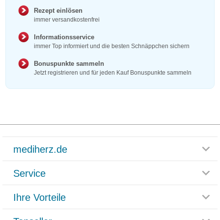
Rezept einlösen
immer versandkostenfrei
Informationsservice
immer Top informiert und die besten Schnäppchen sichern
Bonuspunkte sammeln
Jetzt registrieren und für jeden Kauf Bonuspunkte sammeln
mediherz.de
Service
Glossar
Themenwelten
Ihre Vorteile
Rücksendemöglichkeit
Häufig gestellte Fragen
Reklamationsformular
Impressum