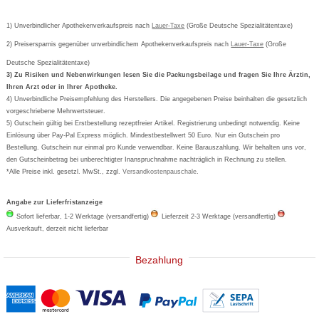
Kundenbewertung
Passwort vergessen
Barrierefreiheitserklärung
Cetirizin
Bestellung Post & Fax
Bestellschein ausfüllen
1) Unverbindlicher Apothekenverkaufspreis nach
Cookie-Einstellungen
Lauer-Taxe
(Große Deutsche Spezialitätentaxe)
Orthomol
Deutscher Service Preis
Newsletteranmeldung
2) Preisersparnis gegenüber unverbindlichem Apothekenverkaufspreis nach
Vertrag widerrufen
Lauer-Taxe
(Große
Aspirin
Deutsche Spezialitätentaxe)
Formoline
3) Zu Risiken und Nebenwirkungen lesen Sie die Packungsbeilage und fragen Sie Ihre Ärztin,
Ihren Arzt oder in Ihrer Apotheke.
Wick
4) Unverbindliche Preisempfehlung des Herstellers. Die angegebenen Preise beinhalten die gesetzlich
Eucerin
vorgeschriebene Mehrwertsteuer.
5) Gutschein gültig bei Erstbestellung rezeptfreier Artikel. Registrierung unbedingt notwendig. Keine
Basica
Einlösung über Pay-Pal Express möglich. Mindestbestellwert 50 Euro. Nur ein Gutschein pro
Bestellung. Gutschein nur einmal pro Kunde verwendbar. Keine Barauszahlung. Wir behalten uns vor,
den Gutscheinbetrag bei unberechtigter Inanspruchnahme nachträglich in Rechnung zu stellen.
*Alle Preise inkl. gesetzl. MwSt., zzgl.
Versandkostenpauschale
.
Angabe zur Lieferfristanzeige
Sofort lieferbar, 1-2 Werktage (versandfertig)
Lieferzeit 2-3 Werktage (versandfertig)
Ausverkauft, derzeit nicht lieferbar
Bezahlung