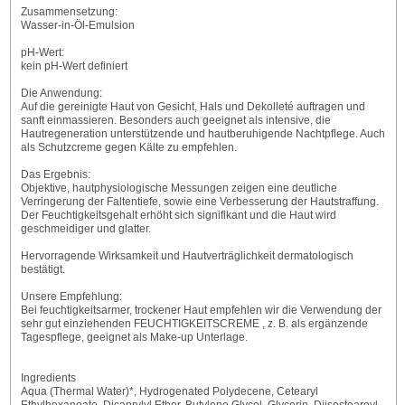
Zusammensetzung:
Wasser-in-Öl-Emulsion
pH-Wert:
kein pH-Wert definiert
Die Anwendung:
Auf die gereinigte Haut von Gesicht, Hals und Dekolleté auftragen und
sanft einmassieren. Besonders auch geeignet als intensive, die
Hautregeneration unterstützende und hautberuhigende Nachtpflege. Auch
als Schutzcreme gegen Kälte zu empfehlen.
Das Ergebnis:
Objektive, hautphysiologische Messungen zeigen eine deutliche
Verringerung der Faltentiefe, sowie eine Verbesserung der Hautstraffung.
Der Feuchtigkeitsgehalt erhöht sich signifikant und die Haut wird
geschmeidiger und glatter.
Hervorragende Wirksamkeit und Hautverträglichkeit dermatologisch
bestätigt.
Unsere Empfehlung:
Bei feuchtigkeitsarmer, trockener Haut empfehlen wir die Verwendung der
sehr gut einziehenden FEUCHTIGKEITSCREME , z. B. als ergänzende
Tagespflege, geeignet als Make-up Unterlage.
Ingredients
Aqua (Thermal Water)*, Hydrogenated Polydecene, Cetearyl