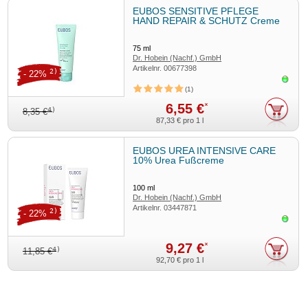
EUBOS SENSITIVE PFLEGE
HAND REPAIR & SCHUTZ Creme
75
ml
Dr. Hobein (Nachf.) GmbH
Artikelnr.
00677398
2)
- 22%
Sofor
1
6,55 €
*
4)
8,35 €
87,33 €
pro 1 l
EUBOS UREA INTENSIVE CARE
10% Urea Fußcreme
100
ml
Dr. Hobein (Nachf.) GmbH
Artikelnr.
03447871
2)
- 22%
Sofor
9,27 €
*
4)
11,85 €
92,70 €
pro 1 l