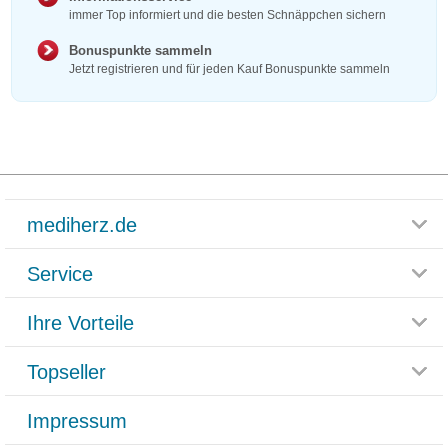
immer Top informiert und die besten Schnäppchen sichern
Bonuspunkte sammeln
Jetzt registrieren und für jeden Kauf Bonuspunkte sammeln
mediherz.de
Service
Glossar
Themenwelten
Ihre Vorteile
Rücksendemöglichkeit
Häufig gestellte Fragen
Reklamationsformular
Impressum
Topseller
Rezeptlieferung
Paketlieferstatus
Datenschutz
Bonusprogramm
Lieferung und Bezahlung
Widerrufsbelehrung
Impressum
Grippostad
Gutschein und Rabatte
Versandkosten
AGB
Bepanthen