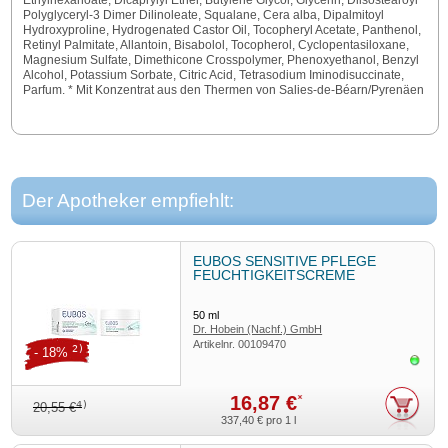
Ethylhexanoate, Dicaprylyl Ether, Butylene Glycol, Glycerin, Diisostearoyl
Polyglyceryl-3 Dimer Dilinoleate, Squalane, Cera alba, Dipalmitoyl
Hydroxyproline, Hydrogenated Castor Oil, Tocopheryl Acetate, Panthenol,
Retinyl Palmitate, Allantoin, Bisabolol, Tocopherol, Cyclopentasiloxane,
Magnesium Sulfate, Dimethicone Crosspolymer, Phenoxyethanol, Benzyl
Alcohol, Potassium Sorbate, Citric Acid, Tetrasodium Iminodisuccinate,
Parfum. * Mit Konzentrat aus den Thermen von Salies-de-Béarn/Pyrenäen
Der Apotheker empfiehlt:
EUBOS SENSITIVE PFLEGE
FEUCHTIGKEITSCREME
50
ml
Dr. Hobein (Nachf.) GmbH
Artikelnr.
00109470
2)
- 18%
Sofor
16,87 €
*
4)
20,55 €
337,40 €
pro 1 l