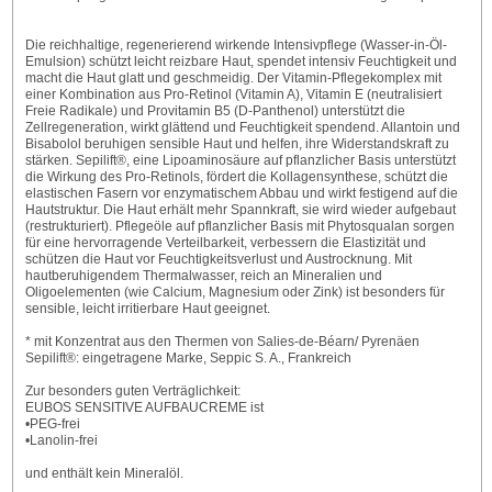
Die reichhaltige, regenerierend wirkende Intensivpflege (Wasser-in-Öl-
Emulsion) schützt leicht reizbare Haut, spendet intensiv Feuchtigkeit und
macht die Haut glatt und geschmeidig. Der Vitamin-Pflegekomplex mit
einer Kombination aus Pro-Retinol (Vitamin A), Vitamin E (neutralisiert
Freie Radikale) und Provitamin B5 (D-Panthenol) unterstützt die
Zellregeneration, wirkt glättend und Feuchtigkeit spendend. Allantoin und
Bisabolol beruhigen sensible Haut und helfen, ihre Widerstandskraft zu
stärken. Sepilift®, eine Lipoaminosäure auf pflanzlicher Basis unterstützt
die Wirkung des Pro-Retinols, fördert die Kollagensynthese, schützt die
elastischen Fasern vor enzymatischem Abbau und wirkt festigend auf die
Hautstruktur. Die Haut erhält mehr Spannkraft, sie wird wieder aufgebaut
(restrukturiert). Pflegeöle auf pflanzlicher Basis mit Phytosqualan sorgen
für eine hervorragende Verteilbarkeit, verbessern die Elastizität und
schützen die Haut vor Feuchtigkeitsverlust und Austrocknung. Mit
hautberuhigendem Thermalwasser, reich an Mineralien und
Oligoelementen (wie Calcium, Magnesium oder Zink) ist besonders für
sensible, leicht irritierbare Haut geeignet.
* mit Konzentrat aus den Thermen von Salies-de-Béarn/ Pyrenäen
Sepilift®: eingetragene Marke, Seppic S. A., Frankreich
Zur besonders guten Verträglichkeit:
EUBOS SENSITIVE AUFBAUCREME ist
•PEG-frei
•Lanolin-frei
und enthält kein Mineralöl.