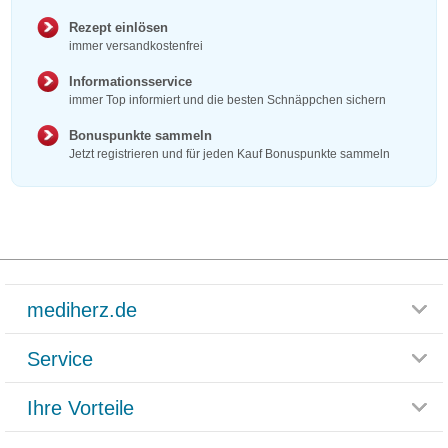
Rezept einlösen
immer versandkostenfrei
Informationsservice
immer Top informiert und die besten Schnäppchen sichern
Bonuspunkte sammeln
Jetzt registrieren und für jeden Kauf Bonuspunkte sammeln
mediherz.de
Service
Glossar
Themenwelten
Ihre Vorteile
Rücksendemöglichkeit
Häufig gestellte Fragen
Reklamationsformular
Impressum