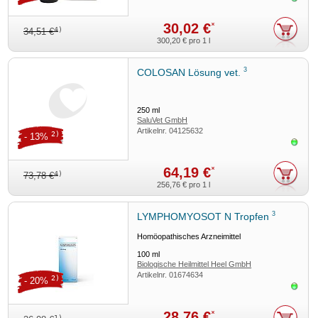
30,02 €
*
4)
34,51 €
300,20 €
pro 1 l
3
COLOSAN Lösung vet.
250
ml
SaluVet GmbH
Artikelnr.
04125632
2)
- 13%
Sofor
64,19 €
*
4)
73,78 €
256,76 €
pro 1 l
3
LYMPHOMYOSOT N Tropfen
Homöopathisches Arzneimittel
100
ml
Biologische Heilmittel Heel GmbH
Artikelnr.
01674634
2)
- 20%
Sofor
28,76 €
*
1)