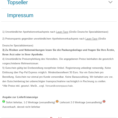
Topseller
Rezeptlieferung
Paketlieferstatus
Datenschutz
Bonusprogramm
Lieferung und Bezahlung
Widerrufsbelehrung
Impressum
Grippostad
Gutschein und Rabatte
Versandkosten
AGB
Bepanthen
Kundenbewertung
Passwort vergessen
Barrierefreiheitserklärung
Cetirizin
Bestellung Post & Fax
Bestellschein ausfüllen
1) Unverbindlicher Apothekenverkaufspreis nach
Cookie-Einstellungen
Lauer-Taxe
(Große Deutsche Spezialitätentaxe)
Orthomol
Deutscher Service Preis
Newsletteranmeldung
2) Preisersparnis gegenüber unverbindlichem Apothekenverkaufspreis nach
Vertrag widerrufen
Lauer-Taxe
(Große
Aspirin
Deutsche Spezialitätentaxe)
Formoline
3) Zu Risiken und Nebenwirkungen lesen Sie die Packungsbeilage und fragen Sie Ihre Ärztin,
Ihren Arzt oder in Ihrer Apotheke.
Wick
4) Unverbindliche Preisempfehlung des Herstellers. Die angegebenen Preise beinhalten die gesetzlich
Eucerin
vorgeschriebene Mehrwertsteuer.
5) Gutschein gültig bei Erstbestellung rezeptfreier Artikel. Registrierung unbedingt notwendig. Keine
Basica
Einlösung über Pay-Pal Express möglich. Mindestbestellwert 50 Euro. Nur ein Gutschein pro
Bestellung. Gutschein nur einmal pro Kunde verwendbar. Keine Barauszahlung. Wir behalten uns vor,
den Gutscheinbetrag bei unberechtigter Inanspruchnahme nachträglich in Rechnung zu stellen.
*Alle Preise inkl. gesetzl. MwSt., zzgl.
Versandkostenpauschale
.
Angabe zur Lieferfristanzeige
Sofort lieferbar, 1-2 Werktage (versandfertig)
Lieferzeit 2-3 Werktage (versandfertig)
Ausverkauft, derzeit nicht lieferbar