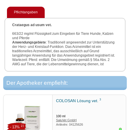
Pflichtangaben
Crataegus ad usum vet.
663/22 mg/ml Flüssigkeit zum Eingeben für Tiere Hunde, Katzen
und Pferde
Anwendungsgebiete
: Traditionell angewendet zur Unterstützung
der Herz- und Kreislauf-Funktion. Das Arzneimittel ist ein
traditionelles Arzneimittel, das ausschließlich auf Grund
langjähriger Anwendung für das Anwendungsgebiet registriert ist.
Wartezeit: Pferd: entfällt. Die Umwidmung gemäß § 56a Abs. 2
AMG auf Tiere, die der Lebensmittelgewinnung dienen, ist
ausgeschlossen. Enthält 44,7 % Vol.-% Alkohol. Packungsbeilage
beachten!
Zu Risiken und Nebenwirkungen lesen Sie die Packungsbeilage
Der Apotheker empfiehlt:
und fragen Sie die Tierärztin, den Tierarzt oder in Ihrer
Apotheke.
DHU Arzneimittel GmbH & Co. KG, Karlsruhe
3
COLOSAN Lösung vet.
100
ml
SaluVet GmbH
Artikelnr.
04125626
2)
- 13%
Sofor