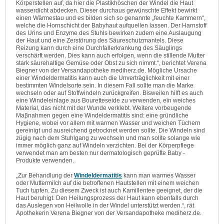
Körperstellen auf, da hier die Plastikhöschen der Windel die Haut
wasserdicht abdecken. Dieser durchaus gewünschte Effekt bewirkt
einen Wärmestau und es bilden sich so genannte „feuchte Kammern“,
welche die Hornschicht der Babyhaut aufquellen lassen. Der Harnstoff
des Urins und Enzyme des Stuhls bewirken zudem eine Auslaugung
der Haut und eine Zerstörung des Säureschutzmantels. Diese
Reizung kann durch eine Durchfallerkrankung des Säuglings
verschärft werden. Dies kann auch erfolgen, wenn die stillende Mutter
stark säurehaltige Gemüse oder Obst zu sich nimmt.“, berichtet Verena
Biegner von der Versandapotheke mediherz.de. Mögliche Ursache
einer Windeldermatitis kann auch die Unverträglichkeit mit einer
bestimmten Windelsorte sein. In diesem Fall sollte man die Marke
wechseln oder auf Stoffwindeln zurückgreifen. Bisweilen hilft es auch
eine Windeleinlage aus Bouretteseide zu verwenden, ein weiches
Material, das nicht mit der Wunde verklebt. Weitere vorbeugende
Maβnahmen gegen eine Windeldermatitis sind: eine gründliche
Hygiene, wobei vor allem mit warmen Wasser und weichen Tüchern
gereinigt und ausreichend getrocknet werden sollte. Die Windeln sind
zügig nach dem Stuhlgang zu wechseln und man sollte solange wie
immer möglich ganz auf Windeln verzichten. Bei der Körperpflege
verwendet man am besten nur dermatologisch geprüfte Baby -
Produkte verwenden.
„Zur Behandlung der
Windeldermatitis
kann man warmes Wasser
oder Muttermilch auf die betroffenen Hautstellen mit einem weichen
Tuch tupfen. Zu diesem Zweck ist auch Kamillentee geeignet, der die
Haut beruhigt. Den Heilungsprozess der Haut kann ebenfalls durch
das Auslegen von Heilwolle in der Windel unterstützt werden.“, rät
Apothekerin Verena Biegner von der Versandapotheke mediherz.de.