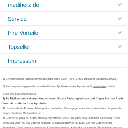
mediherz.de
Service
Glossar
Themenwelten
Ihre Vorteile
Rücksendemöglichkeit
Häufig gestellte Fragen
Reklamationsformular
Impressum
Topseller
Rezeptlieferung
Paketlieferstatus
Datenschutz
Bonusprogramm
Lieferung und Bezahlung
Widerrufsbelehrung
Impressum
Grippostad
Gutschein und Rabatte
Versandkosten
AGB
Bepanthen
Kundenbewertung
Passwort vergessen
Barrierefreiheitserklärung
Cetirizin
Bestellung Post & Fax
Bestellschein ausfüllen
1) Unverbindlicher Apothekenverkaufspreis nach
Cookie-Einstellungen
Lauer-Taxe
(Große Deutsche Spezialitätentaxe)
Orthomol
Deutscher Service Preis
Newsletteranmeldung
2) Preisersparnis gegenüber unverbindlichem Apothekenverkaufspreis nach
Vertrag widerrufen
Lauer-Taxe
(Große
Aspirin
Deutsche Spezialitätentaxe)
Formoline
3) Zu Risiken und Nebenwirkungen lesen Sie die Packungsbeilage und fragen Sie Ihre Ärztin,
Ihren Arzt oder in Ihrer Apotheke.
Wick
4) Unverbindliche Preisempfehlung des Herstellers. Die angegebenen Preise beinhalten die gesetzlich
Eucerin
vorgeschriebene Mehrwertsteuer.
5) Gutschein gültig bei Erstbestellung rezeptfreier Artikel. Registrierung unbedingt notwendig. Keine
Basica
Einlösung über Pay-Pal Express möglich. Mindestbestellwert 50 Euro. Nur ein Gutschein pro
Bestellung. Gutschein nur einmal pro Kunde verwendbar. Keine Barauszahlung. Wir behalten uns vor,