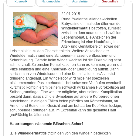
Kosmetik
Naturmedizin
Arzneimittel
Gesundheit
22.01.2015
Rund Zweidrittel aller gewickelten
Babys sind einmal oder öfter von der
Windeldermatitis
betroffen, zumeist
zwischen dem neunten und zwölften
Lebensmonat. Die Anzeichen der
Erkrankung ist eine Hautrötung im
After- und Genitalbereich sowie der
Leiste bis hin zu den Oberschenkeln. Weitere Anzeichen der
Windeldermatitis sind eine Schuppen-, nässende Bläschen- und
Schorfbildung. Gerade beim Windelwechsel ist die Erkrankung sehr
schmerzhaft. Zu ernsten Komplikationen kann es kommen, wenn sich
Pilze einnisten und eine Knötchen- oder Eiterbildung auftritt. Dann
spricht man von Windelsoor und eine Konsultation des Arztes ist
dringend angesagt. Ein Windelsoor wird mit einer speziellen
pilzhemmenden Paste behandelt, bei schweren Verläufen eventuell
kurzfristig kombiniert mit einem schwach wirksamen Hydrokortison auf
Salbengrundlage. Eine weitere mögliche, aber seltene Komplikation
besteht darin, dass sich die Symptome auf andere Körperregionen
ausdehnen: In einigen Fällen treten plötzlich am Körperstamm, an
Armen und Beinen, im Gesicht und am behaarten Kopf kleinfleckige,
schuppende Rötungen auf. Im Extremfall kann die gesamte Haut
großflächig befallen sein.
Hautrötungen, nässende Bläschen, Schorf
„Die
Windeldermatitis
tritt in den von den Windeln bedeckten