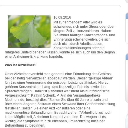
16.09.2016
Mit zunehmendem Alter wird es
schwieriger, sich unter Stress oder über
längere Zeit zu konzentrieren. Haben
Sie immer häufiger Konzentrations- und
Erinnerungsschwierigkeiten, die sich
auch nicht durch Arbeitspausen,
Konzentrationsübungen oder ein
ruhigeres Umfeld beheben lassen, könnte es sich auch um den Beginn
einer Alzheimer-Erkrankung handeln.
Was ist Alzheimer?
Unter Alzheimer versteht man generell eine Erkrankung des Gehirns,
bei der stetig Nervenzellen abgebaut werden. Dieser "geistige Abbau"
führt zu einer Verringerung der geistigen Leistungsfähigkeit. Hierzu
gehören Konzentration, Lang- und Kurzzeitgedächtnis sowie das
Sprachvermögen. Damit ist Alzheimer weit mehr als nur "chronische
Vergesslichkeit". Kathrin Schenk, PTA in der Versandapotheke
Mediherz.de, bestätigt dies: "Sollten Sie über 60 Jahre alt sein und
über einen längeren Zeitraum einen Schwund Ihrer Gedächtnisleistung
feststellen, sollten Sie einen Arzt konsultieren oder eine
medikamentöse Behandlung in Betracht ziehen." Aktuell gibt es noch
keine Möglichkeit, Alzheimer komplett zu heilen. Deswegen ist es
wichtig, die Symptome früh zu erkennen, um rechtzeitig mit einer
Behandlung zu beginnen.