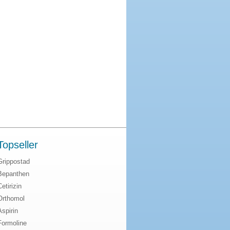
Topseller
Grippostad
Bepanthen
Cetirizin
Orthomol
Aspirin
Formoline