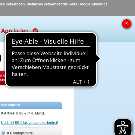
kies verwenden. Weiterhin verwendet die Seite Google Analytics.
Hilfe
Kontakt
e &
Diabetes
Tier
ätsbedarf
Warenkorb
0 Artikel
0,00 €
inkl. MwSt.
Noch 18,99 € bis versandkostenfrei!
0 Bonuspunkte