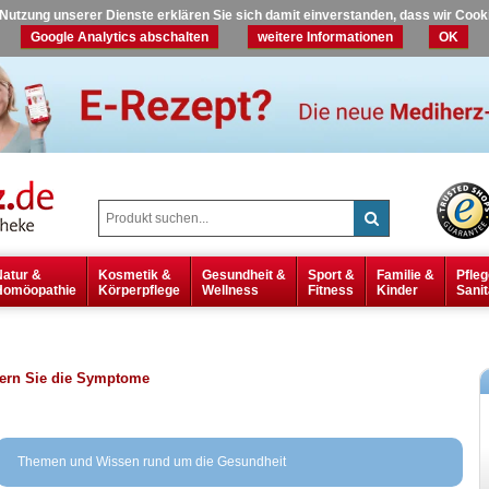
r Nutzung unserer Dienste erklären Sie sich damit einverstanden, dass wir Coo
Google Analytics abschalten
weitere Informationen
OK
Natur &
Kosmetik &
Gesundheit &
Sport &
Familie &
Pfleg
Homöopathie
Körperpflege
Wellness
Fitness
Kinder
Sanit
dern Sie die Symptome
Themen und Wissen rund um die Gesundheit