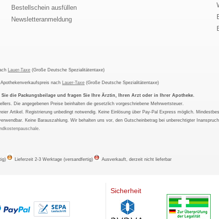
Bestellschein ausfüllen
Newsletteranmeldung
nach
Lauer-Taxe
(Große Deutsche Spezialitätentaxe)
m Apothekenverkaufspreis nach
Lauer-Taxe
(Große Deutsche Spezialitätentaxe)
ie die Packungsbeilage und fragen Sie Ihre Ärztin, Ihren Arzt oder in Ihrer Apotheke.
ellers. Die angegebenen Preise beinhalten die gesetzlich vorgeschriebene Mehrwertsteuer.
tfreier Artikel. Registrierung unbedingt notwendig. Keine Einlösung über Pay-Pal Express möglich. Mindestbes
verwendbar. Keine Barauszahlung. Wir behalten uns vor, den Gutscheinbetrag bei unberechtigter Inanspruc
ndkostenpauschale
.
tig)
Lieferzeit 2-3 Werktage (versandfertig)
Ausverkauft, derzeit nicht lieferbar
Sicherheit