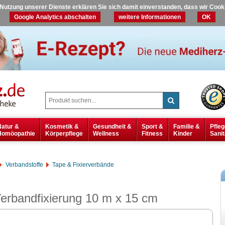
r Nutzung unserer Dienste erklären Sie sich damit einverstanden, dass wir Coo
Google Analytics abschalten
weitere Informationen
OK
Natur &
Kosmetik &
Gesundheit &
Sport &
Familie &
Pfleg
Homöopathie
Körperpflege
Wellness
Fitness
Kinder
Sanit
Verbandstoffe
Tape & Fixierverbände
Verbandfixierung 10 m x 15 cm