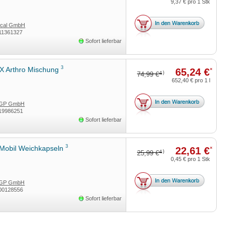
9,37 €
pro 1 Stk
ical GmbH
11361327
Sofort lieferbar
3
 Arthro Mischung
65,24 €
*
4)
74,99 €
652,40 €
pro 1 l
SGP GmbH
19986251
Sofort lieferbar
3
Mobil Weichkapseln
22,61 €
*
4)
25,99 €
0,45 €
pro 1 Stk
SGP GmbH
00128556
Sofort lieferbar