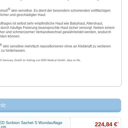
®
omull
skin sensitive. Es dient der besonders schonenden vollflächigen
licher und geschädigter Haut.
ftrages ist selbst sehr empfindliche Haut wie Babyhaut, Altershaut,
durch häufige Fixierung beanspruchte Haut sicher versorgt. Neben einem
scher und schmerzarmer Verbandwechsel gewährleistet werden, wodurch
rden können.
®
skin sensitive mehrfach repositionieren ohne an Klebkraft zu verlieren
 zu hinterlassen.
GS Germany GmbH im Auftrag von BSN Medical GmbH, data on file.
lt:
D Sorbion Sachet S Wundauflage
224,84 €
*
5 cm