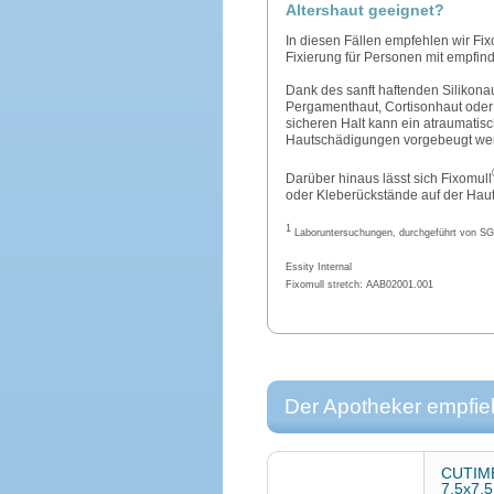
Altershaut geeignet?
In diesen Fällen empfehlen wir Fix
Fixierung für Personen mit empfind
Dank des sanft haftenden Silikonau
Pergamenthaut, Cortisonhaut oder 
sicheren Halt kann ein atraumati
Hautschädigungen vorgebeugt we
Darüber hinaus lässt sich Fixomull
oder Kleberückstände auf der Haut
1
Laboruntersuchungen, durchgeführt von S
Essity Internal
Fixomull stretch: AAB02001.001
Der Apotheker empfieh
CUTIME
7,5x7,