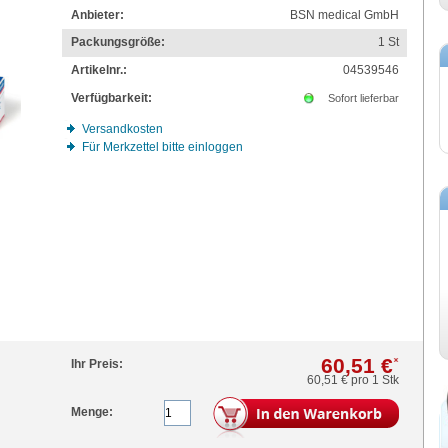
Anbieter:
BSN medical GmbH
Packungsgröße:
1
St
Artikelnr.:
04539546
Verfügbarkeit:
Sofort lieferbar
Versandkosten
Für Merkzettel bitte einloggen
60,51 €
*
Ihr Preis:
60,51 €
pro 1 Stk
Menge: