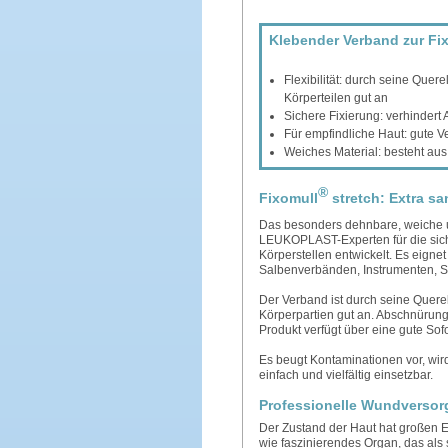
Klebender Verband zur Fi
Flexibilität: durch seine Quer
Körperteilen gut an
Sichere Fixierung: verhinder
Für empfindliche Haut: gute V
Weiches Material: besteht aus 
®
Fixomull
stretch: Extra sa
Das besonders dehnbare, weiche 
LEUKOPLAST-Experten für die sich
Körperstellen entwickelt. Es eignet
Salbenverbänden, Instrumenten, S
Der Verband ist durch seine Querel
Körperpartien gut an. Abschnürun
Produkt verfügt über eine gute Sof
Es beugt Kontaminationen vor, wir
einfach und vielfältig einsetzbar.
Professionelle Wundversor
Der Zustand der Haut hat großen Ei
wie faszinierendes Organ, das als