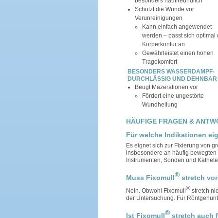
besonders hautfreundlich
Schützt die Wunde vor
Verunreinigungen
Kann einfach angewendet
werden – passt sich optimal 
Körperkontur an
Gewährleistet einen hohen
Tragekomfort
BESONDERS WASSERDAMPF-
DURCHLÄSSIG UND DEHNBAR
Beugt Mazerationen vor
Fördert eine ungestörte
Wundheilung
HÄUFIGE FRAGEN & ANTW
Für welche Indikationen eig
Es eignet sich zur Fixierung von
insbesondere an häufig bewegten u
Instrumenten, Sonden und Kathetern
®
Muss Fixomull
stretch vo
®
Nein. Obwohl Fixomull
stretch ni
der Untersuchung. Für Röntgenunt
®
Ist Fixomull
stretch auch f