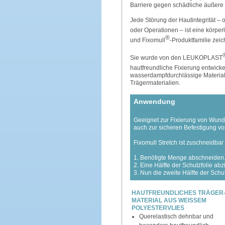
Barriere gegen schädliche äußere E
Jede Störung der Hautintegrität –
oder Operationen – ist eine körp
®
und Fixomull
-Produktfamilie zeic
Sie wurde von den LEUKOPLAST
hautfreundliche Fixierung entwic
wasserdampfdurchlässige Material
Trägermaterialien.
Anwendung
Geeignet zur Fixierung von Wund
auch zur sicheren Befestigung v
Fixomull Stretch ist zuschneidb
1. Benötigte Menge abschneiden
2. Eine Hälfte der Schutzfolie ab
3. Nun die zweite Hälfte der Schu
HAUTFREUNDLICHES TRÄGER
MATERIAL AUS WEISSEM
POLYESTERVLIES
Querelastisch dehnbar und