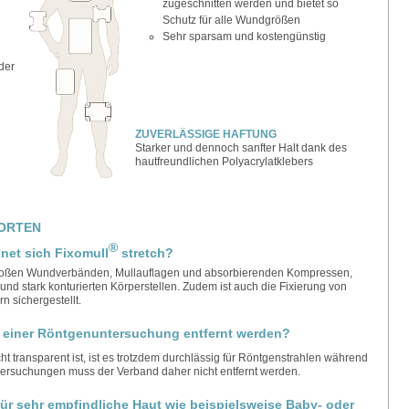
zugeschnitten werden und bietet so
Schutz für alle Wundgrößen
Sehr sparsam und kostengünstig
der
ZUVERLÄSSIGE HAFTUNG
Starker und dennoch sanfter Halt dank des
hautfreundlichen Polyacrylatklebers
ORTEN
®
net sich Fixomull
stretch?
 großen Wundverbänden, Mullauflagen und absorbierenden Kompressen,
nd stark konturierten Körperstellen. Zudem ist auch die Fixierung von
 sichergestellt.
r einer Röntgenuntersuchung entfernt werden?
cht transparent ist, ist es trotzdem durchlässig für Röntgenstrahlen während
ersuchungen muss der Verband daher nicht entfernt werden.
ür sehr empfindliche Haut wie beispielsweise Baby- oder