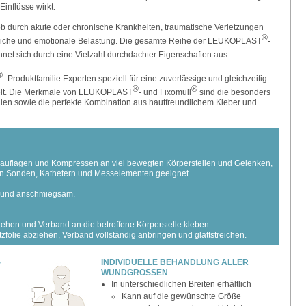
inflüsse wirkt.
 ob durch akute oder chronische Krankheiten, traumatische Verletzungen
®
erliche und emotionale Belastung. Die gesamte Reihe der LEUKOPLAST
-
hnet sich durch eine Vielzahl durchdachter Eigenschaften aus.
®
- Produktfamilie Experten speziell für eine zuverlässige und gleichzeitig
®
®
kelt. Die Merkmale von LEUKOPLAST
- und Fixomull
sind die besonders
ien sowie die perfekte Kombination aus hautfreundlichem Kleber und
auflagen und Kompressen an viel bewegten Körperstellen und Gelenken,
on Sonden, Kathetern und Messelementen geeignet.
ar und anschmiegsam.
.
ziehen und Verband an die betroffene Körperstelle kleben.
tzfolie abziehen, Verband vollständig anbringen und glattstreichen.
-
INDIVIDUELLE BEHANDLUNG ALLER
WUNDGRÖSSEN
In unterschiedlichen Breiten erhältlich
Kann auf die gewünschte Größe