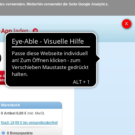
kies verwenden. Weiterhin verwendet die Seite Google Analytics.
Hilfe
Kontakt
e &
Diabetes
Tier
ätsbedarf
Warenkorb
0 Artikel
0,00 €
inkl. MwSt.
Noch 18,99 € bis versandkostenfrei!
0 Bonuspunkte