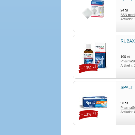
24
St
BSN med
Artikelnr.
RUBAXX
100
ml
Pharma
Artikelnr.
2)
- 13%
SPALT 
50
St
Pharma
Artikelnr.
2)
- 13%