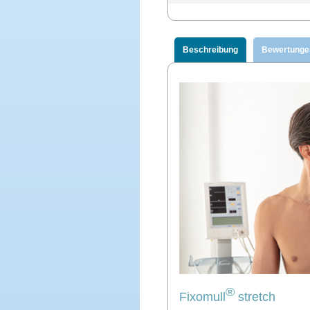
Beschreibung
Bewertunge
®
Fixomull
stretch