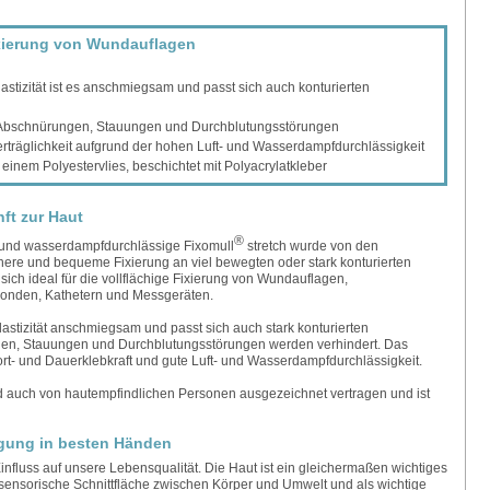
xierung von Wundauflagen
elastizität ist es anschmiegsam und passt sich auch konturierten
t Abschnürungen, Stauungen und Durchblutungsstörungen
erträglichkeit aufgrund der hohen Luft- und Wasserdampfdurchlässigkeit
einem Polyestervlies, beschichtet mit Polyacrylatkleber
nft zur Haut
®
und wasserdampfdurchlässige Fixomull
stretch wurde von den
ere und bequeme Fixierung an viel bewegten oder stark konturierten
 sich ideal für die vollflächige Fixierung von Wundauflagen,
onden, Kathetern und Messgeräten.
astizität anschmiegsam und passt sich auch stark konturierten
gen, Stauungen und Durchblutungsstörungen werden verhindert. Das
ort- und Dauerklebkraft und gute Luft- und Wasserdampfdurchlässigkeit.
d auch von hautempfindlichen Personen ausgezeichnet vertragen und ist
gung in besten Händen
nfluss auf unsere Lebensqualität. Die Haut ist ein gleichermaßen wichtiges
 sensorische Schnittfläche zwischen Körper und Umwelt und als wichtige