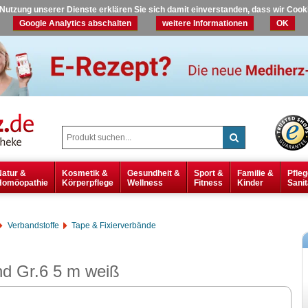
r Nutzung unserer Dienste erklären Sie sich damit einverstanden, dass wir Coo
Google Analytics abschalten
weitere Informationen
OK
Natur &
Kosmetik &
Gesundheit &
Sport &
Familie &
Pfleg
Homöopathie
Körperpflege
Wellness
Fitness
Kinder
Sanit
Verbandstoffe
Tape & Fixierverbände
d Gr.6 5 m weiß