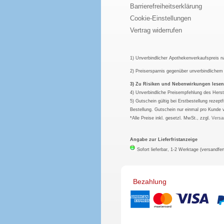
Barrierefreiheitserklärung
Cookie-Einstellungen
Vertrag widerrufen
1) Unverbindlicher Apothekenverkaufspreis 
2) Preisersparnis gegenüber unverbindliche
3) Zu Risiken und Nebenwirkungen lesen S
4) Unverbindliche Preisempfehlung des Herst
5) Gutschein gültig bei Erstbestellung rezep
Bestellung. Gutschein nur einmal pro Kunde 
*Alle Preise inkl. gesetzl. MwSt., zzgl.
Versa
Angabe zur Lieferfristanzeige
Sofort lieferbar, 1-2 Werktage (versandfer
Bezahlung