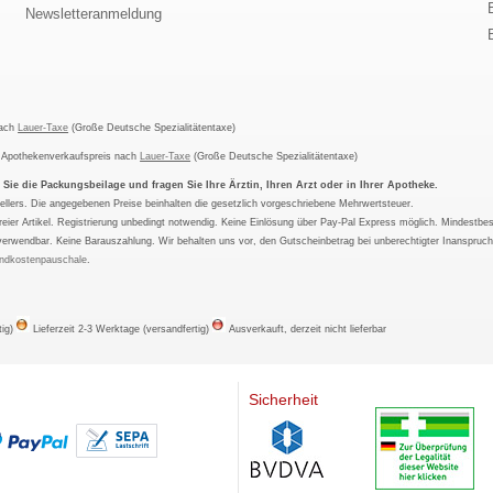
Newsletteranmeldung
nach
Lauer-Taxe
(Große Deutsche Spezialitätentaxe)
m Apothekenverkaufspreis nach
Lauer-Taxe
(Große Deutsche Spezialitätentaxe)
ie die Packungsbeilage und fragen Sie Ihre Ärztin, Ihren Arzt oder in Ihrer Apotheke.
ellers. Die angegebenen Preise beinhalten die gesetzlich vorgeschriebene Mehrwertsteuer.
tfreier Artikel. Registrierung unbedingt notwendig. Keine Einlösung über Pay-Pal Express möglich. Mindestbes
verwendbar. Keine Barauszahlung. Wir behalten uns vor, den Gutscheinbetrag bei unberechtigter Inanspruc
ndkostenpauschale
.
tig)
Lieferzeit 2-3 Werktage (versandfertig)
Ausverkauft, derzeit nicht lieferbar
Sicherheit