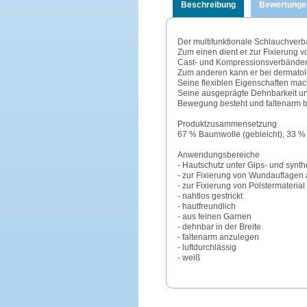
Beschreibung
Bewertunge
Der multifunktionale Schlauchverba
Zum einen dient er zur Fixierung 
Cast- und Kompressionsverbände
Zum anderen kann er bei dermatol
Seine flexiblen Eigenschaften mache
Seine ausgeprägte Dehnbarkeit und 
Bewegung besteht und faltenarm bl
Produktzusammensetzung
67 % Baumwolle (gebleicht), 33 %
Anwendungsbereiche
- Hautschutz unter Gips- und synt
- zur Fixierung von Wundauflagen a
- zur Fixierung von Polstermateri
- nahtlos gestrickt
- hautfreundlich
- aus feinen Garnen
- dehnbar in der Breite
- faltenarm anzulegen
- luftdurchlässig
- weiß