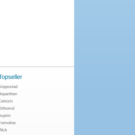
Topseller
Grippostad
Bepanthen
Cetirizin
Orthomol
Aspirin
Formoline
Wick