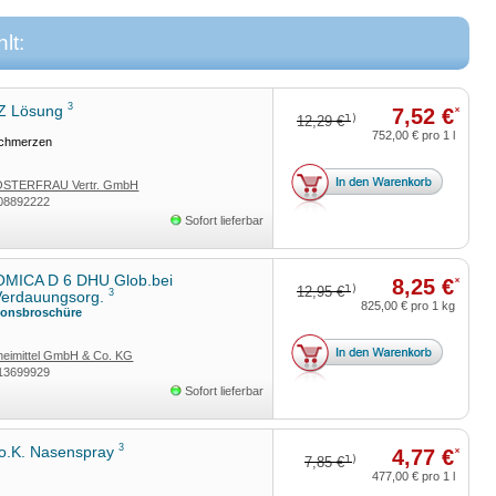
lt:
3
Z Lösung
7,52 €
*
1)
12,29 €
752,00 €
pro 1 l
schmerzen
STERFRAU Vertr. GmbH
08892222
Sofort lieferbar
MICA D 6 DHU Glob.bei
8,25 €
*
1)
12,95 €
3
.Verdauungsorg.
825,00 €
pro 1 kg
ionsbroschüre
eimittel GmbH & Co. KG
13699929
Sofort lieferbar
3
o.K. Nasenspray
4,77 €
*
1)
7,85 €
477,00 €
pro 1 l