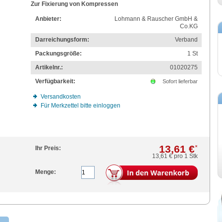
Zur Fixierung von Kompressen
Anbieter:
Lohmann & Rauscher GmbH &
Co.KG
Darreichungsform:
Verband
Packungsgröße:
1
St
Artikelnr.:
01020275
Verfügbarkeit:
Sofort lieferbar
Versandkosten
Für Merkzettel bitte einloggen
13,61 €
*
Ihr Preis:
13,61 €
pro 1 Stk
Menge: