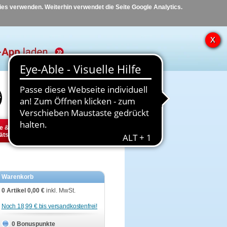
kies verwenden. Weiterhin verwendet die Seite Google Analytics.
Hilfe
Kontakt
e &
Diabetes
Tier
ätsbedarf
Warenkorb
0 Artikel
0,00 €
inkl. MwSt.
Noch 18,99 € bis versandkostenfrei!
0 Bonuspunkte