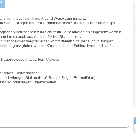
n
nd kommt auf vielfältige Art und Weise zum Einsatz.
von Wundauflagen und Polstermaterial sowie als Hautschutz unter Gips-,
n.
ogischen Indikationen zum Schutz für Salbentherapien eingesetzt werden.
n ihn so auch aus wirtschaftlicher Sicht attraktiv.
Nahtlosigkeit sorgt für einen komfortablen Sitz, der auch in stetiger
eibt — ganz gleich, welche Körperstelle der Schlauchverband schützt.
 Trägergewebe: hautfarben, Viskose
hetischen Castverbänden
n schwierigen Stellen (Kopf, Rumpf, Finger, Extremitäten)
al und Wundauflagen Eigenschaften