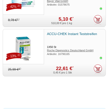
Bayer Vital GmbH
Artikelnr.
01578675
2)
- 42%
Sofor
5,10 €
*
1)
8,78 €
510,00 €
pro 1 kg
ACCU-CHEK Instant Teststreifen
1X50
St
Roche Diagnostics Deutschland GmbH
Artikelnr.
16796165
2)
- 13%
Sofor
22,61 €
*
4)
25,99 €
0,45 €
pro 1 Stk