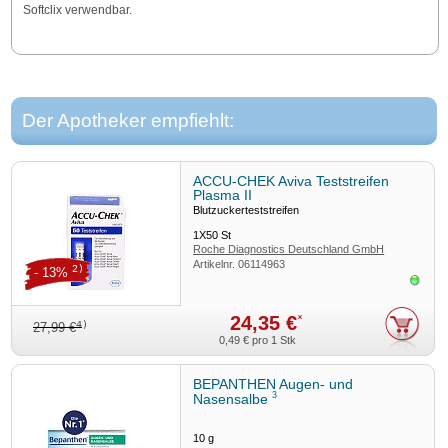
Softclix verwendbar.
Der Apotheker empfiehlt:
ACCU-CHEK Aviva Teststreifen
Plasma II
Blutzuckerteststreifen
1X50
St
Roche Diagnostics Deutschland GmbH
Artikelnr.
06114963
2)
- 13%
Sofor
24,35 €
*
4)
27,99 €
0,49 €
pro 1 Stk
BEPANTHEN Augen- und
3
Nasensalbe
10
g