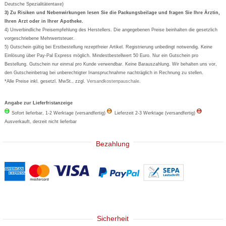
Deutsche Spezialitätentaxe)
Formoline
3) Zu Risiken und Nebenwirkungen lesen Sie die Packungsbeilage und fragen Sie Ihre Ärztin,
Ihren Arzt oder in Ihrer Apotheke.
Wick
4) Unverbindliche Preisempfehlung des Herstellers. Die angegebenen Preise beinhalten die gesetzlich
Eucerin
vorgeschriebene Mehrwertsteuer.
5) Gutschein gültig bei Erstbestellung rezeptfreier Artikel. Registrierung unbedingt notwendig. Keine
Basica
Einlösung über Pay-Pal Express möglich. Mindestbestellwert 50 Euro. Nur ein Gutschein pro
Bestellung. Gutschein nur einmal pro Kunde verwendbar. Keine Barauszahlung. Wir behalten uns vor,
den Gutscheinbetrag bei unberechtigter Inanspruchnahme nachträglich in Rechnung zu stellen.
*Alle Preise inkl. gesetzl. MwSt., zzgl.
Versandkostenpauschale
.
Angabe zur Lieferfristanzeige
Sofort lieferbar, 1-2 Werktage (versandfertig)
Lieferzeit 2-3 Werktage (versandfertig)
Ausverkauft, derzeit nicht lieferbar
Bezahlung
Sicherheit