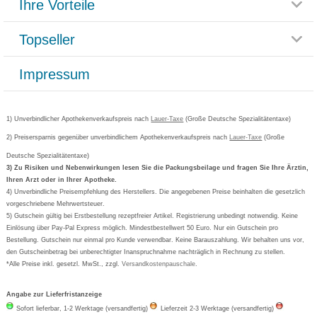
Ihre Vorteile
Rücksendemöglichkeit
Häufig gestellte Fragen
Reklamationsformular
Impressum
Topseller
Rezeptlieferung
Paketlieferstatus
Datenschutz
Bonusprogramm
Lieferung und Bezahlung
Widerrufsbelehrung
Impressum
Grippostad
Gutschein und Rabatte
Versandkosten
AGB
Bepanthen
Kundenbewertung
Passwort vergessen
Barrierefreiheitserklärung
Cetirizin
Bestellung Post & Fax
Bestellschein ausfüllen
1) Unverbindlicher Apothekenverkaufspreis nach
Cookie-Einstellungen
Lauer-Taxe
(Große Deutsche Spezialitätentaxe)
Orthomol
Deutscher Service Preis
Newsletteranmeldung
2) Preisersparnis gegenüber unverbindlichem Apothekenverkaufspreis nach
Vertrag widerrufen
Lauer-Taxe
(Große
Aspirin
Deutsche Spezialitätentaxe)
Formoline
3) Zu Risiken und Nebenwirkungen lesen Sie die Packungsbeilage und fragen Sie Ihre Ärztin,
Ihren Arzt oder in Ihrer Apotheke.
Wick
4) Unverbindliche Preisempfehlung des Herstellers. Die angegebenen Preise beinhalten die gesetzlich
Eucerin
vorgeschriebene Mehrwertsteuer.
5) Gutschein gültig bei Erstbestellung rezeptfreier Artikel. Registrierung unbedingt notwendig. Keine
Basica
Einlösung über Pay-Pal Express möglich. Mindestbestellwert 50 Euro. Nur ein Gutschein pro
Bestellung. Gutschein nur einmal pro Kunde verwendbar. Keine Barauszahlung. Wir behalten uns vor,
den Gutscheinbetrag bei unberechtigter Inanspruchnahme nachträglich in Rechnung zu stellen.
*Alle Preise inkl. gesetzl. MwSt., zzgl.
Versandkostenpauschale
.
Angabe zur Lieferfristanzeige
Sofort lieferbar, 1-2 Werktage (versandfertig)
Lieferzeit 2-3 Werktage (versandfertig)