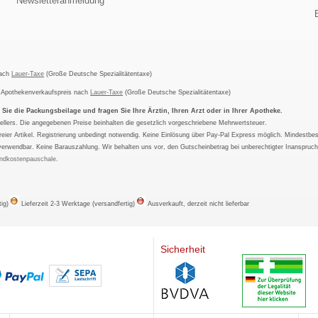
Newsletteranmeldung
nach
Lauer-Taxe
(Große Deutsche Spezialitätentaxe)
m Apothekenverkaufspreis nach
Lauer-Taxe
(Große Deutsche Spezialitätentaxe)
ie die Packungsbeilage und fragen Sie Ihre Ärztin, Ihren Arzt oder in Ihrer Apotheke.
ellers. Die angegebenen Preise beinhalten die gesetzlich vorgeschriebene Mehrwertsteuer.
tfreier Artikel. Registrierung unbedingt notwendig. Keine Einlösung über Pay-Pal Express möglich. Mindestbes
verwendbar. Keine Barauszahlung. Wir behalten uns vor, den Gutscheinbetrag bei unberechtigter Inanspruc
ndkostenpauschale
.
tig)
Lieferzeit 2-3 Werktage (versandfertig)
Ausverkauft, derzeit nicht lieferbar
Sicherheit