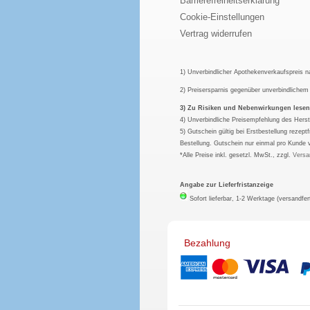
Barrierefreiheitserklärung
Cookie-Einstellungen
Vertrag widerrufen
1) Unverbindlicher Apothekenverkaufspreis 
2) Preisersparnis gegenüber unverbindliche
3) Zu Risiken und Nebenwirkungen lesen S
4) Unverbindliche Preisempfehlung des Herst
5) Gutschein gültig bei Erstbestellung rezep
Bestellung. Gutschein nur einmal pro Kunde 
*Alle Preise inkl. gesetzl. MwSt., zzgl.
Versa
Angabe zur Lieferfristanzeige
Sofort lieferbar, 1-2 Werktage (versandfer
Bezahlung