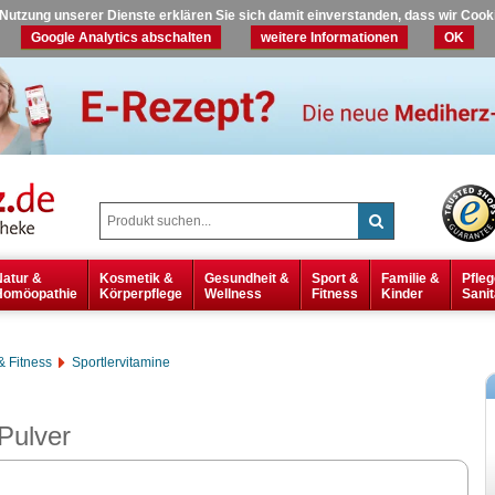
r Nutzung unserer Dienste erklären Sie sich damit einverstanden, dass wir Coo
Google Analytics abschalten
weitere Informationen
OK
Natur &
Kosmetik &
Gesundheit &
Sport &
Familie &
Pfleg
Homöopathie
Körperpflege
Wellness
Fitness
Kinder
Sanit
& Fitness
Sportlervitamine
Pulver