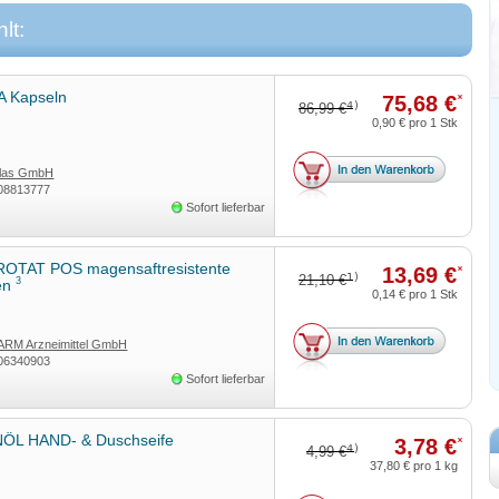
lt:
A Kapseln
75,68 €
*
4)
86,99 €
0,90 €
pro 1 Stk
ulas GmbH
08813777
Sofort lieferbar
OTAT POS magensaftresistente
13,69 €
*
1)
21,10 €
3
ten
0,14 €
pro 1 Stk
RM Arzneimittel GmbH
06340903
Sofort lieferbar
ÖL HAND- & Duschseife
3,78 €
*
4)
4,99 €
37,80 €
pro 1 kg