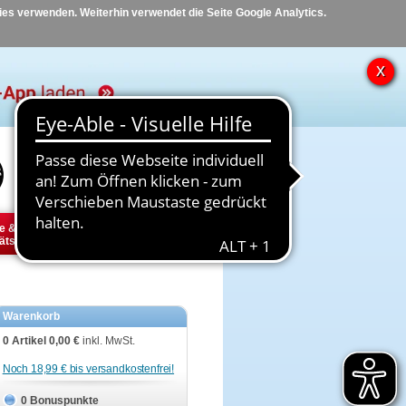
kies verwenden. Weiterhin verwendet die Seite Google Analytics.
Hilfe
Kontakt
e &
Diabetes
Tier
ätsbedarf
Warenkorb
0 Artikel
0,00 €
inkl. MwSt.
Noch 18,99 € bis versandkostenfrei!
0 Bonuspunkte