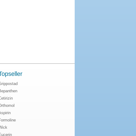
Topseller
Grippostad
Bepanthen
Cetirizin
Orthomol
Aspirin
Formoline
Wick
Eucerin