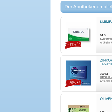
Der Apotheker empfieh
KIJIME
84
St
Synform
Artikelnr.
2)
- 13%
ZINKOR
Tablet
100
St
URSAPHA
Artikelnr.
2)
- 35%
OLIVEN