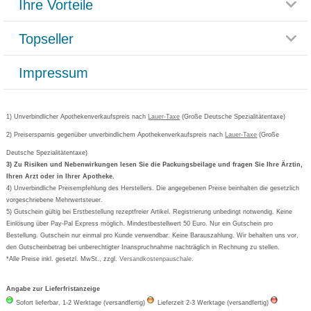
Ihre Vorteile
Rücksendemöglichkeit
Häufig gestellte Fragen
Reklamationsformular
Impressum
Topseller
Rezeptlieferung
Paketlieferstatus
Datenschutz
Bonusprogramm
Lieferung und Bezahlung
Widerrufsbelehrung
Impressum
Grippostad
Gutschein und Rabatte
Versandkosten
AGB
Bepanthen
Kundenbewertung
Passwort vergessen
Barrierefreiheitserklärung
Cetirizin
Bestellung Post & Fax
Bestellschein ausfüllen
1) Unverbindlicher Apothekenverkaufspreis nach
Cookie-Einstellungen
Lauer-Taxe
(Große Deutsche Spezialitätentaxe)
Orthomol
Deutscher Service Preis
Newsletteranmeldung
2) Preisersparnis gegenüber unverbindlichem Apothekenverkaufspreis nach
Vertrag widerrufen
Lauer-Taxe
(Große
Aspirin
Deutsche Spezialitätentaxe)
Formoline
3) Zu Risiken und Nebenwirkungen lesen Sie die Packungsbeilage und fragen Sie Ihre Ärztin,
Ihren Arzt oder in Ihrer Apotheke.
Wick
4) Unverbindliche Preisempfehlung des Herstellers. Die angegebenen Preise beinhalten die gesetzlich
Eucerin
vorgeschriebene Mehrwertsteuer.
5) Gutschein gültig bei Erstbestellung rezeptfreier Artikel. Registrierung unbedingt notwendig. Keine
Basica
Einlösung über Pay-Pal Express möglich. Mindestbestellwert 50 Euro. Nur ein Gutschein pro
Bestellung. Gutschein nur einmal pro Kunde verwendbar. Keine Barauszahlung. Wir behalten uns vor,
den Gutscheinbetrag bei unberechtigter Inanspruchnahme nachträglich in Rechnung zu stellen.
*Alle Preise inkl. gesetzl. MwSt., zzgl.
Versandkostenpauschale
.
Angabe zur Lieferfristanzeige
Sofort lieferbar, 1-2 Werktage (versandfertig)
Lieferzeit 2-3 Werktage (versandfertig)