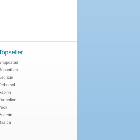
Topseller
Grippostad
Bepanthen
Cetirizin
Orthomol
Aspirin
Formoline
Wick
Eucerin
Basica