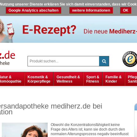
r Nutzung unserer Dienste erklären Sie sich damit einverstanden, dass wir Coo
Google Analytics abschalten
weitere Informationen
OK
Natur &
Kosmetik &
Gesundheit &
Sport &
Familie &
Pfleg
Homöopathie
Körperpflege
Wellness
Fitness
Kinder
Sanit
ersandapotheke mediherz.de bei
tion
Obwohl die Konzentrationsfähigkeit keine
Frage des Alters ist, kann sie doch durch den
normalen Alterungsprozess negativ beeinflusst