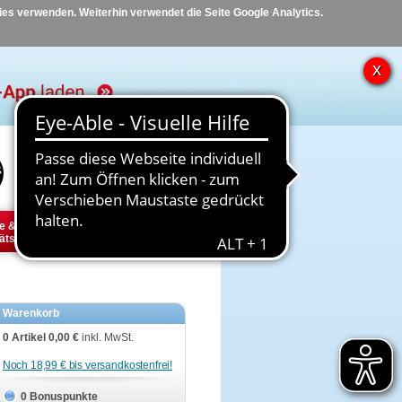
kies verwenden. Weiterhin verwendet die Seite Google Analytics.
Hilfe
Kontakt
e &
Diabetes
Tier
ätsbedarf
Warenkorb
0 Artikel
0,00 €
inkl. MwSt.
Noch 18,99 € bis versandkostenfrei!
0 Bonuspunkte