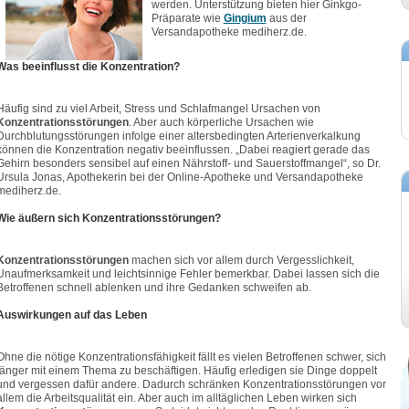
werden. Unterstützung bieten hier Ginkgo-
Präparate wie
Gingium
aus der
Versandapotheke mediherz.de.
Was beeinflusst die Konzentration?
Häufig sind zu viel Arbeit, Stress und Schlafmangel Ursachen von
Konzentrationsstörungen
. Aber auch körperliche Ursachen wie
Durchblutungsstörungen infolge einer altersbedingten Arterienverkalkung
können die Konzentration negativ beeinflussen. „Dabei reagiert gerade das
Gehirn besonders sensibel auf einen Nährstoff- und Sauerstoffmangel“, so Dr.
Ursula Jonas, Apothekerin bei der Online-Apotheke und Versandapotheke
mediherz.de.
Wie äußern sich Konzentrationsstörungen?
Konzentrationsstörungen
machen sich vor allem durch Vergesslichkeit,
Unaufmerksamkeit und leichtsinnige Fehler bemerkbar. Dabei lassen sich die
Betroffenen schnell ablenken und ihre Gedanken schweifen ab.
Auswirkungen auf das Leben
Ohne die nötige Konzentrationsfähigkeit fällt es vielen Betroffenen schwer, sich
länger mit einem Thema zu beschäftigen. Häufig erledigen sie Dinge doppelt
und vergessen dafür andere. Dadurch schränken Konzentrationsstörungen vor
allem die Arbeitsqualität ein. Aber auch im alltäglichen Leben wirken sich