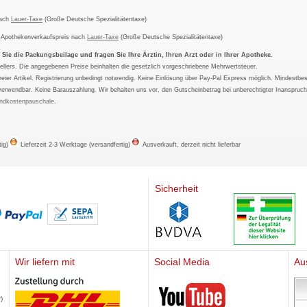
nach
Lauer-Taxe
(Große Deutsche Spezialitätentaxe)
m Apothekenverkaufspreis nach
Lauer-Taxe
(Große Deutsche Spezialitätentaxe)
ie die Packungsbeilage und fragen Sie Ihre Ärztin, Ihren Arzt oder in Ihrer Apotheke.
ellers. Die angegebenen Preise beinhalten die gesetzlich vorgeschriebene Mehrwertsteuer.
tfreier Artikel. Registrierung unbedingt notwendig. Keine Einlösung über Pay-Pal Express möglich. Mindestbes
verwendbar. Keine Barauszahlung. Wir behalten uns vor, den Gutscheinbetrag bei unberechtigter Inanspruc
ndkostenpauschale
.
tig)
Lieferzeit 2-3 Werktage (versandfertig)
Ausverkauft, derzeit nicht lieferbar
Sicherheit
Wir liefern mit
Social Media
Au
Mediherz
)