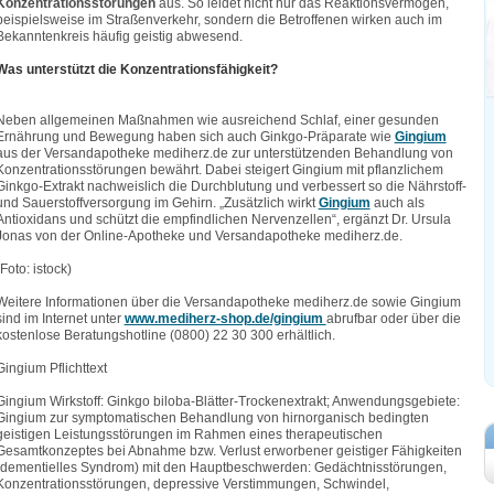
Konzentrationsstörungen
aus. So leidet nicht nur das Reaktionsvermögen,
beispielsweise im Straßenverkehr, sondern die Betroffenen wirken auch im
Bekanntenkreis häufig geistig abwesend.
Was unterstützt die Konzentrationsfähigkeit?
Neben allgemeinen Maßnahmen wie ausreichend Schlaf, einer gesunden
Ernährung und Bewegung haben sich auch Ginkgo-Präparate wie
Gingium
aus der Versandapotheke mediherz.de zur unterstützenden Behandlung von
Konzentrationsstörungen bewährt. Dabei steigert Gingium mit pflanzlichem
Ginkgo-Extrakt nachweislich die Durchblutung und verbessert so die Nährstoff-
und Sauerstoffversorgung im Gehirn. „Zusätzlich wirkt
Gingium
auch als
Antioxidans und schützt die empfindlichen Nervenzellen“, ergänzt Dr. Ursula
Jonas von der Online-Apotheke und Versandapotheke mediherz.de.
(Foto: istock)
Weitere Informationen über die Versandapotheke mediherz.de sowie Gingium
sind im Internet unter
www.mediherz-shop.de/gingium
abrufbar oder über die
kostenlose Beratungshotline (0800) 22 30 300 erhältlich.
Gingium Pflichttext
Gingium Wirkstoff: Ginkgo biloba-Blätter-Trockenextrakt; Anwendungsgebiete:
Gingium zur symptomatischen Behandlung von hirnorganisch bedingten
geistigen Leistungsstörungen im Rahmen eines therapeutischen
Gesamtkonzeptes bei Abnahme bzw. Verlust erworbener geistiger Fähigkeiten
(dementielles Syndrom) mit den Hauptbeschwerden: Gedächtnisstörungen,
Konzentrationsstörungen, depressive Verstimmungen, Schwindel,