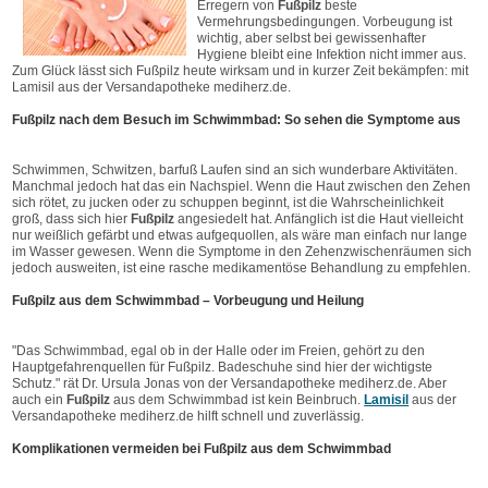
Erregern von
Fußpilz
beste
Vermehrungsbedingungen. Vorbeugung ist
wichtig, aber selbst bei gewissenhafter
Hygiene bleibt eine Infektion nicht immer aus.
Zum Glück lässt sich Fußpilz heute wirksam und in kurzer Zeit bekämpfen: mit
Lamisil aus der Versandapotheke mediherz.de.
Fußpilz nach dem Besuch im Schwimmbad: So sehen die Symptome aus
Schwimmen, Schwitzen, barfuß Laufen sind an sich wunderbare Aktivitäten.
Manchmal jedoch hat das ein Nachspiel. Wenn die Haut zwischen den Zehen
sich rötet, zu jucken oder zu schuppen beginnt, ist die Wahrscheinlichkeit
groß, dass sich hier
Fußpilz
angesiedelt hat. Anfänglich ist die Haut vielleicht
nur weißlich gefärbt und etwas aufgequollen, als wäre man einfach nur lange
im Wasser gewesen. Wenn die Symptome in den Zehenzwischenräumen sich
jedoch ausweiten, ist eine rasche medikamentöse Behandlung zu empfehlen.
Fußpilz aus dem Schwimmbad – Vorbeugung und Heilung
"Das Schwimmbad, egal ob in der Halle oder im Freien, gehört zu den
Hauptgefahrenquellen für Fußpilz. Badeschuhe sind hier der wichtigste
Schutz." rät Dr. Ursula Jonas von der Versandapotheke mediherz.de. Aber
auch ein
Fußpilz
aus dem Schwimmbad ist kein Beinbruch.
Lamisil
aus der
Versandapotheke mediherz.de hilft schnell und zuverlässig.
Komplikationen vermeiden bei Fußpilz aus dem Schwimmbad