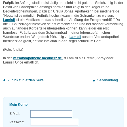
Fußpilz
im Anfangsstadium ist lästig und sieht nicht gut aus. Gleichzeitig ist der
Befall von Fadenpilzen anfangs harmlos und zeigt in der Regel keine
Begleiterscheinungen. Dazu Dr. Ursula Jonas, Apothekerin bei mediherz.de:
"Heute ist es möglich, Fußpilz hochwirksam in die Schranken zu weisen.
Lamisil
ist ein Medikament das schnell zur Abtötung der Erreger verhilft." Da
die Fußpilzerreger nicht von selbst verschwinden und bei rascher Vermehrung
auch auf andere Körperteile übergreifen können, kann leider ein erst
harmloser Fußpilz aus dem Schwimmbad in einer lebensgefährlichen
Wundrose enden. Wer jedoch frühzeitig zu
Lamisil
aus der Versandapotheke
mediherz.de greift, hat die Infektion in der Regel schnell im Griff.
(Foto: fotolia)
In der
Versandapotheke mediherz.de
ist Lamisil als Creme, Spray oder
Lamisil Once erhältlich.
Zurück zur letzten Seite
Seitenanfang
Mein Konto
E-Mail:
Passwort: