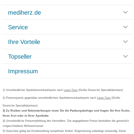
mediherz.de
Service
Glossar
Themenwelten
Ihre Vorteile
Rücksendemöglichkeit
Häufig gestellte Fragen
Reklamationsformular
Impressum
Topseller
Rezeptlieferung
Paketlieferstatus
Datenschutz
Bonusprogramm
Lieferung und Bezahlung
Widerrufsbelehrung
Impressum
Grippostad
Gutschein und Rabatte
Versandkosten
AGB
Bepanthen
Kundenbewertung
Passwort vergessen
Barrierefreiheitserklärung
Cetirizin
Bestellung Post & Fax
Bestellschein ausfüllen
1) Unverbindlicher Apothekenverkaufspreis nach
Cookie-Einstellungen
Lauer-Taxe
(Große Deutsche Spezialitätentaxe)
Orthomol
Deutscher Service Preis
Newsletteranmeldung
2) Preisersparnis gegenüber unverbindlichem Apothekenverkaufspreis nach
Vertrag widerrufen
Lauer-Taxe
(Große
Aspirin
Deutsche Spezialitätentaxe)
Formoline
3) Zu Risiken und Nebenwirkungen lesen Sie die Packungsbeilage und fragen Sie Ihre Ärztin,
Ihren Arzt oder in Ihrer Apotheke.
Wick
4) Unverbindliche Preisempfehlung des Herstellers. Die angegebenen Preise beinhalten die gesetzlich
Eucerin
vorgeschriebene Mehrwertsteuer.
5) Gutschein gültig bei Erstbestellung rezeptfreier Artikel. Registrierung unbedingt notwendig. Keine
Basica