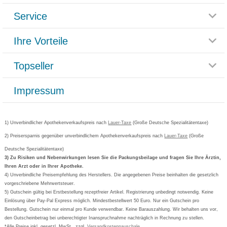
Service
Glossar
Themenwelten
Ihre Vorteile
Rücksendemöglichkeit
Häufig gestellte Fragen
Reklamationsformular
Impressum
Topseller
Rezeptlieferung
Paketlieferstatus
Datenschutz
Bonusprogramm
Lieferung und Bezahlung
Widerrufsbelehrung
Impressum
Grippostad
Gutschein und Rabatte
Versandkosten
AGB
Bepanthen
Kundenbewertung
Passwort vergessen
Barrierefreiheitserklärung
Cetirizin
Bestellung Post & Fax
Bestellschein ausfüllen
1) Unverbindlicher Apothekenverkaufspreis nach
Cookie-Einstellungen
Lauer-Taxe
(Große Deutsche Spezialitätentaxe)
Orthomol
Deutscher Service Preis
Newsletteranmeldung
2) Preisersparnis gegenüber unverbindlichem Apothekenverkaufspreis nach
Vertrag widerrufen
Lauer-Taxe
(Große
Aspirin
Deutsche Spezialitätentaxe)
Formoline
3) Zu Risiken und Nebenwirkungen lesen Sie die Packungsbeilage und fragen Sie Ihre Ärztin,
Ihren Arzt oder in Ihrer Apotheke.
Wick
4) Unverbindliche Preisempfehlung des Herstellers. Die angegebenen Preise beinhalten die gesetzlich
Eucerin
vorgeschriebene Mehrwertsteuer.
5) Gutschein gültig bei Erstbestellung rezeptfreier Artikel. Registrierung unbedingt notwendig. Keine
Basica
Einlösung über Pay-Pal Express möglich. Mindestbestellwert 50 Euro. Nur ein Gutschein pro
Bestellung. Gutschein nur einmal pro Kunde verwendbar. Keine Barauszahlung. Wir behalten uns vor,
den Gutscheinbetrag bei unberechtigter Inanspruchnahme nachträglich in Rechnung zu stellen.
*Alle Preise inkl. gesetzl. MwSt., zzgl.
Versandkostenpauschale
.