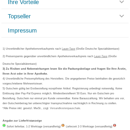
Ihre Vorteile
Rücksendemöglichkeit
Häufig gestellte Fragen
Reklamationsformular
Impressum
Topseller
Rezeptlieferung
Paketlieferstatus
Datenschutz
Bonusprogramm
Lieferung und Bezahlung
Widerrufsbelehrung
Impressum
Grippostad
Gutschein und Rabatte
Versandkosten
AGB
Bepanthen
Kundenbewertung
Passwort vergessen
Barrierefreiheitserklärung
Cetirizin
Bestellung Post & Fax
Bestellschein ausfüllen
1) Unverbindlicher Apothekenverkaufspreis nach
Cookie-Einstellungen
Lauer-Taxe
(Große Deutsche Spezialitätentaxe)
Orthomol
Deutscher Service Preis
Newsletteranmeldung
2) Preisersparnis gegenüber unverbindlichem Apothekenverkaufspreis nach
Vertrag widerrufen
Lauer-Taxe
(Große
Aspirin
Deutsche Spezialitätentaxe)
Formoline
3) Zu Risiken und Nebenwirkungen lesen Sie die Packungsbeilage und fragen Sie Ihre Ärztin,
Ihren Arzt oder in Ihrer Apotheke.
Wick
4) Unverbindliche Preisempfehlung des Herstellers. Die angegebenen Preise beinhalten die gesetzlich
Eucerin
vorgeschriebene Mehrwertsteuer.
5) Gutschein gültig bei Erstbestellung rezeptfreier Artikel. Registrierung unbedingt notwendig. Keine
Basica
Einlösung über Pay-Pal Express möglich. Mindestbestellwert 50 Euro. Nur ein Gutschein pro
Bestellung. Gutschein nur einmal pro Kunde verwendbar. Keine Barauszahlung. Wir behalten uns vor,
den Gutscheinbetrag bei unberechtigter Inanspruchnahme nachträglich in Rechnung zu stellen.
*Alle Preise inkl. gesetzl. MwSt., zzgl.
Versandkostenpauschale
.
Angabe zur Lieferfristanzeige
Sofort lieferbar, 1-2 Werktage (versandfertig)
Lieferzeit 2-3 Werktage (versandfertig)