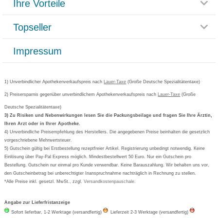
Ihre Vorteile
Rücksendemöglichkeit
Häufig gestellte Fragen
Reklamationsformular
Impressum
Topseller
Rezeptlieferung
Paketlieferstatus
Datenschutz
Bonusprogramm
Lieferung und Bezahlung
Widerrufsbelehrung
Impressum
Grippostad
Gutschein und Rabatte
Versandkosten
AGB
Bepanthen
Kundenbewertung
Passwort vergessen
Barrierefreiheitserklärung
Cetirizin
Bestellung Post & Fax
Bestellschein ausfüllen
1) Unverbindlicher Apothekenverkaufspreis nach
Cookie-Einstellungen
Lauer-Taxe
(Große Deutsche Spezialitätentaxe)
Orthomol
Deutscher Service Preis
Newsletteranmeldung
2) Preisersparnis gegenüber unverbindlichem Apothekenverkaufspreis nach
Vertrag widerrufen
Lauer-Taxe
(Große
Aspirin
Deutsche Spezialitätentaxe)
Formoline
3) Zu Risiken und Nebenwirkungen lesen Sie die Packungsbeilage und fragen Sie Ihre Ärztin,
Ihren Arzt oder in Ihrer Apotheke.
Wick
4) Unverbindliche Preisempfehlung des Herstellers. Die angegebenen Preise beinhalten die gesetzlich
Eucerin
vorgeschriebene Mehrwertsteuer.
5) Gutschein gültig bei Erstbestellung rezeptfreier Artikel. Registrierung unbedingt notwendig. Keine
Basica
Einlösung über Pay-Pal Express möglich. Mindestbestellwert 50 Euro. Nur ein Gutschein pro
Bestellung. Gutschein nur einmal pro Kunde verwendbar. Keine Barauszahlung. Wir behalten uns vor,
den Gutscheinbetrag bei unberechtigter Inanspruchnahme nachträglich in Rechnung zu stellen.
*Alle Preise inkl. gesetzl. MwSt., zzgl.
Versandkostenpauschale
.
Angabe zur Lieferfristanzeige
Sofort lieferbar, 1-2 Werktage (versandfertig)
Lieferzeit 2-3 Werktage (versandfertig)