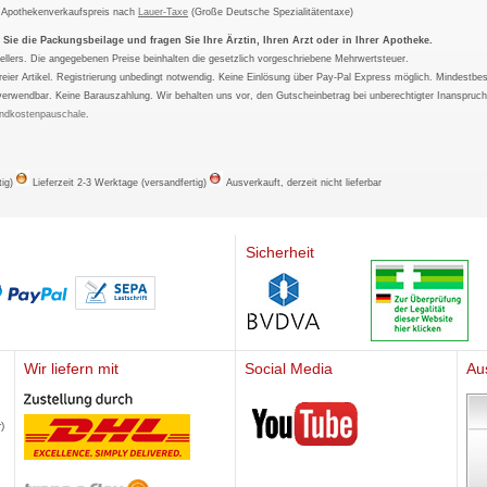
m Apothekenverkaufspreis nach
Lauer-Taxe
(Große Deutsche Spezialitätentaxe)
ie die Packungsbeilage und fragen Sie Ihre Ärztin, Ihren Arzt oder in Ihrer Apotheke.
ellers. Die angegebenen Preise beinhalten die gesetzlich vorgeschriebene Mehrwertsteuer.
tfreier Artikel. Registrierung unbedingt notwendig. Keine Einlösung über Pay-Pal Express möglich. Mindestbes
verwendbar. Keine Barauszahlung. Wir behalten uns vor, den Gutscheinbetrag bei unberechtigter Inanspruc
ndkostenpauschale
.
tig)
Lieferzeit 2-3 Werktage (versandfertig)
Ausverkauft, derzeit nicht lieferbar
Sicherheit
Wir liefern mit
Social Media
Au
Mediherz
)