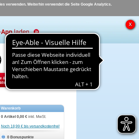
kies verwenden. Weiterhin verwendet die Seite Google Analytics.
Hilfe
Kontakt
e &
Diabetes
Tier
ätsbedarf
Warenkorb
0 Artikel
0,00 €
inkl. MwSt.
Noch 18,99 € bis versandkostenfrei!
0 Bonuspunkte