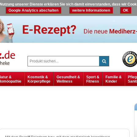
r Nutzung unserer Dienste erklären Sie sich damit einverstanden, dass wir Coo
Google Analytics abschalten
weitere Informationen
OK
Natur &
Kosmetik &
Gesundheit &
Sport &
Familie &
Pfleg
Homöopathie
Körperpflege
Wellness
Fitness
Kinder
Sanit