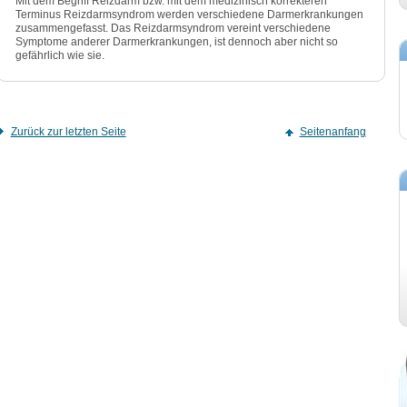
Mit dem Begriff Reizdarm bzw. mit dem medizinisch korrekteren
Terminus Reizdarmsyndrom werden verschiedene Darmerkrankungen
zusammengefasst. Das Reizdarmsyndrom vereint verschiedene
Symptome anderer Darmerkrankungen, ist dennoch aber nicht so
gefährlich wie sie.
Zurück zur letzten Seite
Seitenanfang