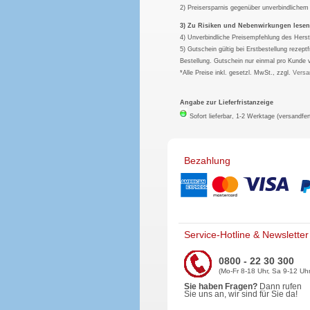
2) Preisersparnis gegenüber unverbindliche
3) Zu Risiken und Nebenwirkungen lesen S
4) Unverbindliche Preisempfehlung des Herst
5) Gutschein gültig bei Erstbestellung rezep
Bestellung. Gutschein nur einmal pro Kunde 
*Alle Preise inkl. gesetzl. MwSt., zzgl.
Versa
Angabe zur Lieferfristanzeige
Sofort lieferbar, 1-2 Werktage (versandfer
Bezahlung
Service-Hotline & Newsletter
0800 - 22 30 300
(Mo-Fr 8-18 Uhr, Sa 9-12 Uhr
Sie haben Fragen?
Dann rufen
Sie uns an, wir sind für Sie da!