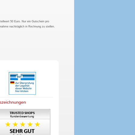
tellwert 50 Euro. Nur ein Gutschein pro
hnahme nachträglich in Rechnung zu stellen.
szeichnungen