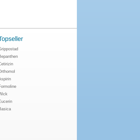
Topseller
Grippostad
Bepanthen
Cetirizin
Orthomol
Aspirin
Formoline
Wick
Eucerin
Basica