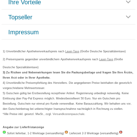
Ihre Vorteile
Rücksendemöglichkeit
Häufig gestellte Fragen
Reklamationsformular
Impressum
Topseller
Rezeptlieferung
Paketlieferstatus
Datenschutz
Bonusprogramm
Lieferung und Bezahlung
Widerrufsbelehrung
Impressum
Grippostad
Gutschein und Rabatte
Versandkosten
AGB
Bepanthen
Kundenbewertung
Passwort vergessen
Barrierefreiheitserklärung
Cetirizin
Bestellung Post & Fax
Bestellschein ausfüllen
1) Unverbindlicher Apothekenverkaufspreis nach
Cookie-Einstellungen
Lauer-Taxe
(Große Deutsche Spezialitätentaxe)
Orthomol
Deutscher Service Preis
Newsletteranmeldung
2) Preisersparnis gegenüber unverbindlichem Apothekenverkaufspreis nach
Vertrag widerrufen
Lauer-Taxe
(Große
Aspirin
Deutsche Spezialitätentaxe)
Formoline
3) Zu Risiken und Nebenwirkungen lesen Sie die Packungsbeilage und fragen Sie Ihre Ärztin,
Ihren Arzt oder in Ihrer Apotheke.
Wick
4) Unverbindliche Preisempfehlung des Herstellers. Die angegebenen Preise beinhalten die gesetzlich
Eucerin
vorgeschriebene Mehrwertsteuer.
5) Gutschein gültig bei Erstbestellung rezeptfreier Artikel. Registrierung unbedingt notwendig. Keine
Basica
Einlösung über Pay-Pal Express möglich. Mindestbestellwert 50 Euro. Nur ein Gutschein pro
Bestellung. Gutschein nur einmal pro Kunde verwendbar. Keine Barauszahlung. Wir behalten uns vor,
den Gutscheinbetrag bei unberechtigter Inanspruchnahme nachträglich in Rechnung zu stellen.
*Alle Preise inkl. gesetzl. MwSt., zzgl.
Versandkostenpauschale
.
Angabe zur Lieferfristanzeige
Sofort lieferbar, 1-2 Werktage (versandfertig)
Lieferzeit 2-3 Werktage (versandfertig)