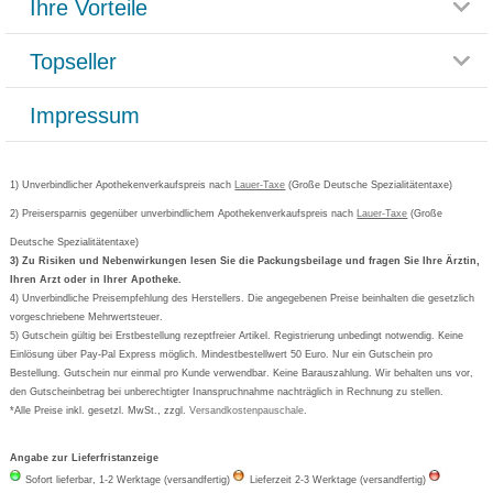
Ihre Vorteile
Rücksendemöglichkeit
Häufig gestellte Fragen
Reklamationsformular
Impressum
Topseller
Rezeptlieferung
Paketlieferstatus
Datenschutz
Bonusprogramm
Lieferung und Bezahlung
Widerrufsbelehrung
Impressum
Grippostad
Gutschein und Rabatte
Versandkosten
AGB
Bepanthen
Kundenbewertung
Passwort vergessen
Barrierefreiheitserklärung
Cetirizin
Bestellung Post & Fax
Bestellschein ausfüllen
1) Unverbindlicher Apothekenverkaufspreis nach
Cookie-Einstellungen
Lauer-Taxe
(Große Deutsche Spezialitätentaxe)
Orthomol
Deutscher Service Preis
Newsletteranmeldung
2) Preisersparnis gegenüber unverbindlichem Apothekenverkaufspreis nach
Vertrag widerrufen
Lauer-Taxe
(Große
Aspirin
Deutsche Spezialitätentaxe)
Formoline
3) Zu Risiken und Nebenwirkungen lesen Sie die Packungsbeilage und fragen Sie Ihre Ärztin,
Ihren Arzt oder in Ihrer Apotheke.
Wick
4) Unverbindliche Preisempfehlung des Herstellers. Die angegebenen Preise beinhalten die gesetzlich
Eucerin
vorgeschriebene Mehrwertsteuer.
5) Gutschein gültig bei Erstbestellung rezeptfreier Artikel. Registrierung unbedingt notwendig. Keine
Basica
Einlösung über Pay-Pal Express möglich. Mindestbestellwert 50 Euro. Nur ein Gutschein pro
Bestellung. Gutschein nur einmal pro Kunde verwendbar. Keine Barauszahlung. Wir behalten uns vor,
den Gutscheinbetrag bei unberechtigter Inanspruchnahme nachträglich in Rechnung zu stellen.
*Alle Preise inkl. gesetzl. MwSt., zzgl.
Versandkostenpauschale
.
Angabe zur Lieferfristanzeige
Sofort lieferbar, 1-2 Werktage (versandfertig)
Lieferzeit 2-3 Werktage (versandfertig)