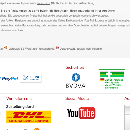
m Apothekenverkaufspreis nach
Lauer-Taxe
(Große Deutsche Spezialitätentaxe)
ie die Packungsbeilage und fragen Sie Ihre Ärztin, Ihren Arzt oder in Ihrer Apotheke.
ellers. Die angegebenen Preise beinhalten die gesetzlich vorgeschriebene Mehrwertsteuer.
tfreier Artikel. Registrierung unbedingt notwendig. Keine Einlösung über Pay-Pal Express möglich. Mindestbes
verwendbar. Keine Barauszahlung. Wir behalten uns vor, den Gutscheinbetrag bei unberechtigter Inanspruc
ndkostenpauschale
.
tig)
Lieferzeit 2-3 Werktage (versandfertig)
Ausverkauft, derzeit nicht lieferbar
Sicherheit
Wir liefern mit
Social Media
Au
Mediherz
)