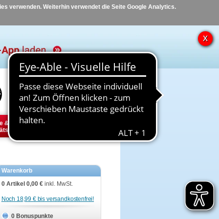
kies verwenden. Weiterhin verwendet die Seite Google Analytics.
Hilfe
Kontakt
e &
Diabetes
Tier
ätsbedarf
Warenkorb
0 Artikel
0,00 €
inkl. MwSt.
Noch 18,99 € bis versandkostenfrei!
0 Bonuspunkte