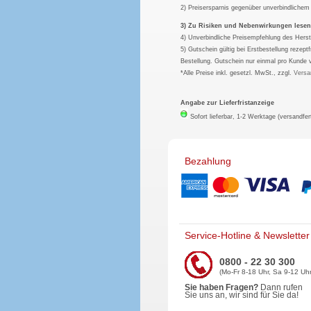
2) Preisersparnis gegenüber unverbindliche
3) Zu Risiken und Nebenwirkungen lesen S
4) Unverbindliche Preisempfehlung des Herst
5) Gutschein gültig bei Erstbestellung rezep
Bestellung. Gutschein nur einmal pro Kunde 
*Alle Preise inkl. gesetzl. MwSt., zzgl.
Versa
Angabe zur Lieferfristanzeige
Sofort lieferbar, 1-2 Werktage (versandfer
Bezahlung
Service-Hotline & Newsletter
0800 - 22 30 300
(Mo-Fr 8-18 Uhr, Sa 9-12 Uhr
Sie haben Fragen?
Dann rufen
Sie uns an, wir sind für Sie da!