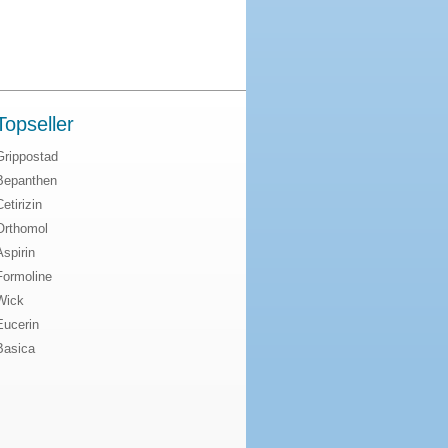
Topseller
Grippostad
Bepanthen
Cetirizin
Orthomol
Aspirin
Formoline
Wick
Eucerin
Basica