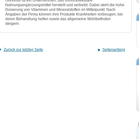
Orthomol ist ein Unternehmen, das orthomolekulare
Nahrungsergänzungsmittel herstellt und vertreibt. Dabei steht die hohe
Dosierung von Vitaminen und Mineralstoffen im Mittelpunkt. Nach
Angaben der Firma können ihre Produkte Krankheiten vorbeugen, bei
deren Behandlung helfen sowie das allgemeine Wohlbefinden
steigern.
Zurück zur letzten Seite
Seitenanfang