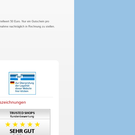
tellwert 50 Euro. Nur ein Gutschein pro
hnahme nachträglich in Rechnung zu stellen.
szeichnungen