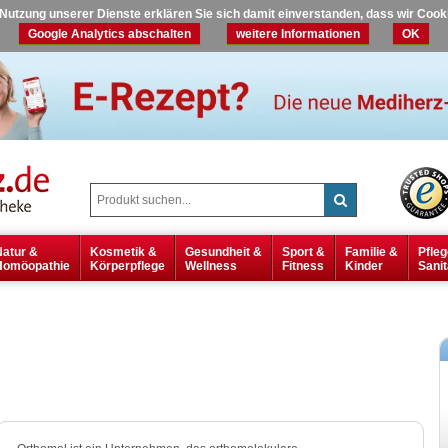
r Nutzung unserer Dienste erklären Sie sich damit einverstanden, dass wir Coo
Google Analytics abschalten
weitere Informationen
OK
Natur &
Kosmetik &
Gesundheit &
Sport &
Familie &
Pfleg
Homöopathie
Körperpflege
Wellness
Fitness
Kinder
Sanit