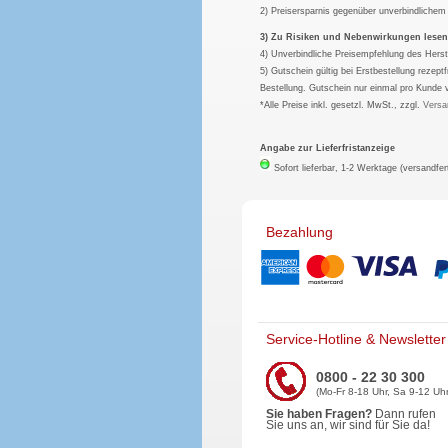
2) Preisersparnis gegenüber unverbindliche
3) Zu Risiken und Nebenwirkungen lesen S
4) Unverbindliche Preisempfehlung des Herst
5) Gutschein gültig bei Erstbestellung rezep
Bestellung. Gutschein nur einmal pro Kunde 
*Alle Preise inkl. gesetzl. MwSt., zzgl.
Versa
Angabe zur Lieferfristanzeige
Sofort lieferbar, 1-2 Werktage (versandfer
Bezahlung
Service-Hotline & Newsletter
0800 - 22 30 300
(Mo-Fr 8-18 Uhr, Sa 9-12 Uhr
Sie haben Fragen?
Dann rufen
Sie uns an, wir sind für Sie da!