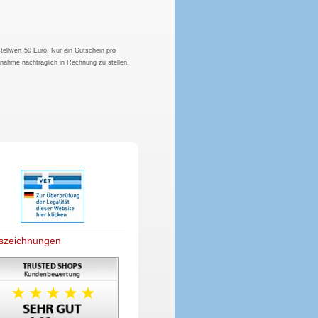
tellwert 50 Euro. Nur ein Gutschein pro
hnahme nachträglich in Rechnung zu stellen.
szeichnungen