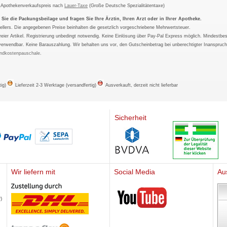
m Apothekenverkaufspreis nach
Lauer-Taxe
(Große Deutsche Spezialitätentaxe)
ie die Packungsbeilage und fragen Sie Ihre Ärztin, Ihren Arzt oder in Ihrer Apotheke.
ellers. Die angegebenen Preise beinhalten die gesetzlich vorgeschriebene Mehrwertsteuer.
tfreier Artikel. Registrierung unbedingt notwendig. Keine Einlösung über Pay-Pal Express möglich. Mindestbes
verwendbar. Keine Barauszahlung. Wir behalten uns vor, den Gutscheinbetrag bei unberechtigter Inanspruc
ndkostenpauschale
.
tig)
Lieferzeit 2-3 Werktage (versandfertig)
Ausverkauft, derzeit nicht lieferbar
Sicherheit
Wir liefern mit
Social Media
Au
Mediherz
)