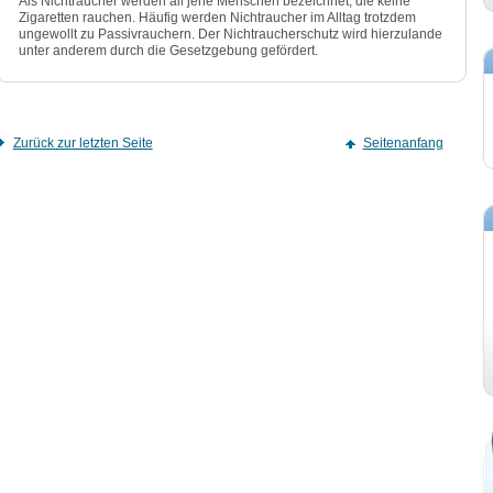
Als Nichtraucher werden all jene Menschen bezeichnet, die keine
Zigaretten rauchen. Häufig werden Nichtraucher im Alltag trotzdem
ungewollt zu Passivrauchern. Der Nichtraucherschutz wird hierzulande
unter anderem durch die Gesetzgebung gefördert.
Zurück zur letzten Seite
Seitenanfang