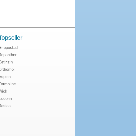
Topseller
Grippostad
Bepanthen
Cetirizin
Orthomol
Aspirin
Formoline
Wick
Eucerin
Basica