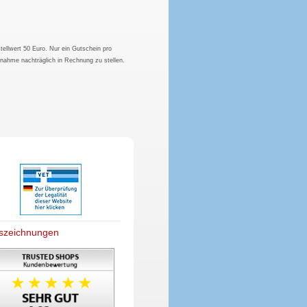
tellwert 50 Euro. Nur ein Gutschein pro
hnahme nachträglich in Rechnung zu stellen.
szeichnungen