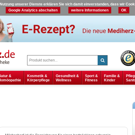
r Nutzung unserer Dienste erklären Sie sich damit einverstanden, dass wir Coo
Google Analytics abschalten
weitere Informationen
OK
Natur &
Kosmetik &
Gesundheit &
Sport &
Familie &
Pfleg
Homöopathie
Körperpflege
Wellness
Fitness
Kinder
Sanit