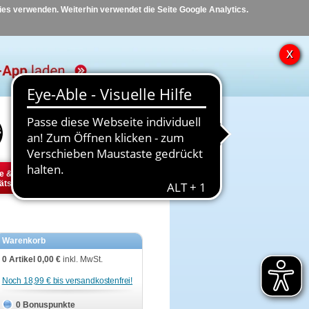
kies verwenden. Weiterhin verwendet die Seite Google Analytics.
Hilfe
Kontakt
e &
Diabetes
Tier
ätsbedarf
Warenkorb
0 Artikel
0,00 €
inkl. MwSt.
Noch 18,99 € bis versandkostenfrei!
0 Bonuspunkte