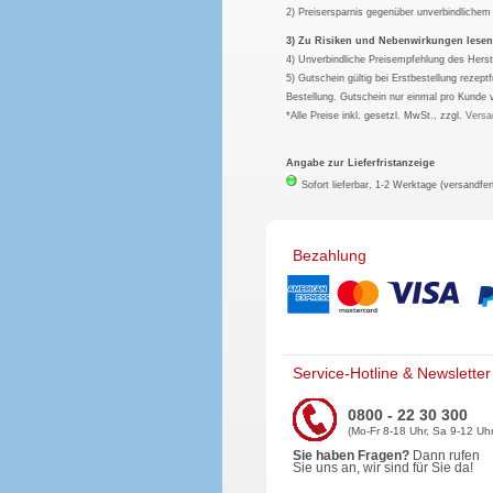
2) Preisersparnis gegenüber unverbindliche
3) Zu Risiken und Nebenwirkungen lesen S
4) Unverbindliche Preisempfehlung des Herst
5) Gutschein gültig bei Erstbestellung rezep
Bestellung. Gutschein nur einmal pro Kunde 
*Alle Preise inkl. gesetzl. MwSt., zzgl.
Versa
Angabe zur Lieferfristanzeige
Sofort lieferbar, 1-2 Werktage (versandfer
Bezahlung
Service-Hotline & Newsletter
0800 - 22 30 300
(Mo-Fr 8-18 Uhr, Sa 9-12 Uhr
Sie haben Fragen?
Dann rufen
Sie uns an, wir sind für Sie da!