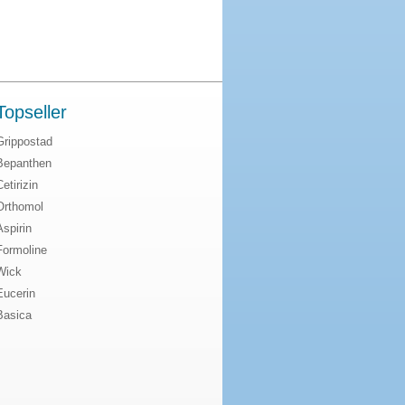
Topseller
Grippostad
Bepanthen
Cetirizin
Orthomol
Aspirin
Formoline
Wick
Eucerin
Basica