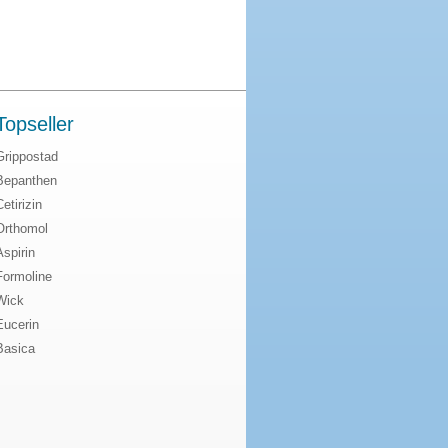
Topseller
Grippostad
Bepanthen
Cetirizin
Orthomol
Aspirin
Formoline
Wick
Eucerin
Basica