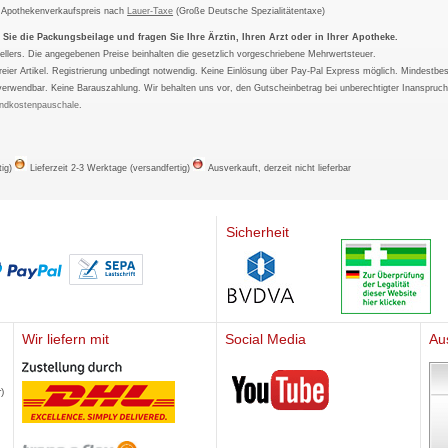
m Apothekenverkaufspreis nach
Lauer-Taxe
(Große Deutsche Spezialitätentaxe)
ie die Packungsbeilage und fragen Sie Ihre Ärztin, Ihren Arzt oder in Ihrer Apotheke.
ellers. Die angegebenen Preise beinhalten die gesetzlich vorgeschriebene Mehrwertsteuer.
tfreier Artikel. Registrierung unbedingt notwendig. Keine Einlösung über Pay-Pal Express möglich. Mindestbes
verwendbar. Keine Barauszahlung. Wir behalten uns vor, den Gutscheinbetrag bei unberechtigter Inanspruc
ndkostenpauschale
.
tig)
Lieferzeit 2-3 Werktage (versandfertig)
Ausverkauft, derzeit nicht lieferbar
Sicherheit
Wir liefern mit
Social Media
Au
Mediherz
)