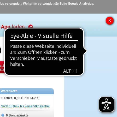
kies verwenden. Weiterhin verwendet die Seite Google Analytics.
Hilfe
Kontakt
e &
Diabetes
Tier
ätsbedarf
Warenkorb
0 Artikel
0,00 €
inkl. MwSt.
Noch 18,99 € bis versandkostenfrei!
0 Bonuspunkte