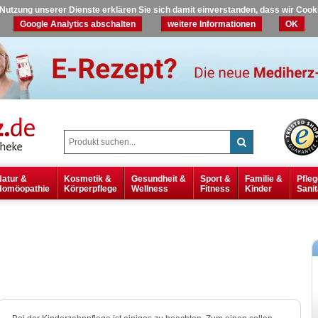
r Nutzung unserer Dienste erklären Sie sich damit einverstanden, dass wir Coo
Google Analytics abschalten
weitere Informationen
OK
Natur &
Kosmetik &
Gesundheit &
Sport &
Familie &
Pfleg
Homöopathie
Körperpflege
Wellness
Fitness
Kinder
Sanit