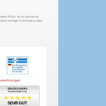
tellwert 50 Euro. Nur ein Gutschein pro
hnahme nachträglich in Rechnung zu stellen.
szeichnungen