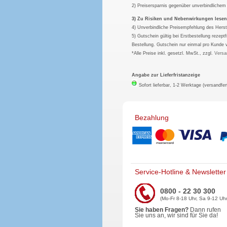
2) Preisersparnis gegenüber unverbindliche
3) Zu Risiken und Nebenwirkungen lesen S
4) Unverbindliche Preisempfehlung des Herst
5) Gutschein gültig bei Erstbestellung rezep
Bestellung. Gutschein nur einmal pro Kunde 
*Alle Preise inkl. gesetzl. MwSt., zzgl.
Versa
Angabe zur Lieferfristanzeige
Sofort lieferbar, 1-2 Werktage (versandfer
Bezahlung
Service-Hotline & Newsletter
0800 - 22 30 300
(Mo-Fr 8-18 Uhr, Sa 9-12 Uhr
Sie haben Fragen?
Dann rufen
Sie uns an, wir sind für Sie da!