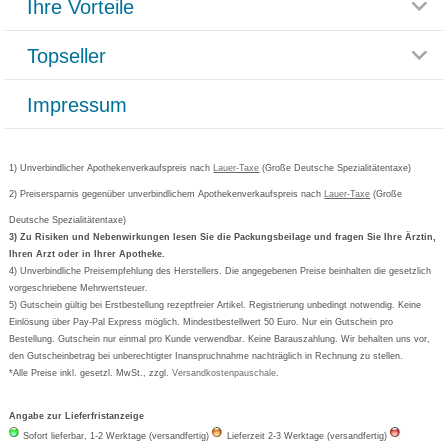
Ihre Vorteile
Rücksendemöglichkeit
Häufig gestellte Fragen
Reklamationsformular
Impressum
Topseller
Rezeptlieferung
Paketlieferstatus
Datenschutz
Bonusprogramm
Lieferung und Bezahlung
Widerrufsbelehrung
Impressum
Grippostad
Gutschein und Rabatte
Versandkosten
AGB
Bepanthen
Kundenbewertung
Passwort vergessen
Barrierefreiheitserklärung
Cetirizin
Bestellung Post & Fax
Bestellschein ausfüllen
1) Unverbindlicher Apothekenverkaufspreis nach
Cookie-Einstellungen
Lauer-Taxe
(Große Deutsche Spezialitätentaxe)
Orthomol
Deutscher Service Preis
Newsletteranmeldung
2) Preisersparnis gegenüber unverbindlichem Apothekenverkaufspreis nach
Vertrag widerrufen
Lauer-Taxe
(Große
Aspirin
Deutsche Spezialitätentaxe)
Formoline
3) Zu Risiken und Nebenwirkungen lesen Sie die Packungsbeilage und fragen Sie Ihre Ärztin,
Ihren Arzt oder in Ihrer Apotheke.
Wick
4) Unverbindliche Preisempfehlung des Herstellers. Die angegebenen Preise beinhalten die gesetzlich
Eucerin
vorgeschriebene Mehrwertsteuer.
5) Gutschein gültig bei Erstbestellung rezeptfreier Artikel. Registrierung unbedingt notwendig. Keine
Basica
Einlösung über Pay-Pal Express möglich. Mindestbestellwert 50 Euro. Nur ein Gutschein pro
Bestellung. Gutschein nur einmal pro Kunde verwendbar. Keine Barauszahlung. Wir behalten uns vor,
den Gutscheinbetrag bei unberechtigter Inanspruchnahme nachträglich in Rechnung zu stellen.
*Alle Preise inkl. gesetzl. MwSt., zzgl.
Versandkostenpauschale
.
Angabe zur Lieferfristanzeige
Sofort lieferbar, 1-2 Werktage (versandfertig)
Lieferzeit 2-3 Werktage (versandfertig)