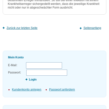
bestimmten Erreger immunisiert. So soll bei einer Infektion mit einem
Krankheitserreger sichergestellt werden, dass die jeweilige Krankheit
nicht oder nur in abgeschwächter Form ausbricht.
Zurück zur letzten Seite
Seitenanfang
Mein Konto
E-Mail:
Passwort:
Login
Kundenkonto anlegen
Passwort anfordern