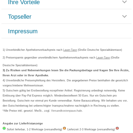
Ihre Vorteile
Rücksendemöglichkeit
Häufig gestellte Fragen
Reklamationsformular
Impressum
Topseller
Rezeptlieferung
Paketlieferstatus
Datenschutz
Bonusprogramm
Lieferung und Bezahlung
Widerrufsbelehrung
Impressum
Grippostad
Gutschein und Rabatte
Versandkosten
AGB
Bepanthen
Kundenbewertung
Passwort vergessen
Barrierefreiheitserklärung
Cetirizin
Bestellung Post & Fax
Bestellschein ausfüllen
1) Unverbindlicher Apothekenverkaufspreis nach
Cookie-Einstellungen
Lauer-Taxe
(Große Deutsche Spezialitätentaxe)
Orthomol
Deutscher Service Preis
Newsletteranmeldung
2) Preisersparnis gegenüber unverbindlichem Apothekenverkaufspreis nach
Vertrag widerrufen
Lauer-Taxe
(Große
Aspirin
Deutsche Spezialitätentaxe)
Formoline
3) Zu Risiken und Nebenwirkungen lesen Sie die Packungsbeilage und fragen Sie Ihre Ärztin,
Ihren Arzt oder in Ihrer Apotheke.
Wick
4) Unverbindliche Preisempfehlung des Herstellers. Die angegebenen Preise beinhalten die gesetzlich
Eucerin
vorgeschriebene Mehrwertsteuer.
5) Gutschein gültig bei Erstbestellung rezeptfreier Artikel. Registrierung unbedingt notwendig. Keine
Basica
Einlösung über Pay-Pal Express möglich. Mindestbestellwert 50 Euro. Nur ein Gutschein pro
Bestellung. Gutschein nur einmal pro Kunde verwendbar. Keine Barauszahlung. Wir behalten uns vor,
den Gutscheinbetrag bei unberechtigter Inanspruchnahme nachträglich in Rechnung zu stellen.
*Alle Preise inkl. gesetzl. MwSt., zzgl.
Versandkostenpauschale
.
Angabe zur Lieferfristanzeige
Sofort lieferbar, 1-2 Werktage (versandfertig)
Lieferzeit 2-3 Werktage (versandfertig)