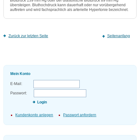
Blutdruck 139 mm Hg oder der diastolische Blutdruck 89 mm Hg
übersteigen. Bluthochdruck kann dauerhaft oder nur vorübergehend
auftreten und wird fachsprachlich als arterielle Hypertonie bezeichnet.
Zurück zur letzten Seite
Seitenanfang
Mein Konto
E-Mail:
Passwort:
Login
Kundenkonto anlegen
Passwort anfordern