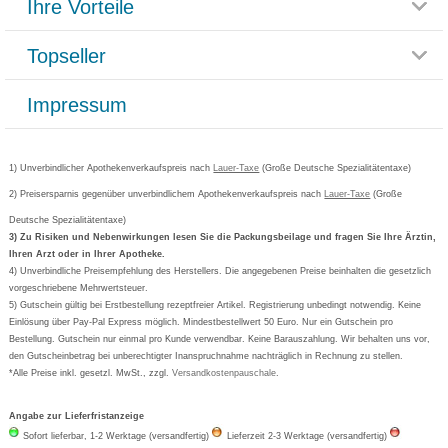
Ihre Vorteile
Rücksendemöglichkeit
Häufig gestellte Fragen
Reklamationsformular
Impressum
Topseller
Rezeptlieferung
Paketlieferstatus
Datenschutz
Bonusprogramm
Lieferung und Bezahlung
Widerrufsbelehrung
Impressum
Grippostad
Gutschein und Rabatte
Versandkosten
AGB
Bepanthen
Kundenbewertung
Passwort vergessen
Barrierefreiheitserklärung
Cetirizin
Bestellung Post & Fax
Bestellschein ausfüllen
1) Unverbindlicher Apothekenverkaufspreis nach
Cookie-Einstellungen
Lauer-Taxe
(Große Deutsche Spezialitätentaxe)
Orthomol
Deutscher Service Preis
Newsletteranmeldung
2) Preisersparnis gegenüber unverbindlichem Apothekenverkaufspreis nach
Vertrag widerrufen
Lauer-Taxe
(Große
Aspirin
Deutsche Spezialitätentaxe)
Formoline
3) Zu Risiken und Nebenwirkungen lesen Sie die Packungsbeilage und fragen Sie Ihre Ärztin,
Ihren Arzt oder in Ihrer Apotheke.
Wick
4) Unverbindliche Preisempfehlung des Herstellers. Die angegebenen Preise beinhalten die gesetzlich
Eucerin
vorgeschriebene Mehrwertsteuer.
5) Gutschein gültig bei Erstbestellung rezeptfreier Artikel. Registrierung unbedingt notwendig. Keine
Basica
Einlösung über Pay-Pal Express möglich. Mindestbestellwert 50 Euro. Nur ein Gutschein pro
Bestellung. Gutschein nur einmal pro Kunde verwendbar. Keine Barauszahlung. Wir behalten uns vor,
den Gutscheinbetrag bei unberechtigter Inanspruchnahme nachträglich in Rechnung zu stellen.
*Alle Preise inkl. gesetzl. MwSt., zzgl.
Versandkostenpauschale
.
Angabe zur Lieferfristanzeige
Sofort lieferbar, 1-2 Werktage (versandfertig)
Lieferzeit 2-3 Werktage (versandfertig)