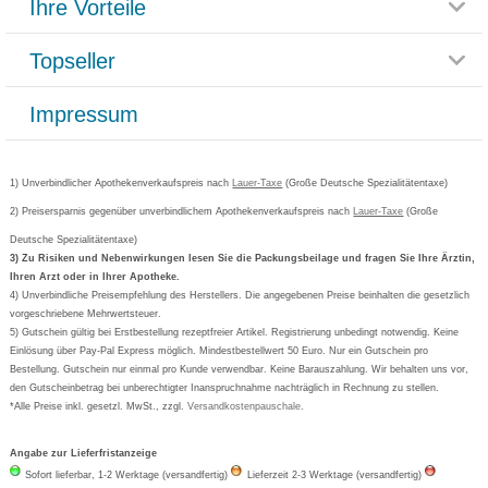
Ihre Vorteile
Rücksendemöglichkeit
Häufig gestellte Fragen
Reklamationsformular
Impressum
Topseller
Rezeptlieferung
Paketlieferstatus
Datenschutz
Bonusprogramm
Lieferung und Bezahlung
Widerrufsbelehrung
Impressum
Grippostad
Gutschein und Rabatte
Versandkosten
AGB
Bepanthen
Kundenbewertung
Passwort vergessen
Barrierefreiheitserklärung
Cetirizin
Bestellung Post & Fax
Bestellschein ausfüllen
1) Unverbindlicher Apothekenverkaufspreis nach
Cookie-Einstellungen
Lauer-Taxe
(Große Deutsche Spezialitätentaxe)
Orthomol
Deutscher Service Preis
Newsletteranmeldung
2) Preisersparnis gegenüber unverbindlichem Apothekenverkaufspreis nach
Vertrag widerrufen
Lauer-Taxe
(Große
Aspirin
Deutsche Spezialitätentaxe)
Formoline
3) Zu Risiken und Nebenwirkungen lesen Sie die Packungsbeilage und fragen Sie Ihre Ärztin,
Ihren Arzt oder in Ihrer Apotheke.
Wick
4) Unverbindliche Preisempfehlung des Herstellers. Die angegebenen Preise beinhalten die gesetzlich
Eucerin
vorgeschriebene Mehrwertsteuer.
5) Gutschein gültig bei Erstbestellung rezeptfreier Artikel. Registrierung unbedingt notwendig. Keine
Basica
Einlösung über Pay-Pal Express möglich. Mindestbestellwert 50 Euro. Nur ein Gutschein pro
Bestellung. Gutschein nur einmal pro Kunde verwendbar. Keine Barauszahlung. Wir behalten uns vor,
den Gutscheinbetrag bei unberechtigter Inanspruchnahme nachträglich in Rechnung zu stellen.
*Alle Preise inkl. gesetzl. MwSt., zzgl.
Versandkostenpauschale
.
Angabe zur Lieferfristanzeige
Sofort lieferbar, 1-2 Werktage (versandfertig)
Lieferzeit 2-3 Werktage (versandfertig)