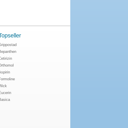
Topseller
Grippostad
Bepanthen
Cetirizin
Orthomol
Aspirin
Formoline
Wick
Eucerin
Basica