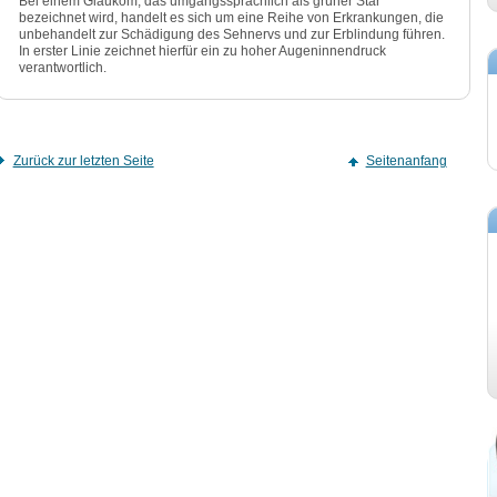
Bei einem Glaukom, das umgangssprachlich als grüner Star
bezeichnet wird, handelt es sich um eine Reihe von Erkrankungen, die
unbehandelt zur Schädigung des Sehnervs und zur Erblindung führen.
In erster Linie zeichnet hierfür ein zu hoher Augeninnendruck
verantwortlich.
Zurück zur letzten Seite
Seitenanfang