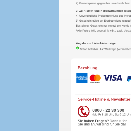
2) Preisersparnis gegenüber unverbindliche
3) Zu Risiken und Nebenwirkungen lesen S
4) Unverbindliche Preisempfehlung des Herst
5) Gutschein gültig bei Erstbestellung rezep
Bestellung. Gutschein nur einmal pro Kunde 
*Alle Preise inkl. gesetzl. MwSt., zzgl.
Versa
Angabe zur Lieferfristanzeige
Sofort lieferbar, 1-2 Werktage (versandfer
Bezahlung
Service-Hotline & Newsletter
0800 - 22 30 300
(Mo-Fr 8-18 Uhr, Sa 9-12 Uhr
Sie haben Fragen?
Dann rufen
Sie uns an, wir sind für Sie da!