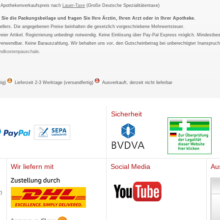
m Apothekenverkaufspreis nach
Lauer-Taxe
(Große Deutsche Spezialitätentaxe)
ie die Packungsbeilage und fragen Sie Ihre Ärztin, Ihren Arzt oder in Ihrer Apotheke.
ellers. Die angegebenen Preise beinhalten die gesetzlich vorgeschriebene Mehrwertsteuer.
tfreier Artikel. Registrierung unbedingt notwendig. Keine Einlösung über Pay-Pal Express möglich. Mindestbes
verwendbar. Keine Barauszahlung. Wir behalten uns vor, den Gutscheinbetrag bei unberechtigter Inanspruc
ndkostenpauschale
.
tig)
Lieferzeit 2-3 Werktage (versandfertig)
Ausverkauft, derzeit nicht lieferbar
Sicherheit
Wir liefern mit
Social Media
Au
Mediherz
)