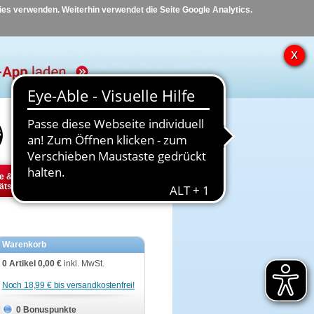
kies verwenden. Weiterhin verwendet die Seite Google Analytics.
Hilfe
Kontakt
e &
Diabetes
Tier
ätsbedarf
Warenkorb
0 Artikel
0,00 €
inkl. MwSt.
Noch 18,99 € bis versandkostenfrei!
0 Bonuspunkte