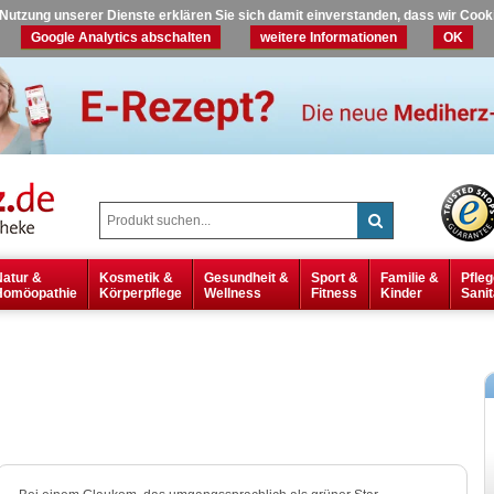
r Nutzung unserer Dienste erklären Sie sich damit einverstanden, dass wir Coo
Google Analytics abschalten
weitere Informationen
OK
Natur &
Kosmetik &
Gesundheit &
Sport &
Familie &
Pfleg
Homöopathie
Körperpflege
Wellness
Fitness
Kinder
Sanit