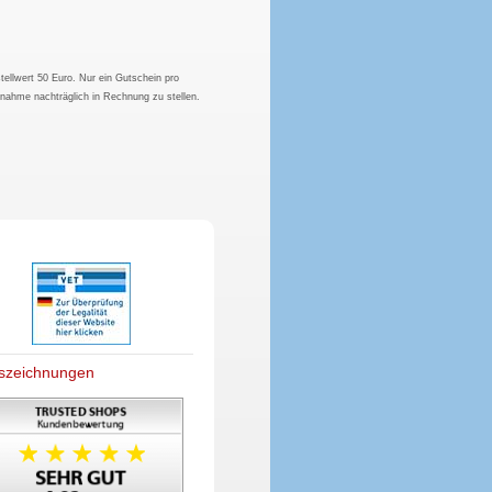
tellwert 50 Euro. Nur ein Gutschein pro
hnahme nachträglich in Rechnung zu stellen.
szeichnungen