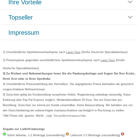
Ihre Vorteile
Rücksendemöglichkeit
Häufig gestellte Fragen
Reklamationsformular
Impressum
Topseller
Rezeptlieferung
Paketlieferstatus
Datenschutz
Bonusprogramm
Lieferung und Bezahlung
Widerrufsbelehrung
Impressum
Grippostad
Gutschein und Rabatte
Versandkosten
AGB
Bepanthen
Kundenbewertung
Passwort vergessen
Barrierefreiheitserklärung
Cetirizin
Bestellung Post & Fax
Bestellschein ausfüllen
1) Unverbindlicher Apothekenverkaufspreis nach
Cookie-Einstellungen
Lauer-Taxe
(Große Deutsche Spezialitätentaxe)
Orthomol
Deutscher Service Preis
Newsletteranmeldung
2) Preisersparnis gegenüber unverbindlichem Apothekenverkaufspreis nach
Vertrag widerrufen
Lauer-Taxe
(Große
Aspirin
Deutsche Spezialitätentaxe)
Formoline
3) Zu Risiken und Nebenwirkungen lesen Sie die Packungsbeilage und fragen Sie Ihre Ärztin,
Ihren Arzt oder in Ihrer Apotheke.
Wick
4) Unverbindliche Preisempfehlung des Herstellers. Die angegebenen Preise beinhalten die gesetzlich
Eucerin
vorgeschriebene Mehrwertsteuer.
5) Gutschein gültig bei Erstbestellung rezeptfreier Artikel. Registrierung unbedingt notwendig. Keine
Basica
Einlösung über Pay-Pal Express möglich. Mindestbestellwert 50 Euro. Nur ein Gutschein pro
Bestellung. Gutschein nur einmal pro Kunde verwendbar. Keine Barauszahlung. Wir behalten uns vor,
den Gutscheinbetrag bei unberechtigter Inanspruchnahme nachträglich in Rechnung zu stellen.
*Alle Preise inkl. gesetzl. MwSt., zzgl.
Versandkostenpauschale
.
Angabe zur Lieferfristanzeige
Sofort lieferbar, 1-2 Werktage (versandfertig)
Lieferzeit 2-3 Werktage (versandfertig)