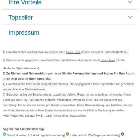
Ihre Vorteile
Rücksendemöglichkeit
Häufig gestellte Fragen
Reklamationsformular
Impressum
Topseller
Rezeptlieferung
Paketlieferstatus
Datenschutz
Bonusprogramm
Lieferung und Bezahlung
Widerrufsbelehrung
Impressum
Grippostad
Gutschein und Rabatte
Versandkosten
AGB
Bepanthen
Kundenbewertung
Passwort vergessen
Barrierefreiheitserklärung
Cetirizin
Bestellung Post & Fax
Bestellschein ausfüllen
1) Unverbindlicher Apothekenverkaufspreis nach
Cookie-Einstellungen
Lauer-Taxe
(Große Deutsche Spezialitätentaxe)
Orthomol
Deutscher Service Preis
Newsletteranmeldung
2) Preisersparnis gegenüber unverbindlichem Apothekenverkaufspreis nach
Vertrag widerrufen
Lauer-Taxe
(Große
Aspirin
Deutsche Spezialitätentaxe)
Formoline
3) Zu Risiken und Nebenwirkungen lesen Sie die Packungsbeilage und fragen Sie Ihre Ärztin,
Ihren Arzt oder in Ihrer Apotheke.
Wick
4) Unverbindliche Preisempfehlung des Herstellers. Die angegebenen Preise beinhalten die gesetzlich
Eucerin
vorgeschriebene Mehrwertsteuer.
5) Gutschein gültig bei Erstbestellung rezeptfreier Artikel. Registrierung unbedingt notwendig. Keine
Basica
Einlösung über Pay-Pal Express möglich. Mindestbestellwert 50 Euro. Nur ein Gutschein pro
Bestellung. Gutschein nur einmal pro Kunde verwendbar. Keine Barauszahlung. Wir behalten uns vor,
den Gutscheinbetrag bei unberechtigter Inanspruchnahme nachträglich in Rechnung zu stellen.
*Alle Preise inkl. gesetzl. MwSt., zzgl.
Versandkostenpauschale
.
Angabe zur Lieferfristanzeige
Sofort lieferbar, 1-2 Werktage (versandfertig)
Lieferzeit 2-3 Werktage (versandfertig)