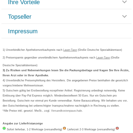
Ihre Vorteile
Rücksendemöglichkeit
Häufig gestellte Fragen
Reklamationsformular
Impressum
Topseller
Rezeptlieferung
Paketlieferstatus
Datenschutz
Bonusprogramm
Lieferung und Bezahlung
Widerrufsbelehrung
Impressum
Grippostad
Gutschein und Rabatte
Versandkosten
AGB
Bepanthen
Kundenbewertung
Passwort vergessen
Barrierefreiheitserklärung
Cetirizin
Bestellung Post & Fax
Bestellschein ausfüllen
1) Unverbindlicher Apothekenverkaufspreis nach
Cookie-Einstellungen
Lauer-Taxe
(Große Deutsche Spezialitätentaxe)
Orthomol
Deutscher Service Preis
Newsletteranmeldung
2) Preisersparnis gegenüber unverbindlichem Apothekenverkaufspreis nach
Vertrag widerrufen
Lauer-Taxe
(Große
Aspirin
Deutsche Spezialitätentaxe)
Formoline
3) Zu Risiken und Nebenwirkungen lesen Sie die Packungsbeilage und fragen Sie Ihre Ärztin,
Ihren Arzt oder in Ihrer Apotheke.
Wick
4) Unverbindliche Preisempfehlung des Herstellers. Die angegebenen Preise beinhalten die gesetzlich
Eucerin
vorgeschriebene Mehrwertsteuer.
5) Gutschein gültig bei Erstbestellung rezeptfreier Artikel. Registrierung unbedingt notwendig. Keine
Basica
Einlösung über Pay-Pal Express möglich. Mindestbestellwert 50 Euro. Nur ein Gutschein pro
Bestellung. Gutschein nur einmal pro Kunde verwendbar. Keine Barauszahlung. Wir behalten uns vor,
den Gutscheinbetrag bei unberechtigter Inanspruchnahme nachträglich in Rechnung zu stellen.
*Alle Preise inkl. gesetzl. MwSt., zzgl.
Versandkostenpauschale
.
Angabe zur Lieferfristanzeige
Sofort lieferbar, 1-2 Werktage (versandfertig)
Lieferzeit 2-3 Werktage (versandfertig)