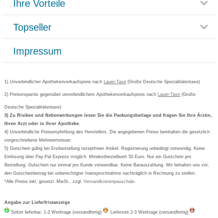
Ihre Vorteile
Rücksendemöglichkeit
Häufig gestellte Fragen
Reklamationsformular
Impressum
Topseller
Rezeptlieferung
Paketlieferstatus
Datenschutz
Bonusprogramm
Lieferung und Bezahlung
Widerrufsbelehrung
Impressum
Grippostad
Gutschein und Rabatte
Versandkosten
AGB
Bepanthen
Kundenbewertung
Passwort vergessen
Barrierefreiheitserklärung
Cetirizin
Bestellung Post & Fax
Bestellschein ausfüllen
1) Unverbindlicher Apothekenverkaufspreis nach
Cookie-Einstellungen
Lauer-Taxe
(Große Deutsche Spezialitätentaxe)
Orthomol
Deutscher Service Preis
Newsletteranmeldung
2) Preisersparnis gegenüber unverbindlichem Apothekenverkaufspreis nach
Vertrag widerrufen
Lauer-Taxe
(Große
Aspirin
Deutsche Spezialitätentaxe)
Formoline
3) Zu Risiken und Nebenwirkungen lesen Sie die Packungsbeilage und fragen Sie Ihre Ärztin,
Ihren Arzt oder in Ihrer Apotheke.
Wick
4) Unverbindliche Preisempfehlung des Herstellers. Die angegebenen Preise beinhalten die gesetzlich
Eucerin
vorgeschriebene Mehrwertsteuer.
5) Gutschein gültig bei Erstbestellung rezeptfreier Artikel. Registrierung unbedingt notwendig. Keine
Basica
Einlösung über Pay-Pal Express möglich. Mindestbestellwert 50 Euro. Nur ein Gutschein pro
Bestellung. Gutschein nur einmal pro Kunde verwendbar. Keine Barauszahlung. Wir behalten uns vor,
den Gutscheinbetrag bei unberechtigter Inanspruchnahme nachträglich in Rechnung zu stellen.
*Alle Preise inkl. gesetzl. MwSt., zzgl.
Versandkostenpauschale
.
Angabe zur Lieferfristanzeige
Sofort lieferbar, 1-2 Werktage (versandfertig)
Lieferzeit 2-3 Werktage (versandfertig)