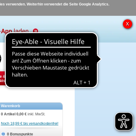
kies verwenden. Weiterhin verwendet die Seite Google Analytics.
Hilfe
Kontakt
e &
Diabetes
Tier
ätsbedarf
Warenkorb
0 Artikel
0,00 €
inkl. MwSt.
Noch 18,99 € bis versandkostenfrei!
0 Bonuspunkte