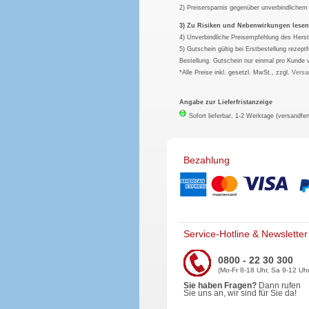
2) Preisersparnis gegenüber unverbindliche
3) Zu Risiken und Nebenwirkungen lesen S
4) Unverbindliche Preisempfehlung des Herst
5) Gutschein gültig bei Erstbestellung rezep
Bestellung. Gutschein nur einmal pro Kunde 
*Alle Preise inkl. gesetzl. MwSt., zzgl.
Versa
Angabe zur Lieferfristanzeige
Sofort lieferbar, 1-2 Werktage (versandfer
Bezahlung
Service-Hotline & Newsletter
0800 - 22 30 300
(Mo-Fr 8-18 Uhr, Sa 9-12 Uhr
Sie haben Fragen?
Dann rufen
Sie uns an, wir sind für Sie da!