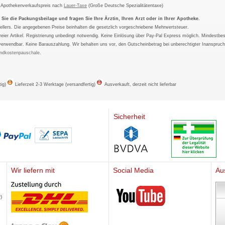
m Apothekenverkaufspreis nach
Lauer-Taxe
(Große Deutsche Spezialitätentaxe)
ie die Packungsbeilage und fragen Sie Ihre Ärztin, Ihren Arzt oder in Ihrer Apotheke.
ellers. Die angegebenen Preise beinhalten die gesetzlich vorgeschriebene Mehrwertsteuer.
tfreier Artikel. Registrierung unbedingt notwendig. Keine Einlösung über Pay-Pal Express möglich. Mindestbes
verwendbar. Keine Barauszahlung. Wir behalten uns vor, den Gutscheinbetrag bei unberechtigter Inanspruc
ndkostenpauschale
.
tig)
Lieferzeit 2-3 Werktage (versandfertig)
Ausverkauft, derzeit nicht lieferbar
Sicherheit
Wir liefern mit
Social Media
Au
Mediherz
)