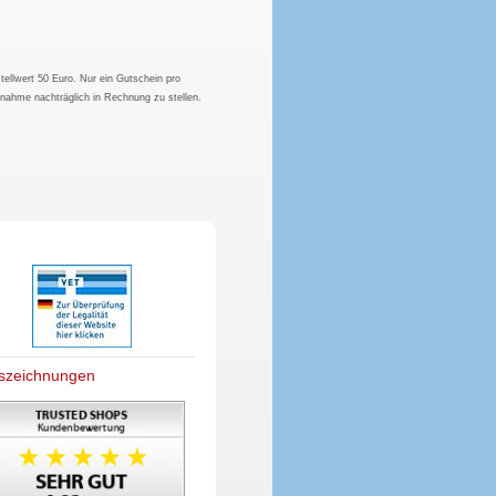
tellwert 50 Euro. Nur ein Gutschein pro
hnahme nachträglich in Rechnung zu stellen.
szeichnungen