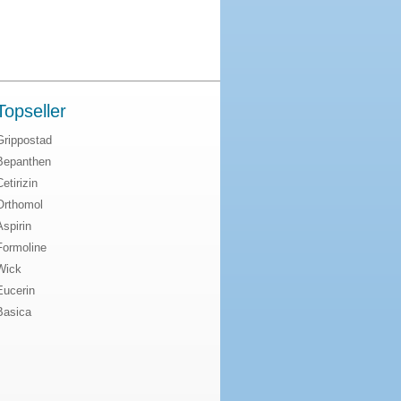
Topseller
Grippostad
Bepanthen
Cetirizin
Orthomol
Aspirin
Formoline
Wick
Eucerin
Basica