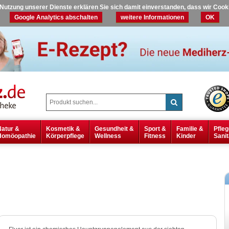
r Nutzung unserer Dienste erklären Sie sich damit einverstanden, dass wir Coo
Google Analytics abschalten
weitere Informationen
OK
Natur &
Kosmetik &
Gesundheit &
Sport &
Familie &
Pfleg
Homöopathie
Körperpflege
Wellness
Fitness
Kinder
Sanit