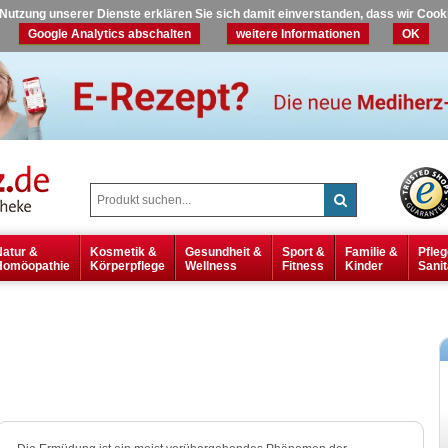
r Nutzung unserer Dienste erklären Sie sich damit einverstanden, dass wir Coo
Google Analytics abschalten
weitere Informationen
OK
Natur &
Kosmetik &
Gesundheit &
Sport &
Familie &
Pfleg
Homöopathie
Körperpflege
Wellness
Fitness
Kinder
Sanit