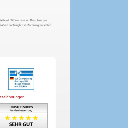
tellwert 50 Euro. Nur ein Gutschein pro
hnahme nachträglich in Rechnung zu stellen.
szeichnungen