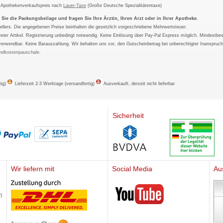
m Apothekenverkaufspreis nach
Lauer-Taxe
(Große Deutsche Spezialitätentaxe)
ie die Packungsbeilage und fragen Sie Ihre Ärztin, Ihren Arzt oder in Ihrer Apotheke.
ellers. Die angegebenen Preise beinhalten die gesetzlich vorgeschriebene Mehrwertsteuer.
tfreier Artikel. Registrierung unbedingt notwendig. Keine Einlösung über Pay-Pal Express möglich. Mindestbes
verwendbar. Keine Barauszahlung. Wir behalten uns vor, den Gutscheinbetrag bei unberechtigter Inanspruc
ndkostenpauschale
.
tig)
Lieferzeit 2-3 Werktage (versandfertig)
Ausverkauft, derzeit nicht lieferbar
Sicherheit
Wir liefern mit
Social Media
Au
Mediherz
)