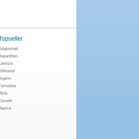
Topseller
Grippostad
Bepanthen
Cetirizin
Orthomol
Aspirin
Formoline
Wick
Eucerin
Basica