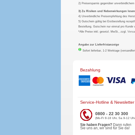
2) Preisersparnis gegenüber unverbindliche
3) Zu Risiken und Nebenwirkungen lesen S
4) Unverbindliche Preisempfehlung des Herst
5) Gutschein gültig bei Erstbestellung rezep
Bestellung. Gutschein nur einmal pro Kunde 
*Alle Preise inkl. gesetzl. MwSt., zzgl.
Versa
Angabe zur Lieferfristanzeige
Sofort lieferbar, 1-2 Werktage (versandfer
Bezahlung
Service-Hotline & Newsletter
0800 - 22 30 300
(Mo-Fr 8-18 Uhr, Sa 9-12 Uhr
Sie haben Fragen?
Dann rufen
Sie uns an, wir sind für Sie da!