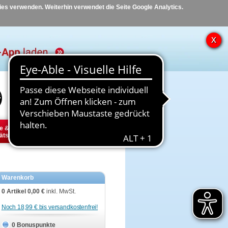
kies verwenden. Weiterhin verwendet die Seite Google Analytics.
Hilfe
Kontakt
e &
Diabetes
Tier
ätsbedarf
Warenkorb
0 Artikel
0,00 €
inkl. MwSt.
Noch 18,99 € bis versandkostenfrei!
0 Bonuspunkte