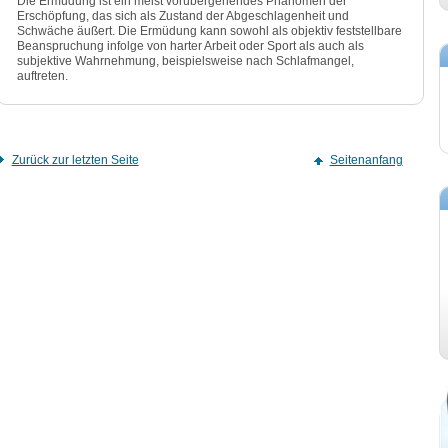
Die Ermüdung ist ein meist vorübergehendes Phänomen der
Erschöpfung, das sich als Zustand der Abgeschlagenheit und
Schwäche äußert. Die Ermüdung kann sowohl als objektiv feststellbare
Beanspruchung infolge von harter Arbeit oder Sport als auch als
subjektive Wahrnehmung, beispielsweise nach Schlafmangel,
auftreten.
Zurück zur letzten Seite
Seitenanfang